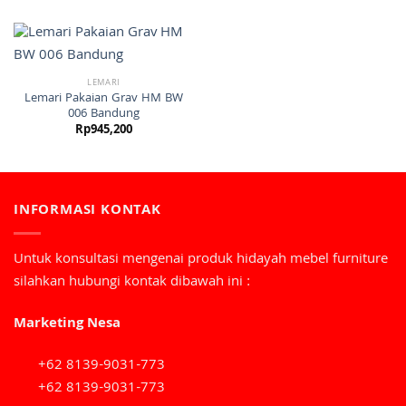
LEMARI
Lemari Pakaian Grav HM BW
006 Bandung
Rp
945,200
INFORMASI KONTAK
Untuk konsultasi mengenai produk hidayah mebel furniture
silahkan hubungi kontak dibawah ini :
Marketing Nesa
+62 8139-9031-773
+62 8139-9031-773