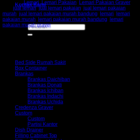
Kategori:
Lemari
,
Lemari Pakaian
,
Lemari Pakaian Graver
Kontak Kami
Tag:
jual lemari
,
jual lemari pakaian
,
jual lemari pakaian
murah
,
jual lemari pakaian murah bandung
,
lemari
,
lemari
pakaian murah
,
lemari pakaian murah bandung
,
lemari
pakaian murah graver
Pencarian
untuk:
Browse
Bed Side Rumah Sakit
Box Container
Brankas
Brankas Daichiban
Brankas Donati
Brankas Ichiban
Brankas Indachi
Brankas Uchida
Credenza Graver
Custom
Custom
Partisi Kantor
Dish Drainer
Filling Cabinet Top