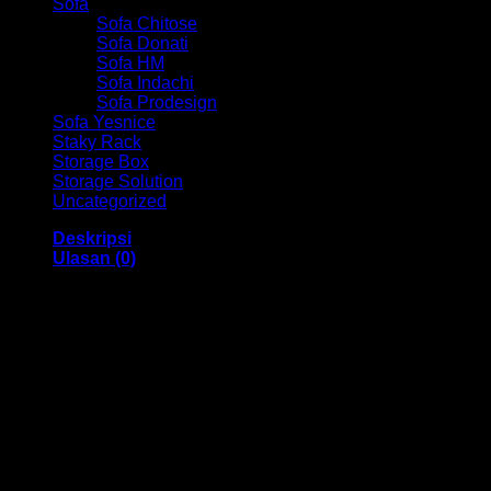
Sofa
Sofa Chitose
Sofa Donati
Sofa HM
Sofa Indachi
Sofa Prodesign
Sofa Yesnice
Staky Rack
Storage Box
Storage Solution
Uncategorized
Deskripsi
Ulasan (0)
Lemari Pakaian Grav HM BW 008 Bandung
Dengan menggunakan bahan yang berkualitas sehingga
membuat Lemari Pakaian ini tampak kokoh dan kuat.
Dengan memiliki ukuran 1200 x 430 x 1830 mm dan juga
menggunakan bahan yang berkualitas dan memiliki desain
yang elegan sehingga Lemari Pakaian ini sangat cocok
untuk anda digunakan.
Kami menjual berbagai macam merk dan tipe Kursi Kantor,
Kursi Bar, Kursi Direktur, Kursi Kuliah, Kursi Lipat, Kursi
Manager, Kursi Staff, Kursi Susun, Kursi Tunggu, Meja