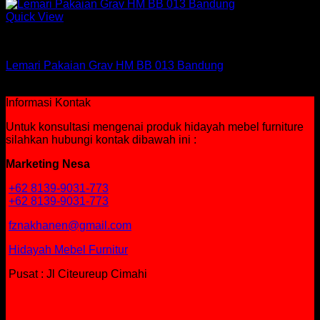
Quick View
Lemari
Lemari Pakaian Grav HM BB 013 Bandung
Rp
1,229,100
Informasi Kontak
Untuk konsultasi mengenai produk hidayah mebel furniture
silahkan hubungi kontak dibawah ini :
Marketing Nesa
+62 8139-9031-773
+62 8139-9031-773
fznakhanen@gmail.com
Hidayah Mebel Furnitur
Pusat : Jl Citeureup Cimahi