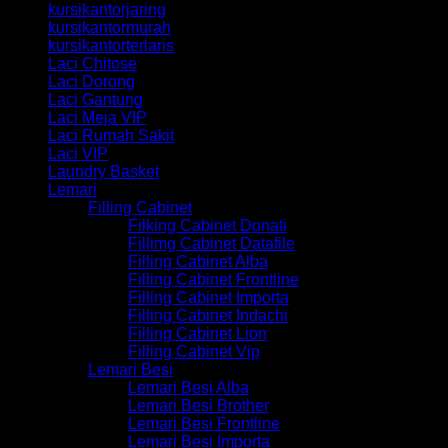
kursikantorjaring
kursikantormurah
kursikantorterlaris
Laci Chitose
Laci Dorong
Laci Gantung
Laci Meja VIP
Laci Rumah Sakit
Laci VIP
Laundry Basket
Lemari
Filling Cabinet
Filking Cabinet Donati
Fillimg Cabinet Datafile
Filling Cabinet Alba
Filling Cabinet Frontline
Filling Cabinet Importa
Filling Cabinet Indachi
Filling Cabinet Lion
Filling Cabinet Vip
Lemari Besi
Lemari Besi Alba
Lemari Besi Brother
Lemari Besi Frontline
Lemari Besi Importa