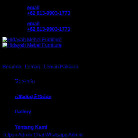
Skip
email
to
+62 813-9903-1773
content
email
+62 813-9903-1773
Beranda
/
Lemari
/
Lemari Pakaian
Lemari Pakaian Grav HM
Beranda
BW 008 Bandung
Katalog Produk
Gallery
Rp
1,229,100
Tentang Kami
Telpon Admin
Chat Whatsapp Admin