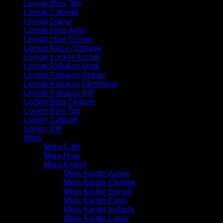
Lemari Besi Top
Lemari Cabinet
Lemari Dapur
Lemari Hias Activ
Lemari Hias Graver
Lemari Kaca / Etalase
Lemari Locker Accero
Lemari Pakaian Anak
Lemari Pakaian Graver
Lemari Pakaian Olymplast
Lemari Pakaian VIP
Locker Besi Chitose
Locker Besi Top
Locker Cabinet
Locker VIP
Meja
Meja Cafe
Meja Hias
Meja Kantor
Meja Kantor Active
Meja Kantor Chitose
Meja Kantor Donati
Meja Kantor Expo
Meja Kantor Indachi
Meja Kantor Lunar