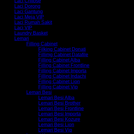
Laci Chitose
Laci Dorong
Laci Gantung
Laci Meja VIP
Laci Rumah Sakit
Laci VIP
Laundry Basket
Lemari
Filling Cabinet
Filking Cabinet Donati
Fillimg Cabinet Datafile
Filling Cabinet Alba
Filling Cabinet Frontline
Filling Cabinet Importa
Filling Cabinet Indachi
Filling Cabinet Lion
Filling Cabinet Vip
Lemari Besi
Lemari Besi Alba
Lemari Besi Brother
Lemari Besi Frontline
Lemari Besi Importa
Lemari Besi Kozure
Lemari Besi Lion
Lemari Besi Vip