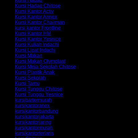
Kursi Hadap
Kursi Hadap Chitose
Kursi Kantor Activ
Kursi Kantor Annex
Kursi Kantor Chairman
kursi kantor Frontline
Kursi Kantor HM
Kursi Kantor Yesnice
Kursi Kuliah Indachi
Kursi Lipat Indachi
Kursi Makan
Kursi Makan Olymplast
Kursi Meja Sekolah Chitose
Kursi Plastik Anak
Kursi Sekolah
Kursi Tamu
Kursi Tunggu Chitose
Kursi Tunggu Yesnice
kursibartermurah
kursikantoranex
kursikantorbandung
kursikantorjakarta
kursikantorjaring
kursikantormurah
kursikantorterlaris