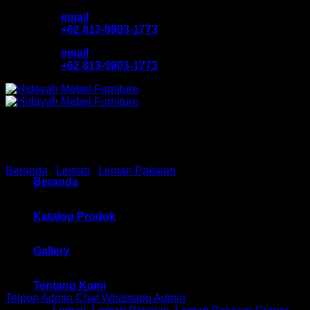
Skip
email
to
+62 813-9903-1773
content
email
+62 813-9903-1773
Beranda
/
Lemari
/
Lemari Pakaian
Beranda
Lemari Pakaian Grav HM SW
Katalog Produk
Gallery
Rp
903,550
Tentang Kami
Telpon Admin
Chat Whatsapp Admin