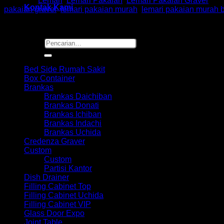
Kategori:
Lemari
,
Lemari Pakaian
,
Lemari Pakaian Graver
Tag
Kontak Kami
pakaian graver
,
lemari pakaian murah
,
lemari pakaian murah
Pencarian
untuk:
Browse
Bed Side Rumah Sakit
Box Container
Brankas
Brankas Daichiban
Brankas Donati
Brankas Ichiban
Brankas Indachi
Brankas Uchida
Credenza Graver
Custom
Custom
Partisi Kantor
Dish Drainer
Filling Cabinet Top
Filling Cabinet Uchida
Filling Cabinet VIP
Glass Door Expo
Joint Table