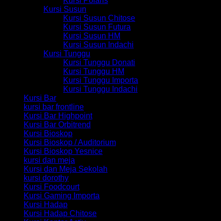
Kursi Polaris
Kursi Susun
Kursi Susun Chitose
Kursi Susun Futura
Kursi Susun HM
Kursi Susun Indachi
Kursi Tunggu
Kursi Tunggu Donati
Kursi Tunggu HM
Kursi Tunggu Importa
Kursi Tunggu Indachi
Kursi Bar
kursi bar frontline
Kursi Bar Highpoint
Kursi Bar Orbitrend
Kursi Bioskop
Kursi Bioskop / Auditorium
Kursi Bioskop Yesnice
kursi dan meja
Kursi dan Meja Sekolah
kursi dorothy
Kursi Foodcourt
Kursi Gaming Importa
Kursi Hadap
Kursi Hadap Chitose