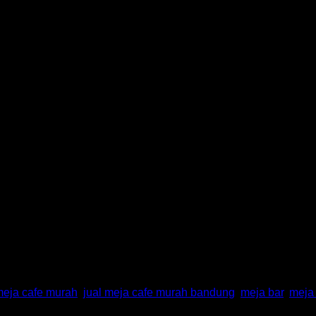
 B Glazed Bandung
meja cafe murah
,
jual meja cafe murah bandung
,
meja bar
,
meja