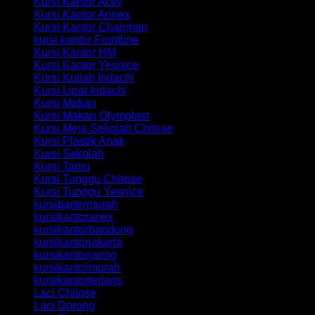
Kursi Kantor Activ
Kursi Kantor Annex
Kursi Kantor Chairman
kursi kantor Frontline
Kursi Kantor HM
Kursi Kantor Yesnice
Kursi Kuliah Indachi
Kursi Lipat Indachi
Kursi Makan
Kursi Makan Olymplast
Kursi Meja Sekolah Chitose
Kursi Plastik Anak
Kursi Sekolah
Kursi Tamu
Kursi Tunggu Chitose
Kursi Tunggu Yesnice
kursibartermurah
kursikantoranex
kursikantorbandung
kursikantorjakarta
kursikantorjaring
kursikantormurah
kursikantorterlaris
Laci Chitose
Laci Dorong