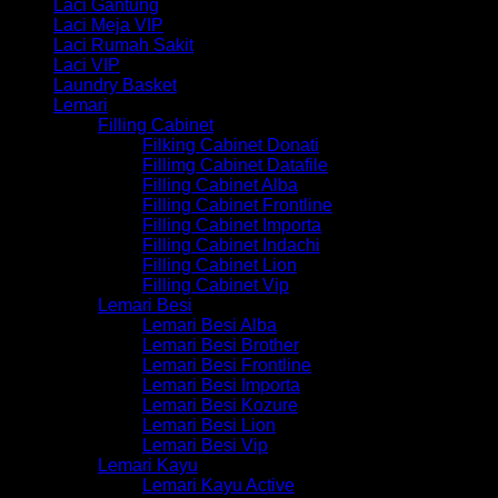
Laci Gantung
Laci Meja VIP
Laci Rumah Sakit
Laci VIP
Laundry Basket
Lemari
Filling Cabinet
Filking Cabinet Donati
Fillimg Cabinet Datafile
Filling Cabinet Alba
Filling Cabinet Frontline
Filling Cabinet Importa
Filling Cabinet Indachi
Filling Cabinet Lion
Filling Cabinet Vip
Lemari Besi
Lemari Besi Alba
Lemari Besi Brother
Lemari Besi Frontline
Lemari Besi Importa
Lemari Besi Kozure
Lemari Besi Lion
Lemari Besi Vip
Lemari Kayu
Lemari Kayu Active