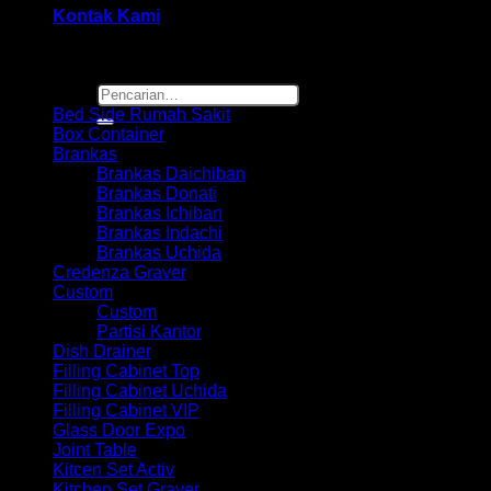
Kontak Kami
Browse
Pencarian
untuk:
Bed Side Rumah Sakit
Box Container
Brankas
Brankas Daichiban
Brankas Donati
Brankas Ichiban
Brankas Indachi
Brankas Uchida
Credenza Graver
Custom
Custom
Partisi Kantor
Dish Drainer
Filling Cabinet Top
Filling Cabinet Uchida
Filling Cabinet VIP
Glass Door Expo
Joint Table
Kitcen Set Activ
Kitchen Set Graver