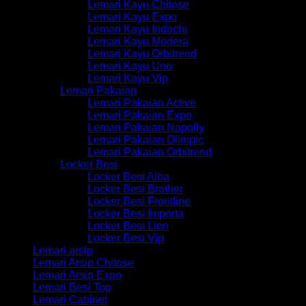
Lemari Kayu Chitose
Lemari Kayu Expo
Lemari Kayu Indachi
Lemari Kayu Modera
Lemari Kayu Orbitrend
Lemari Kayu Uno
Lemari Kayu Vip
Lemari Pakaian
Lemari Pakaian Active
Lemari Pakaian Expo
Lemari Pakaian Napolly
Lemari Pakaian Olimpic
Lemari Pakaian Orbitrend
Locker Besi
Locker Besi Alba
Locker Besi Brother
Locker Besi Frontline
Locker Besi Importa
Locker Besi Lion
Locker Besi Vip
Lemari arsip
Lemari Arsip Chitose
Lemari Arsip Expo
Lemari Besi Top
Lemari Cabinet