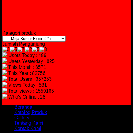
Kategori produk
Jumlah Pengunjung
Users Today : 486
Users Yesterday : 825
This Month : 3571
This Year : 82756
Total Users : 357253
Views Today : 531
Total views : 1559165
Who's Online : 28
Beranda
Katalog Produk
Gallery
Tentang Kami
Kontak Kami