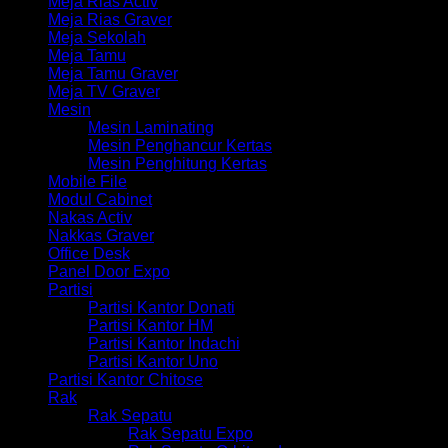
Meja Rias Activ
Meja Rias Graver
Meja Sekolah
Meja Tamu
Meja Tamu Graver
Meja TV Graver
Mesin
Mesin Laminating
Mesin Penghancur Kertas
Mesin Penghitung Kertas
Mobile File
Modul Cabinet
Nakas Activ
Nakkas Graver
Office Desk
Panel Door Expo
Partisi
Partisi Kantor Donati
Partisi Kantor HM
Partisi Kantor Indachi
Partisi Kantor Uno
Partisi Kantor Chitose
Rak
Rak Sepatu
Rak Sepatu Expo