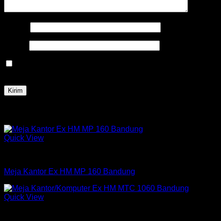
Nama
*
Email
*
Simpan nama, email, dan situs web saya pada peramban
ini untuk komentar saya berikutnya.
Produk Terkait
Quick View
Meja Kantor Expo
Meja Kantor Ex HM MP 160 Bandung
Quick View
Meja Kantor Expo