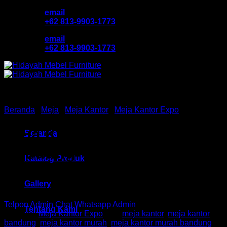
Skip
email
to
+62 813-9903-1773
content
email
+62 813-9903-1773
Beranda
/
Meja
/
Meja Kantor
/
Meja Kantor Expo
Meja Kantor Ex HM MD 1275
Beranda
Bandung
Katalog Produk
Gallery
Telpon Admin
Chat Whatsapp Admin
Tentang Kami
Kategori:
Meja Kantor Expo
Tag:
meja kantor
,
meja kantor
bandung
,
meja kantor murah
,
meja kantor murah bandung
,