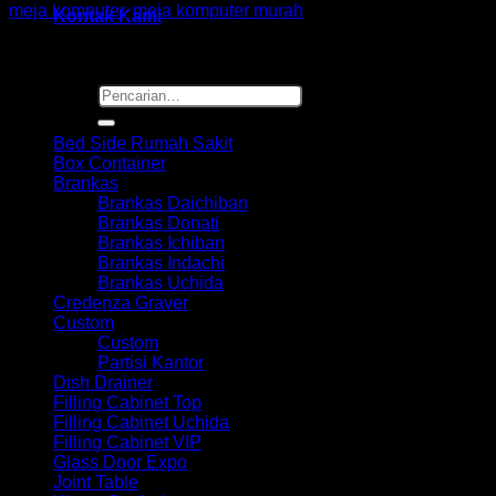
meja komputer
,
meja komputer murah
Kontak Kami
Pencarian
Browse
untuk:
Bed Side Rumah Sakit
Box Container
Brankas
Brankas Daichiban
Brankas Donati
Brankas Ichiban
Brankas Indachi
Brankas Uchida
Credenza Graver
Custom
Custom
Partisi Kantor
Dish Drainer
Filling Cabinet Top
Filling Cabinet Uchida
Filling Cabinet VIP
Glass Door Expo
Joint Table