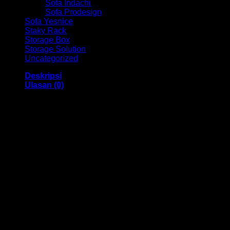
Sofa Indachi
Sofa Prodesign
Sofa Yesnice
Staky Rack
Storage Box
Storage Solution
Uncategorized
Deskripsi
Ulasan (0)
Meja Kantor Ex HM MD 1275 Bandung
Dengan menggunakan bahan yang berkualitas sehingga
membuat Meja Kantor ini tampak kokoh dan kuat. Dengan
memiliki ukuran 120 x 75 x 75 dan mempunyai warna Teak
Wood dan Dark Oak juga menggunakan bahan yang
berkualitas dan memiliki desain yang elegan sehingga Meja
kantor ini sangat cocok digunakan didalam ruangan kantor
anda.
Kami menjual berbagai macam merk dan tipe Kursi Kantor,
Kursi Bar, Kursi Direktur, Kursi Kuliah, Kursi Lipat, Kursi
Manager, Kursi Staff, Kursi Susun, Kursi Tunggu, Meja
Kantor, Meja Direktur, Meja Komputer, Meja Meeting, Meja
Resepsionis, Meja Staff, Laci Meja, Meja Sofa, Meja Cafe,