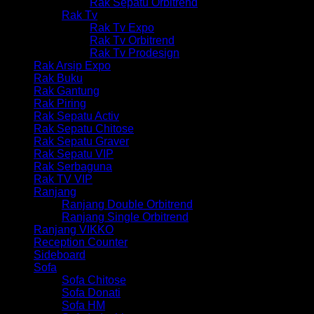
Rak Sepatu Orbitrend
Rak Tv
Rak Tv Expo
Rak Tv Orbitrend
Rak Tv Prodesign
Rak Arsip Expo
Rak Buku
Rak Gantung
Rak Piring
Rak Sepatu Activ
Rak Sepatu Chitose
Rak Sepatu Graver
Rak Sepatu VIP
Rak Serbaguna
Rak TV VIP
Ranjang
Ranjang Double Orbitrend
Ranjang Single Orbitrend
Ranjang VIKKO
Reception Counter
Sideboard
Sofa
Sofa Chitose
Sofa Donati
Sofa HM