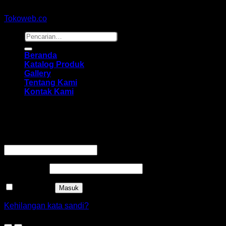
Copyright 2026 ©
hidayahmebelfurniture.net
Designed By
Tokoweb.co
Pencarian
untuk:
Beranda
Katalog Produk
Gallery
Tentang Kami
Kontak Kami
Masuk
Wajib
Nama pengguna atau alamat email
*
Wajib
Kata sandi
*
Ingat saya
Masuk
Kehilangan kata sandi?