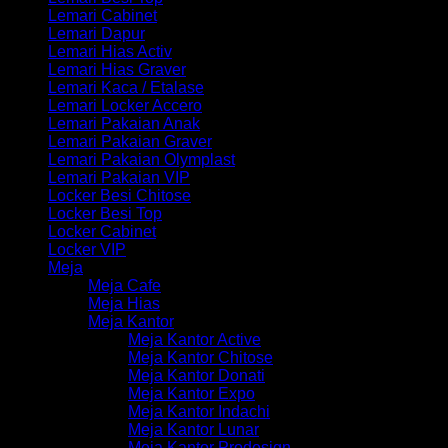
Lemari Cabinet
Lemari Dapur
Lemari Hias Activ
Lemari Hias Graver
Lemari Kaca / Etalase
Lemari Locker Accero
Lemari Pakaian Anak
Lemari Pakaian Graver
Lemari Pakaian Olymplast
Lemari Pakaian VIP
Locker Besi Chitose
Locker Besi Top
Locker Cabinet
Locker VIP
Meja
Meja Cafe
Meja Hias
Meja Kantor
Meja Kantor Active
Meja Kantor Chitose
Meja Kantor Donati
Meja Kantor Expo
Meja Kantor Indachi
Meja Kantor Lunar
Meja Kantor Prodesign