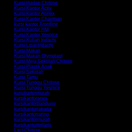
Kursi Hadap Chitose
Kursi Kantor Activ
Kursi Kantor Annex
Kursi Kantor Chairman
kursi kantor Frontline
Kursi Kantor HM
Kursi Kantor Yesnice
Kursi Kuliah Indachi
Kursi Lipat Indachi
Kursi Makan
Kursi Makan Olymplast
Kursi Meja Sekolah Chitose
Kursi Plastik Anak
Kursi Sekolah
Kursi Tamu
Kursi Tunggu Chitose
Kursi Tunggu Yesnice
kursibartermurah
kursikantoranex
kursikantorbandung
kursikantorjakarta
kursikantorjaring
kursikantormurah
kursikantorterlaris
Laci Chitose