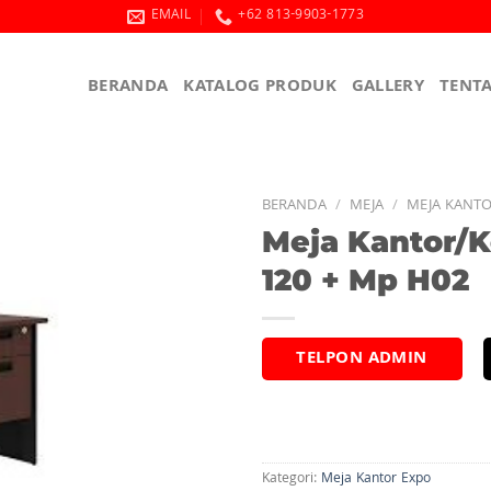
EMAIL
+62 813-9903-1773
BERANDA
KATALOG PRODUK
GALLERY
TENT
BERANDA
/
MEJA
/
MEJA KANT
Meja Kantor/
120 + Mp H02
TELPON ADMIN
Kategori:
Meja Kantor Expo