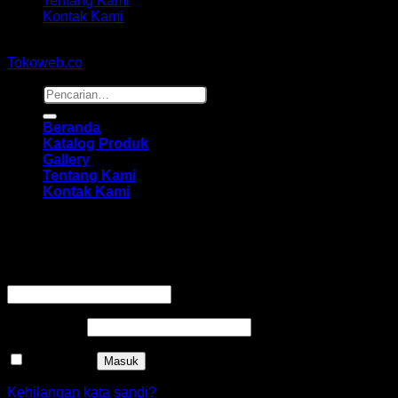
Tentang Kami
Kontak Kami
Copyright 2026 ©
hidayahmebelfurniture.net
Designed By
Tokoweb.co
Pencarian
untuk:
Beranda
Katalog Produk
Gallery
Tentang Kami
Kontak Kami
Masuk
Wajib
Nama pengguna atau alamat email
*
Wajib
Kata sandi
*
Ingat saya
Masuk
Kehilangan kata sandi?