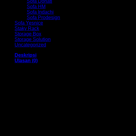
Sofa Donati
Sofa HM
Sofa Indachi
Sofa Prodesign
Sofa Yesnice
Staky Rack
Storage Box
Storage Solution
Uncategorized
Deskripsi
Ulasan (0)
Meja Kantor V HM MM 501 Bandung
Dengan menggunakan bahan yang berkualitas sehingga
membuat Meja Kantor ini tampak kokoh dan kuat. Dengan
memiliki ukuran 1200 x 600 x 750 mm dan juga
menggunakan bahan yang berkualitas dan memiliki desain
yang elegan sehingga Meja Kantor ini sangat cocok
digunakan didalam ruangan kantor anda.
Kami menjual berbagai macam merk dan tipe Kursi Kantor,
Kursi Bar, Kursi Direktur, Kursi Kuliah, Kursi Lipat, Kursi
Manager, Kursi Staff, Kursi Susun, Kursi Tunggu, Meja
Kantor, Meja Direktur, Meja Komputer, Meja Meeting, Meja
Resepsionis, Meja Staff, Laci Meja, Meja Sofa, Meja Cafe,