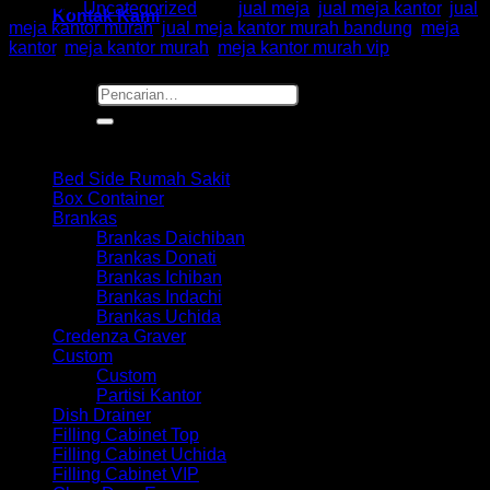
Kategori:
Uncategorized
Tag:
jual meja
,
jual meja kantor
,
jual
Kontak Kami
meja kantor murah
,
jual meja kantor murah bandung
,
meja
kantor
,
meja kantor murah
,
meja kantor murah vip
Pencarian
untuk:
Browse
Bed Side Rumah Sakit
Box Container
Brankas
Brankas Daichiban
Brankas Donati
Brankas Ichiban
Brankas Indachi
Brankas Uchida
Credenza Graver
Custom
Custom
Partisi Kantor
Dish Drainer
Filling Cabinet Top
Filling Cabinet Uchida
Filling Cabinet VIP