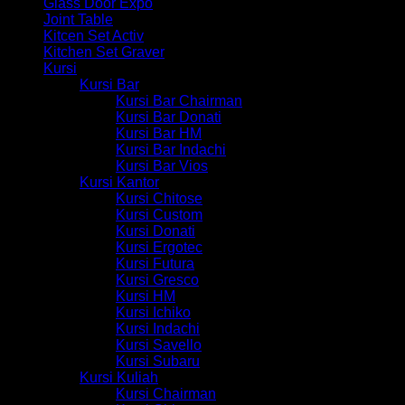
Glass Door Expo
Joint Table
Kitcen Set Activ
Kitchen Set Graver
Kursi
Kursi Bar
Kursi Bar Chairman
Kursi Bar Donati
Kursi Bar HM
Kursi Bar Indachi
Kursi Bar Vios
Kursi Kantor
Kursi Chitose
Kursi Custom
Kursi Donati
Kursi Ergotec
Kursi Futura
Kursi Gresco
Kursi HM
Kursi Ichiko
Kursi Indachi
Kursi Savello
Kursi Subaru
Kursi Kuliah
Kursi Chairman