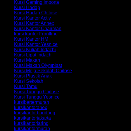
Kursi Gaming Importa
Kursi Hadap
Kursi Hadap Chitose
Kursi Kantor Activ
Kursi Kantor Annex
Kursi Kantor Chairman
kursi kantor Frontline
Kursi Kantor HM
Kursi Kantor Yesnice
Kursi Kuliah Indachi
Kursi Lipat Indachi
Kursi Makan
Kursi Makan Olymplast
Kursi Meja Sekolah Chitose
Kursi Plastik Anak
Kursi Sekolah
Kursi Tamu
Kursi Tunggu Chitose
Kursi Tunggu Yesnice
kursibartermurah
kursikantoranex
kursikantorbandung
kursikantorjakarta
kursikantorjaring
kursikantormurah