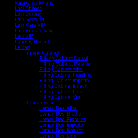
kursikantorterlaris
Laci Chitose
Laci Dorong
Laci Gantung
Laci Meja VIP
Laci Rumah Sakit
Laci VIP
Laundry Basket
Lemari
Filling Cabinet
Filking Cabinet Donati
Fillimg Cabinet Datafile
Filling Cabinet Alba
Filling Cabinet Frontline
Filling Cabinet Importa
Filling Cabinet Indachi
Filling Cabinet Lion
Filling Cabinet Vip
Lemari Besi
Lemari Besi Alba
Lemari Besi Brother
Lemari Besi Frontline
Lemari Besi Importa
Lemari Besi Kozure
Lemari Besi Lion