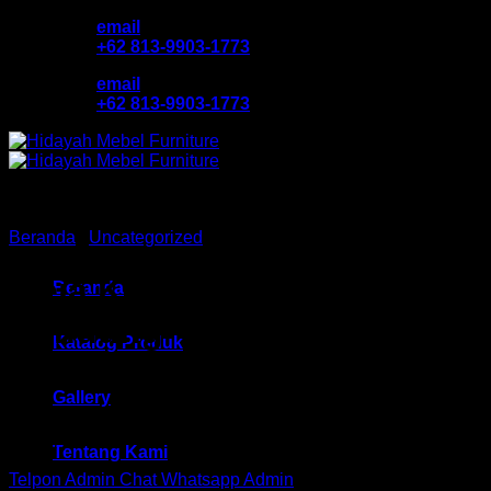
Skip
email
to
+62 813-9903-1773
content
email
+62 813-9903-1773
Beranda
/
Uncategorized
Meja Kantor V HM MM 501
Beranda
Bandung
Katalog Produk
Gallery
Rp
997,500
Tentang Kami
Telpon Admin
Chat Whatsapp Admin