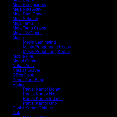
Meja Resepsionis
Meja Rias Activ
Meja Rias Graver
Meja Sekolah
Meja Tamu
Meja Tamu Graver
Meja TV Graver
Mesin
Mesin Laminating
Mesin Penghancur Kertas
Mesin Penghitung Kertas
Mobile File
Modul Cabinet
Nakas Activ
Nakkas Graver
Office Desk
Panel Door Expo
Partisi
Partisi Kantor Donati
Partisi Kantor HM
Partisi Kantor Indachi
Partisi Kantor Uno
Partisi Kantor Chitose
Rak