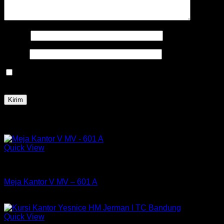
Nama
*
Email
*
Simpan nama, email, dan situs web saya pada peramban
ini untuk komentar saya berikutnya.
Produk Terkait
Quick View
Meja Kantor
Meja Kantor V MV – 601 A
Rp
645,000
Quick View