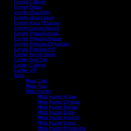
Lemari Cabinet
Lemari Dapur
Lemari Hias Activ
Lemari Hias Graver
Lemari Kaca / Etalase
Lemari Locker Accero
Lemari Pakaian Anak
Lemari Pakaian Graver
Lemari Pakaian Olymplast
Lemari Pakaian VIP
Locker Besi Chitose
Locker Besi Top
Locker Cabinet
Locker VIP
Meja
Meja Cafe
Meja Hias
Meja Kantor
Meja Kantor Active
Meja Kantor Chitose
Meja Kantor Donati
Meja Kantor Expo
Meja Kantor Indachi
Meja Kantor Lunar
Meja Kantor Prodesign