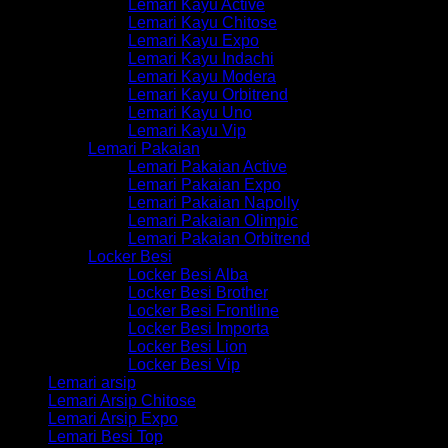
Lemari Kayu Active
Lemari Kayu Chitose
Lemari Kayu Expo
Lemari Kayu Indachi
Lemari Kayu Modera
Lemari Kayu Orbitrend
Lemari Kayu Uno
Lemari Kayu Vip
Lemari Pakaian
Lemari Pakaian Active
Lemari Pakaian Expo
Lemari Pakaian Napolly
Lemari Pakaian Olimpic
Lemari Pakaian Orbitrend
Locker Besi
Locker Besi Alba
Locker Besi Brother
Locker Besi Frontline
Locker Besi Importa
Locker Besi Lion
Locker Besi Vip
Lemari arsip
Lemari Arsip Chitose
Lemari Arsip Expo
Lemari Besi Top