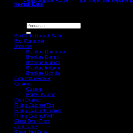
Kategori:
Meja Komputer Active
Tag:
jual meja
,
jual meja komp
Kontak Kami
Pencarian
Browse
untuk:
Bed Side Rumah Sakit
Box Container
Brankas
Brankas Daichiban
Brankas Donati
Brankas Ichiban
Brankas Indachi
Brankas Uchida
Credenza Graver
Custom
Custom
Partisi Kantor
Dish Drainer
Filling Cabinet Top
Filling Cabinet Uchida
Filling Cabinet VIP
Glass Door Expo
Joint Table
Kitcen Set Activ