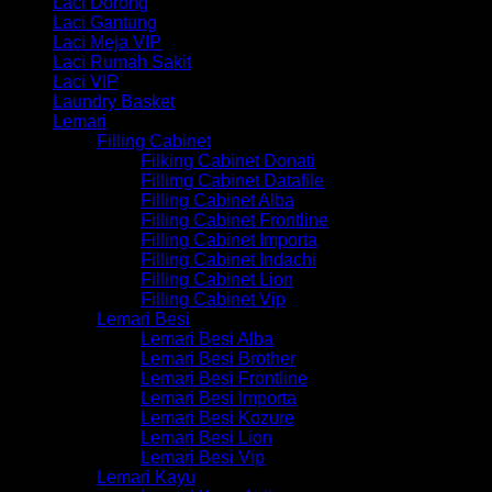
Laci Dorong
Laci Gantung
Laci Meja VIP
Laci Rumah Sakit
Laci VIP
Laundry Basket
Lemari
Filling Cabinet
Filking Cabinet Donati
Fillimg Cabinet Datafile
Filling Cabinet Alba
Filling Cabinet Frontline
Filling Cabinet Importa
Filling Cabinet Indachi
Filling Cabinet Lion
Filling Cabinet Vip
Lemari Besi
Lemari Besi Alba
Lemari Besi Brother
Lemari Besi Frontline
Lemari Besi Importa
Lemari Besi Kozure
Lemari Besi Lion
Lemari Besi Vip
Lemari Kayu