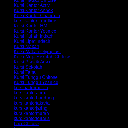
Kursi Hadap Chitose
Kursi Kantor Activ
Kursi Kantor Annex
Kursi Kantor Chairman
kursi kantor Frontline
Kursi Kantor HM
Kursi Kantor Yesnice
Kursi Kuliah Indachi
Kursi Lipat Indachi
Kursi Makan
Kursi Makan Olymplast
Kursi Meja Sekolah Chitose
Kursi Plastik Anak
Kursi Sekolah
Kursi Tamu
Kursi Tunggu Chitose
Kursi Tunggu Yesnice
kursibartermurah
kursikantoranex
kursikantorbandung
kursikantorjakarta
kursikantorjaring
kursikantormurah
kursikantorterlaris
Laci Chitose