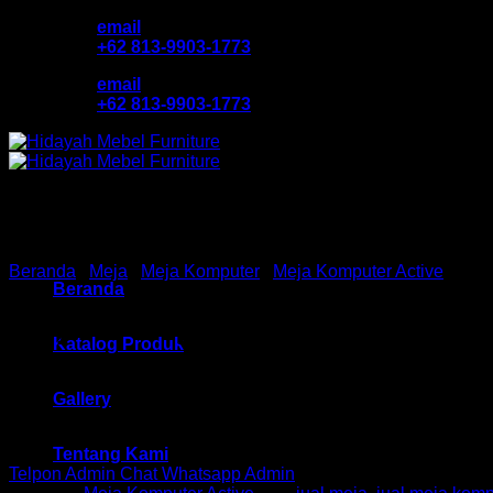
Skip
email
to
+62 813-9903-1773
content
email
+62 813-9903-1773
Beranda
/
Meja
/
Meja Komputer
/
Meja Komputer Active
Beranda
Meja Komputer Activ HM Vi
Katalog Produk
Gallery
Rp
753,000
Tentang Kami
Telpon Admin
Chat Whatsapp Admin