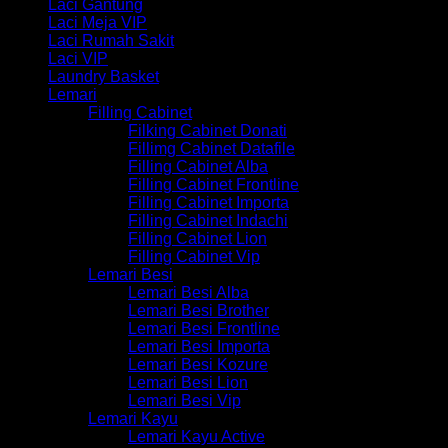
Laci Gantung
Laci Meja VIP
Laci Rumah Sakit
Laci VIP
Laundry Basket
Lemari
Filling Cabinet
Filking Cabinet Donati
Fillimg Cabinet Datafile
Filling Cabinet Alba
Filling Cabinet Frontline
Filling Cabinet Importa
Filling Cabinet Indachi
Filling Cabinet Lion
Filling Cabinet Vip
Lemari Besi
Lemari Besi Alba
Lemari Besi Brother
Lemari Besi Frontline
Lemari Besi Importa
Lemari Besi Kozure
Lemari Besi Lion
Lemari Besi Vip
Lemari Kayu
Lemari Kayu Active