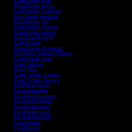
Kursi Kantor Activ
Kursi Kantor Annex
Kursi Kantor Chairman
kursi kantor Frontline
Kursi Kantor HM
Kursi Kantor Yesnice
Kursi Kuliah Indachi
Kursi Lipat Indachi
Kursi Makan
Kursi Makan Olymplast
Kursi Meja Sekolah Chitose
Kursi Plastik Anak
Kursi Sekolah
Kursi Tamu
Kursi Tunggu Chitose
Kursi Tunggu Yesnice
kursibartermurah
kursikantoranex
kursikantorbandung
kursikantorjakarta
kursikantorjaring
kursikantormurah
kursikantorterlaris
Laci Chitose
Laci Dorong