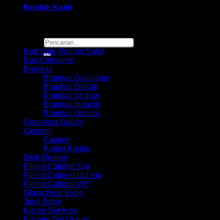
Kontak Kami
Browse
Pencarian
untuk:
Bed Side Rumah Sakit
Box Container
Brankas
Brankas Daichiban
Brankas Donati
Brankas Ichiban
Brankas Indachi
Brankas Uchida
Credenza Graver
Custom
Custom
Partisi Kantor
Dish Drainer
Filling Cabinet Top
Filling Cabinet Uchida
Filling Cabinet VIP
Glass Door Expo
Joint Table
Kitcen Set Activ
Kitchen Set Graver