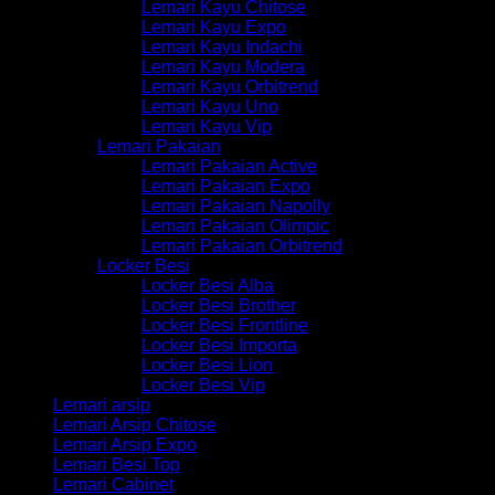
Lemari Kayu Chitose
Lemari Kayu Expo
Lemari Kayu Indachi
Lemari Kayu Modera
Lemari Kayu Orbitrend
Lemari Kayu Uno
Lemari Kayu Vip
Lemari Pakaian
Lemari Pakaian Active
Lemari Pakaian Expo
Lemari Pakaian Napolly
Lemari Pakaian Olimpic
Lemari Pakaian Orbitrend
Locker Besi
Locker Besi Alba
Locker Besi Brother
Locker Besi Frontline
Locker Besi Importa
Locker Besi Lion
Locker Besi Vip
Lemari arsip
Lemari Arsip Chitose
Lemari Arsip Expo
Lemari Besi Top
Lemari Cabinet