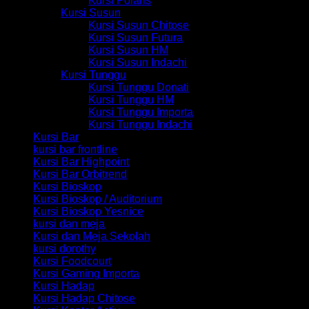
Kursi Polaris
Kursi Susun
Kursi Susun Chitose
Kursi Susun Futura
Kursi Susun HM
Kursi Susun Indachi
Kursi Tunggu
Kursi Tunggu Donati
Kursi Tunggu HM
Kursi Tunggu Importa
Kursi Tunggu Indachi
Kursi Bar
kursi bar frontline
Kursi Bar Highpoint
Kursi Bar Orbitrend
Kursi Bioskop
Kursi Bioskop / Auditorium
Kursi Bioskop Yesnice
kursi dan meja
Kursi dan Meja Sekolah
kursi dorothy
Kursi Foodcourt
Kursi Gaming Importa
Kursi Hadap
Kursi Hadap Chitose