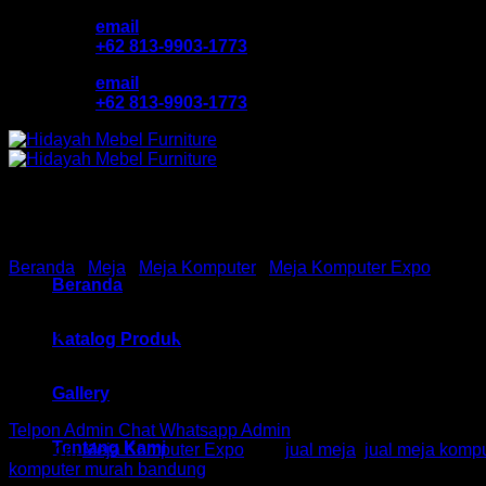
Skip
email
to
+62 813-9903-1773
content
email
+62 813-9903-1773
Beranda
/
Meja
/
Meja Komputer
/
Meja Komputer Expo
Beranda
Meja Komputer Ex HM MP C
Katalog Produk
Gallery
Telpon Admin
Chat Whatsapp Admin
Tentang Kami
Kategori:
Meja Komputer Expo
Tag:
jual meja
,
jual meja kompu
komputer murah bandung