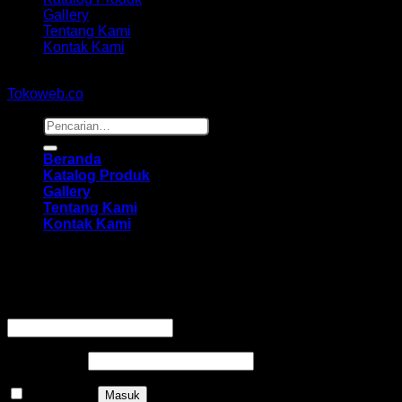
Gallery
Tentang Kami
Kontak Kami
Copyright 2026 ©
hidayahmebelfurniture.net
Designed By
Tokoweb.co
Pencarian
untuk:
Beranda
Katalog Produk
Gallery
Tentang Kami
Kontak Kami
Masuk
Wajib
Nama pengguna atau alamat email
*
Wajib
Kata sandi
*
Ingat saya
Masuk