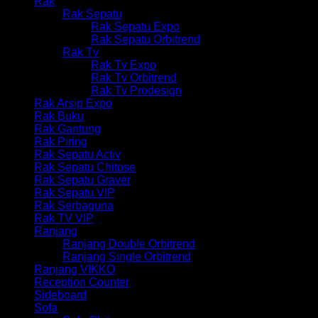
Rak
Rak Sepatu
Rak Sepatu Expo
Rak Sepatu Orbitrend
Rak Tv
Rak Tv Expo
Rak Tv Orbitrend
Rak Tv Prodesign
Rak Arsip Expo
Rak Buku
Rak Gantung
Rak Piring
Rak Sepatu Activ
Rak Sepatu Chitose
Rak Sepatu Graver
Rak Sepatu VIP
Rak Serbaguna
Rak TV VIP
Ranjang
Ranjang Double Orbitrend
Ranjang Single Orbitrend
Ranjang VIKKO
Reception Counter
Sideboard
Sofa