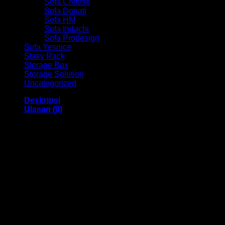
Sofa Chitose
Sofa Donati
Sofa HM
Sofa Indachi
Sofa Prodesign
Sofa Yesnice
Staky Rack
Storage Box
Storage Solution
Uncategorized
Deskripsi
Ulasan (0)
Meja Kursi Sekolah Manabu P Plus Bandung
Meja Kursi Sekolah ini memiliki Deskripsi dibawah ini :
Product specification Table :
Dimension : W x D x H (mm)
650 x 450 x 651 (No.4)
650 x 450 x 711 (No.5)
650 x 450 x 771 (No.6)
Weight PerPiece (Kg) : 8.4/8.53/8.57
Contain Per Carton : 4
Table Top Material : Plastic
Drawer Material : Astal