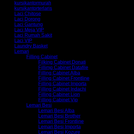
kursikantormurah
kursikantorterlaris
Laci Chitose
Laci Dorong
Laci Gantung
Laci Meja VIP
Laci Rumah Sakit
Laci VIP
Laundry Basket
Lemari
Filling Cabinet
Filking Cabinet Donati
Fillimg Cabinet Datafile
Filling Cabinet Alba
Filling Cabinet Frontline
Filling Cabinet Importa
Filling Cabinet Indachi
Filling Cabinet Lion
Filling Cabinet Vip
Lemari Besi
Lemari Besi Alba
Lemari Besi Brother
Lemari Besi Frontline
Lemari Besi Importa
Lemari Besi Kozure