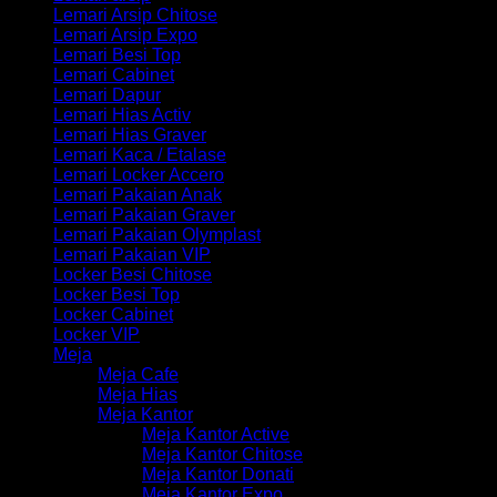
Lemari Arsip Chitose
Lemari Arsip Expo
Lemari Besi Top
Lemari Cabinet
Lemari Dapur
Lemari Hias Activ
Lemari Hias Graver
Lemari Kaca / Etalase
Lemari Locker Accero
Lemari Pakaian Anak
Lemari Pakaian Graver
Lemari Pakaian Olymplast
Lemari Pakaian VIP
Locker Besi Chitose
Locker Besi Top
Locker Cabinet
Locker VIP
Meja
Meja Cafe
Meja Hias
Meja Kantor
Meja Kantor Active
Meja Kantor Chitose
Meja Kantor Donati
Meja Kantor Expo