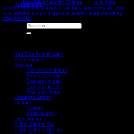
Kategori:
Kursi Meja Sekolah Chitose
Tag:
kursi meja
Kontak Kami
sekolah
,
kursi meja sekolah bandung
,
kursi sekolah
,
meja
kursi sekolah murah
,
meja kursi sekolah murah bandung
,
meja sekolah
Pencarian
untuk:
Browse
Bed Side Rumah Sakit
Box Container
Brankas
Brankas Daichiban
Brankas Donati
Brankas Ichiban
Brankas Indachi
Brankas Uchida
Credenza Graver
Custom
Custom
Partisi Kantor
Dish Drainer
Filling Cabinet Top
Filling Cabinet Uchida