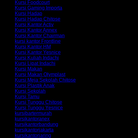
Kursi Foodcourt
Kursi Gaming Importa
Kursi Hadap
Kursi Hadap Chitose
Kursi Kantor Activ
Kursi Kantor Annex
Kursi Kantor Chairman
kursi kantor Frontline
Kursi Kantor HM
Kursi Kantor Yesnice
Kursi Kuliah Indachi
Kursi Lipat Indachi
Kursi Makan
Kursi Makan Olymplast
Kursi Meja Sekolah Chitose
Kursi Plastik Anak
Kursi Sekolah
Kursi Tamu
Kursi Tunggu Chitose
Kursi Tunggu Yesnice
kursibartermurah
kursikantoranex
kursikantorbandung
kursikantorjakarta
kursikantorjaring