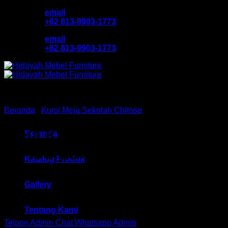
Skip
email
to
+62 813-9903-1773
content
email
+62 813-9903-1773
Beranda
/
Kursi Meja Sekolah Chitose
Meja Kursi Sekolah Manabu
Beranda
P Plus Bandung
Katalog Produk
Gallery
Rp
864,750
Tentang Kami
Telpon Admin
Chat Whatsapp Admin