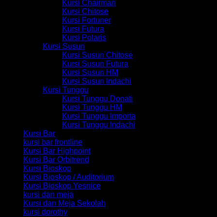
Kursi Chairman
Kursi Chitose
Kursi Fortuner
Kursi Futura
Kursi Polaris
Kursi Susun
Kursi Susun Chitose
Kursi Susun Futura
Kursi Susun HM
Kursi Susun Indachi
Kursi Tunggu
Kursi Tunggu Donati
Kursi Tunggu HM
Kursi Tunggu Importa
Kursi Tunggu Indachi
Kursi Bar
kursi bar frontline
Kursi Bar Highpoint
Kursi Bar Orbitrend
Kursi Bioskop
Kursi Bioskop / Auditorium
Kursi Bioskop Yesnice
kursi dan meja
Kursi dan Meja Sekolah
kursi dorothy