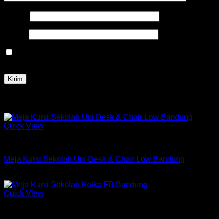
Nama
*
Email
*
Simpan nama, email, dan situs web saya pada peramban
ini untuk komentar saya berikutnya.
Produk Terkait
Quick View
Kursi Meja Sekolah Chitose
Meja Kursi Sekolah Uni Desk & Chair Low Bandung
Rp
1,613,250
Quick View
Kursi Meja Sekolah Chitose