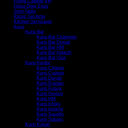
Filling Cabinet VIP
Glass Door Expo
Joint Table
Kitcen Set Activ
Kitchen Set Graver
Kursi
Kursi Bar
Kursi Bar Chairman
Kursi Bar Donati
Kursi Bar HM
Kursi Bar Indachi
Kursi Bar Vios
Kursi Kantor
Kursi Chitose
Kursi Custom
Kursi Donati
Kursi Ergotec
Kursi Futura
Kursi Gresco
Kursi HM
Kursi Ichiko
Kursi Indachi
Kursi Savello
Kursi Subaru
Kursi Kuliah