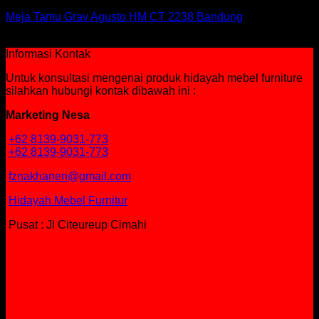
Meja Tamu Grav Agusto HM CT 2238 Bandung
Rp
1,598,850
Informasi Kontak
Untuk konsultasi mengenai produk hidayah mebel furniture
silahkan hubungi kontak dibawah ini :
Marketing Nesa
+62 8139-9031-773
+62 8139-9031-773
fznakhanen@gmail.com
Hidayah Mebel Furnitur
Pusat : Jl Citeureup Cimahi