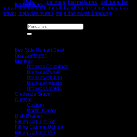
Kategori:
Meja
Tag:
jual meja
,
jual meja rias
,
jual meja rias
Kontak Kami
murah
,
jual meja rias murah bandung
,
meja rias
,
meja rias
graver
,
meja rias murah
,
meja rias murah bandung
Pencarian
untuk:
Browse
Bed Side Rumah Sakit
Box Container
Brankas
Brankas Daichiban
Brankas Donati
Brankas Ichiban
Brankas Indachi
Brankas Uchida
Credenza Graver
Custom
Custom
Partisi Kantor
Dish Drainer
Filling Cabinet Top
Filling Cabinet Uchida
Filling Cabinet VIP