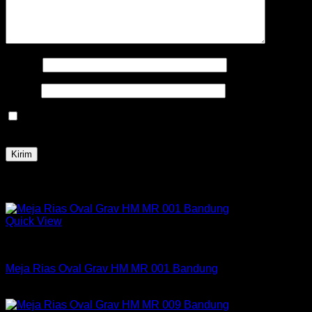
Nama
*
Email
*
Simpan nama, email, dan situs web saya pada peramban
ini untuk komentar saya berikutnya.
Produk Terkait
Quick View
Meja
Meja Rias Oval Grav HM MR 001 Bandung
Rp
724,200