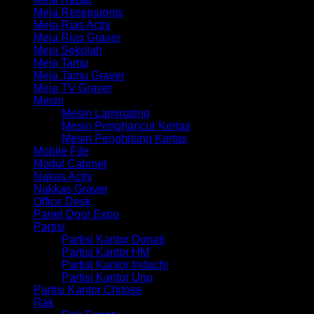
Meja Resepsionis
Meja Rias Activ
Meja Rias Graver
Meja Sekolah
Meja Tamu
Meja Tamu Graver
Meja TV Graver
Mesin
Mesin Laminating
Mesin Penghancur Kertas
Mesin Penghitung Kertas
Mobile File
Modul Cabinet
Nakas Activ
Nakkas Graver
Office Desk
Panel Door Expo
Partisi
Partisi Kantor Donati
Partisi Kantor HM
Partisi Kantor Indachi
Partisi Kantor Uno
Partisi Kantor Chitose
Rak