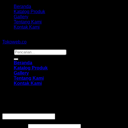
Beranda
Katalog Produk
Gallery
Tentang Kami
Kontak Kami
Copyright 2026 ©
hidayahmebelfurniture.net
Designed By
Tokoweb.co
Pencarian
untuk:
Beranda
Katalog Produk
Gallery
Tentang Kami
Kontak Kami
Masuk
Wajib
Nama pengguna atau alamat email
*
Wajib
Kata sandi
*