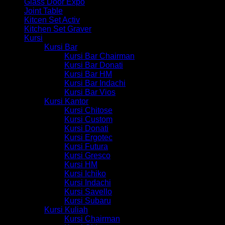
Glass Door Expo
Joint Table
Kitcen Set Activ
Kitchen Set Graver
Kursi
Kursi Bar
Kursi Bar Chairman
Kursi Bar Donati
Kursi Bar HM
Kursi Bar Indachi
Kursi Bar Vios
Kursi Kantor
Kursi Chitose
Kursi Custom
Kursi Donati
Kursi Ergotec
Kursi Futura
Kursi Gresco
Kursi HM
Kursi Ichiko
Kursi Indachi
Kursi Savello
Kursi Subaru
Kursi Kuliah
Kursi Chairman