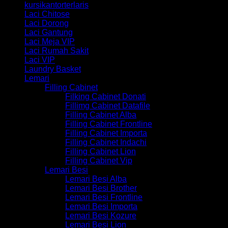
kursikantorterlaris
Laci Chitose
Laci Dorong
Laci Gantung
Laci Meja VIP
Laci Rumah Sakit
Laci VIP
Laundry Basket
Lemari
Filling Cabinet
Filking Cabinet Donati
Fillimg Cabinet Datafile
Filling Cabinet Alba
Filling Cabinet Frontline
Filling Cabinet Importa
Filling Cabinet Indachi
Filling Cabinet Lion
Filling Cabinet Vip
Lemari Besi
Lemari Besi Alba
Lemari Besi Brother
Lemari Besi Frontline
Lemari Besi Importa
Lemari Besi Kozure
Lemari Besi Lion