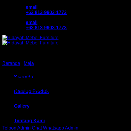
Skip
email
to
+62 813-9903-1773
content
email
+62 813-9903-1773
Beranda
/
Meja
Meja Rias Grav Agusto HM
Beranda
MR 2226 Bandung
Katalog Produk
Gallery
Rp
2,272,900
Tentang Kami
Telpon Admin
Chat Whatsapp Admin