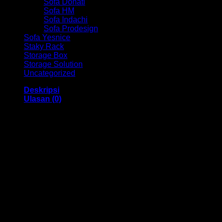
Sofa Donati
Sofa HM
Sofa Indachi
Sofa Prodesign
Sofa Yesnice
Staky Rack
Storage Box
Storage Solution
Uncategorized
Deskripsi
Ulasan (0)
Meja Rias Grav Agusto HM MR 2226 Bandung
Dengan menggunakan bahan yang berkualitas sehingga
membuat Meja Rias ini tampak kokoh dan kuat. Dengan
memiliki ukuran 900 x 396 x 1560 mm dan juga
menggunakan bahan yang berkualitas dan memiliki desain
yang elegan sehingga Meja Rias ini sangat cocok untuk
anda digunakan.
Kami menjual berbagai macam merk dan tipe Kursi Kantor,
Kursi Bar, Kursi Direktur, Kursi Kuliah, Kursi Lipat, Kursi
Manager, Kursi Staff, Kursi Susun, Kursi Tunggu, Meja
Kantor, Meja Direktur, Meja Komputer, Meja Meeting, Meja
Resepsionis, Meja Staff, Laci Meja, Meja Sofa, Meja Cafe,