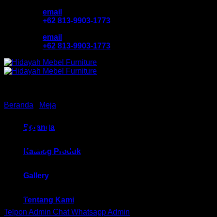
Skip
email
to
+62 813-9903-1773
content
email
+62 813-9903-1773
Beranda
/
Meja
Meja TV / Buffet TV Grav
Beranda
HM BF 05 Bandung
Katalog Produk
Gallery
Rp
450,500
Tentang Kami
Telpon Admin
Chat Whatsapp Admin