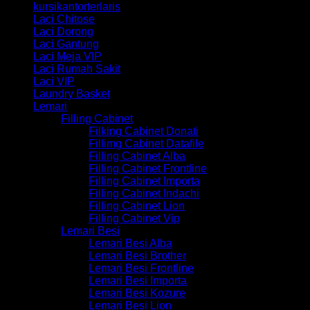
kursikantorterlaris
Laci Chitose
Laci Dorong
Laci Gantung
Laci Meja VIP
Laci Rumah Sakit
Laci VIP
Laundry Basket
Lemari
Filling Cabinet
Filking Cabinet Donati
Fillimg Cabinet Datafile
Filling Cabinet Alba
Filling Cabinet Frontline
Filling Cabinet Importa
Filling Cabinet Indachi
Filling Cabinet Lion
Filling Cabinet Vip
Lemari Besi
Lemari Besi Alba
Lemari Besi Brother
Lemari Besi Frontline
Lemari Besi Importa
Lemari Besi Kozure
Lemari Besi Lion