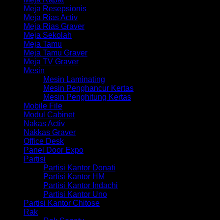
Meja Resepsionis
Meja Rias Activ
Meja Rias Graver
Meja Sekolah
Meja Tamu
Meja Tamu Graver
Meja TV Graver
Mesin
Mesin Laminating
Mesin Penghancur Kertas
Mesin Penghitung Kertas
Mobile File
Modul Cabinet
Nakas Activ
Nakkas Graver
Office Desk
Panel Door Expo
Partisi
Partisi Kantor Donati
Partisi Kantor HM
Partisi Kantor Indachi
Partisi Kantor Uno
Partisi Kantor Chitose
Rak