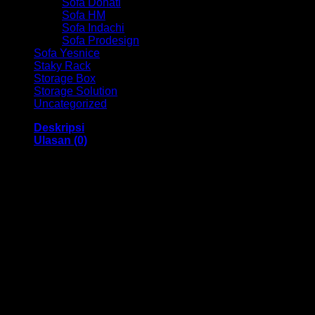
Sofa Donati
Sofa HM
Sofa Indachi
Sofa Prodesign
Sofa Yesnice
Staky Rack
Storage Box
Storage Solution
Uncategorized
Deskripsi
Ulasan (0)
Meja TV / Buffet TV Grav HM BF 05 Bandung
Dengan menggunakan bahan yang berkualitas sehingga
membuat Meja TV ini tampak kokoh dan kuat. Dan juga
memiliki ukuran 1200 x 400 x 645 mm dan juga
menggunakan bahan yang berkualitas dan memiliki desain
yang elegan sehingga Meja TV ini sangat cocok untuk anda
digunakan.
Kami menjual berbagai macam merk dan tipe Kursi Kantor,
Kursi Bar, Kursi Direktur, Kursi Kuliah, Kursi Lipat, Kursi
Manager, Kursi Staff, Kursi Susun, Kursi Tunggu, Meja
Kantor, Meja Direktur, Meja Komputer, Meja Meeting, Meja
Resepsionis, Meja Staff, Laci Meja, Meja Sofa, Meja Cafe,