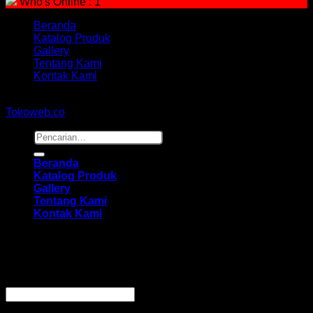
Who's Online : 1
Beranda
Katalog Produk
Gallery
Tentang Kami
Kontak Kami
Copyright 2026 ©
hidayahmebelfurniture.net
Designed By
Tokoweb.co
Pencarian
untuk:
Beranda
Katalog Produk
Gallery
Tentang Kami
Kontak Kami
Masuk
Wajib
Nama pengguna atau alamat email
*