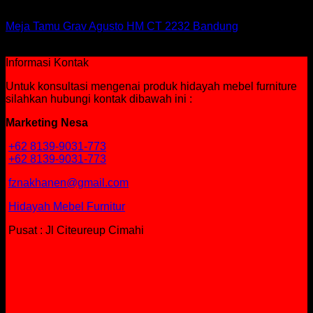
Meja
Meja Tamu Grav Agusto HM CT 2232 Bandung
Rp
644,300
Informasi Kontak
Untuk konsultasi mengenai produk hidayah mebel furniture
silahkan hubungi kontak dibawah ini :
Marketing Nesa
+62 8139-9031-773
+62 8139-9031-773
fznakhanen@gmail.com
Hidayah Mebel Furnitur
Pusat : Jl Citeureup Cimahi