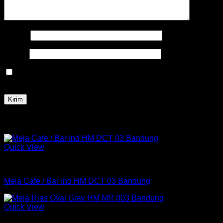
Nama
*
Email
*
Simpan nama, email, dan situs web saya pada peramban
ini untuk komentar saya berikutnya.
Produk Terkait
Quick View
Meja
Meja Cafe / Bar Ind HM DCT 03 Bandung
Quick View