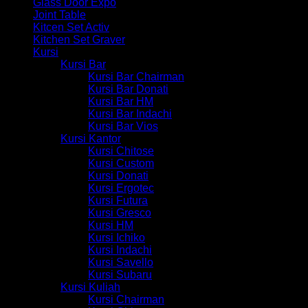
Glass Door Expo
Joint Table
Kitcen Set Activ
Kitchen Set Graver
Kursi
Kursi Bar
Kursi Bar Chairman
Kursi Bar Donati
Kursi Bar HM
Kursi Bar Indachi
Kursi Bar Vios
Kursi Kantor
Kursi Chitose
Kursi Custom
Kursi Donati
Kursi Ergotec
Kursi Futura
Kursi Gresco
Kursi HM
Kursi Ichiko
Kursi Indachi
Kursi Savello
Kursi Subaru
Kursi Kuliah
Kursi Chairman