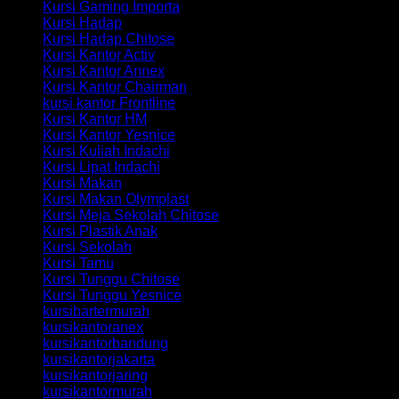
Kursi Gaming Importa
Kursi Hadap
Kursi Hadap Chitose
Kursi Kantor Activ
Kursi Kantor Annex
Kursi Kantor Chairman
kursi kantor Frontline
Kursi Kantor HM
Kursi Kantor Yesnice
Kursi Kuliah Indachi
Kursi Lipat Indachi
Kursi Makan
Kursi Makan Olymplast
Kursi Meja Sekolah Chitose
Kursi Plastik Anak
Kursi Sekolah
Kursi Tamu
Kursi Tunggu Chitose
Kursi Tunggu Yesnice
kursibartermurah
kursikantoranex
kursikantorbandung
kursikantorjakarta
kursikantorjaring
kursikantormurah