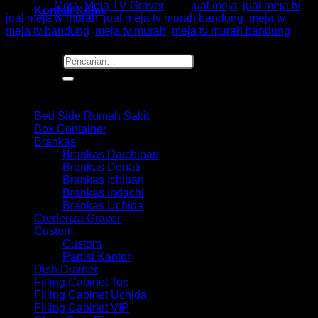
Kategori:
Meja
,
Meja TV Graver
Tag:
jual meja
,
jual meja tv
,
Kontak Kami
jual meja tv murah
,
jual meja tv murah bandung
,
meja tv
,
meja tv bandung
,
meja tv murah
,
meja tv murah bandung
Pencarian
untuk:
Browse
Bed Side Rumah Sakit
Box Container
Brankas
Brankas Daichiban
Brankas Donati
Brankas Ichiban
Brankas Indachi
Brankas Uchida
Credenza Graver
Custom
Custom
Partisi Kantor
Dish Drainer
Filling Cabinet Top
Filling Cabinet Uchida
Filling Cabinet VIP