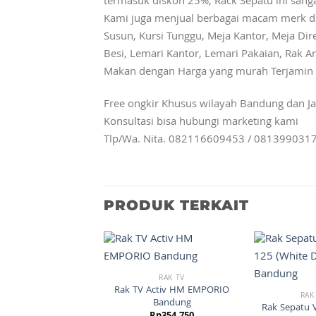
termasuk diskon 25%, Rack Sepatu ini san
Kami juga menjual berbagai macam merk dan ti
Susun, Kursi Tunggu, Meja Kantor, Meja Dire
Besi, Lemari Kantor, Lemari Pakaian, Rak Ars
Makan dengan Harga yang murah Terjamin 
Free ongkir Khusus wilayah Bandung dan Ja
Konsultasi bisa hubungi marketing kami
Tlp/Wa. Nita. 082116609453 / 081399031
PRODUK TERKAIT
RAK TV
Rak TV Activ HM EMPORIO
RAK
Bandung
Rak Sepatu 