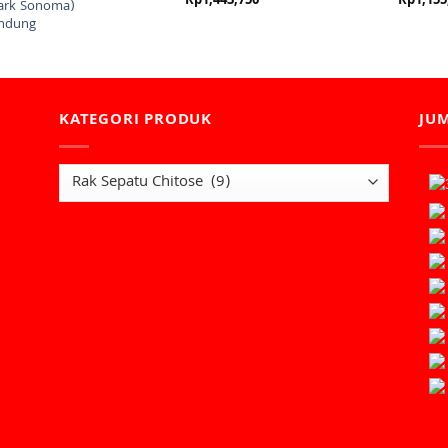
Rp
1,443,750
Rp
1,155
ark Sonoma)
ndung
KATEGORI PRODUK
JU