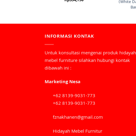
Rp
354,750
(White D
Ba
INFORMASI KONTAK
Untuk konsultasi mengenai produk hidayah
mebel furniture silahkan hubungi kontak
dibawah ini :
Marketing Nesa
+62 8139-9031-773
+62 8139-9031-773
fznakhanen@gmail.com
Hidayah Mebel Furnitur