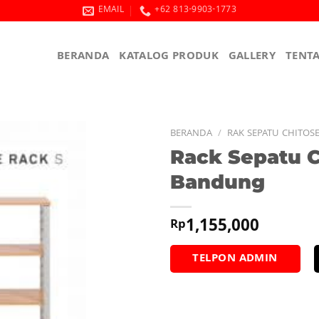
EMAIL
+62 813-9903-1773
BERANDA
KATALOG PRODUK
GALLERY
TENT
BERANDA
/
RAK SEPATU CHITOS
Rack Sepatu C
Bandung
1,155,000
Rp
TELPON ADMIN