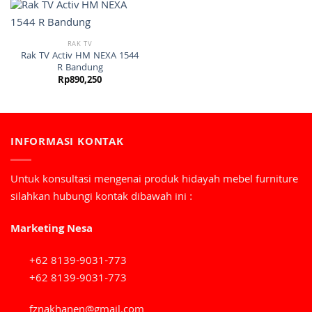
RAK TV
Rak TV Activ HM NEXA 1544
R Bandung
Rp
890,250
INFORMASI KONTAK
Untuk konsultasi mengenai produk hidayah mebel furniture
silahkan hubungi kontak dibawah ini :
Marketing Nesa
+62 8139-9031-773
+62 8139-9031-773
fznakhanen@gmail.com