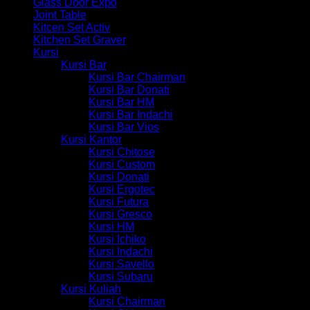
Glass Door Expo
Joint Table
Kitcen Set Activ
Kitchen Set Graver
Kursi
Kursi Bar
Kursi Bar Chairman
Kursi Bar Donati
Kursi Bar HM
Kursi Bar Indachi
Kursi Bar Vios
Kursi Kantor
Kursi Chitose
Kursi Custom
Kursi Donati
Kursi Ergotec
Kursi Futura
Kursi Gresco
Kursi HM
Kursi Ichiko
Kursi Indachi
Kursi Savello
Kursi Subaru
Kursi Kuliah
Kursi Chairman