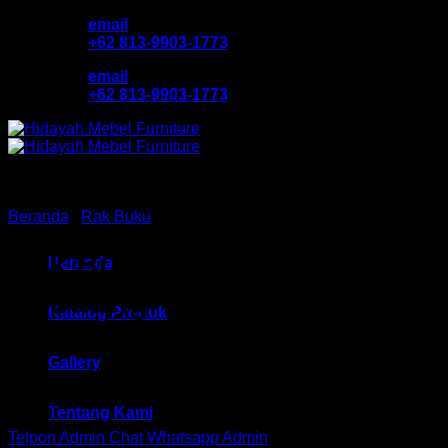
Skip
email
to
+62 813-9903-1773
content
email
+62 813-9903-1773
Beranda
/
Rak Buku
Rak Buku Activ HM Poku 3
Beranda
Bandung
Katalog Produk
Gallery
Rp
189,750
Tentang Kami
Telpon Admin
Chat Whatsapp Admin