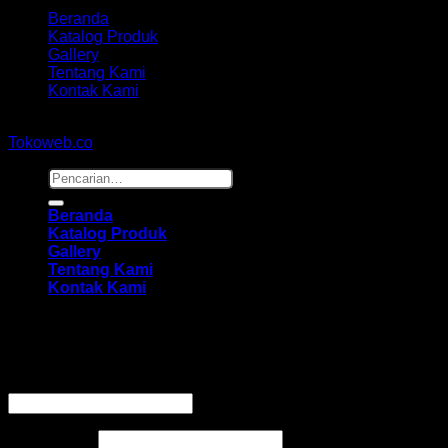
Beranda
Katalog Produk
Gallery
Tentang Kami
Kontak Kami
Copyright 2026 ©
hidayahmebelfurniture.net
Designed By
Tokoweb.co
Pencarian
untuk:
Beranda
Katalog Produk
Gallery
Tentang Kami
Kontak Kami
Masuk
Wajib
Nama pengguna atau alamat email
*
Wajib
Kata sandi
*