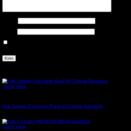
Nama
*
Email
*
Simpan nama, email, dan situs web saya pada peramban
ini untuk komentar saya berikutnya.
Produk Terkait
Quick View
Rak Sepatu Chitose
Rak Sepatu Executive Rack M Chitose Bandung
Rp
1,443,750
Quick View