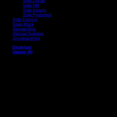
Sofa Donati
Sofa HM
Sofa Indachi
Sofa Prodesign
Sofa Yesnice
Staky Rack
Storage Box
Storage Solution
Uncategorized
Deskripsi
Ulasan (0)
Rak Buku Activ HM Poku 3 Bandung
Dengan menggunakan bahan yang berkualitas sehingga
membuat Rak Buku ini tampak kokoh dan kuat. Dengan
tersedia warna Mono Colour dengan memiliki ukuran 4008 x
296 x 893 mm. Dengan memiliki desain yang elegan, Rak
Buku ini sangat cocok untuk anda gunakan didalam ruangan
kamar anak anda.
Kami menjual berbagai macam merk dan tipe Kursi Kantor,
Kursi Bar, Kursi Direktur, Kursi Kuliah, Kursi Lipat, Kursi
Manager, Kursi Staff, Kursi Susun, Kursi Tunggu, Meja
Kantor, Meja Direktur, Meja Komputer, Meja Meeting, Meja
Resepsionis, Meja Staff, Laci Meja, Meja Sofa, Meja Cafe,