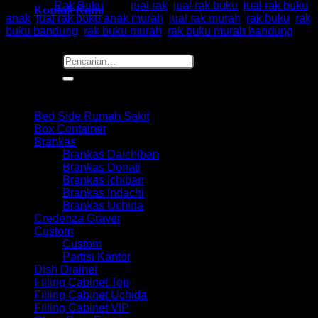
Kategori:
Rak Buku
Tag:
jual rak
,
jual rak buku
,
jual rak buku
Kontak Kami
anak
,
jual rak buku anak murah
,
jual rak murah
,
rak buku
,
rak
buku bandung
,
rak buku murah
,
rak buku murah bandung
Pencarian
untuk:
Browse
Bed Side Rumah Sakit
Box Container
Brankas
Brankas Daichiban
Brankas Donati
Brankas Ichiban
Brankas Indachi
Brankas Uchida
Credenza Graver
Custom
Custom
Partisi Kantor
Dish Drainer
Filling Cabinet Top
Filling Cabinet Uchida
Filling Cabinet VIP