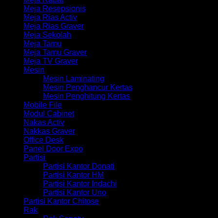
Meja Resepsionis
Meja Rias Activ
Meja Rias Graver
Meja Sekolah
Meja Tamu
Meja Tamu Graver
Meja TV Graver
Mesin
Mesin Laminating
Mesin Penghancur Kertas
Mesin Penghitung Kertas
Mobile File
Modul Cabinet
Nakas Activ
Nakkas Graver
Office Desk
Panel Door Expo
Partisi
Partisi Kantor Donati
Partisi Kantor HM
Partisi Kantor Indachi
Partisi Kantor Uno
Partisi Kantor Chitose
Rak