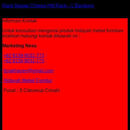
Rack Sepatu Chitose HM Rack – L Bandung
Rp
1,732,500
Informasi Kontak
Untuk konsultasi mengenai produk hidayah mebel furniture
silahkan hubungi kontak dibawah ini :
Marketing Nesa
+62 8139-9031-773
+62 8139-9031-773
fznakhanen@gmail.com
Hidayah Mebel Furnitur
Pusat : Jl Citeureup Cimahi