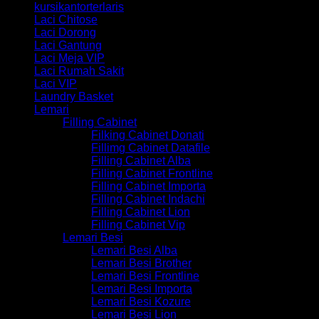
kursikantorterlaris
Laci Chitose
Laci Dorong
Laci Gantung
Laci Meja VIP
Laci Rumah Sakit
Laci VIP
Laundry Basket
Lemari
Filling Cabinet
Filking Cabinet Donati
Fillimg Cabinet Datafile
Filling Cabinet Alba
Filling Cabinet Frontline
Filling Cabinet Importa
Filling Cabinet Indachi
Filling Cabinet Lion
Filling Cabinet Vip
Lemari Besi
Lemari Besi Alba
Lemari Besi Brother
Lemari Besi Frontline
Lemari Besi Importa
Lemari Besi Kozure
Lemari Besi Lion