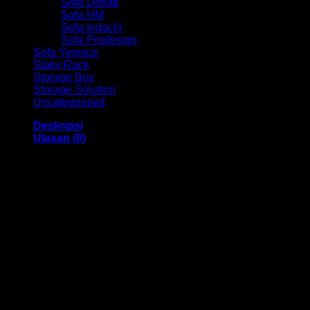
Sofa Donati
Sofa HM
Sofa Indachi
Sofa Prodesign
Sofa Yesnice
Staky Rack
Storage Box
Storage Solution
Uncategorized
Deskripsi
Ulasan (0)
Rak TV Activ HM NEO 140 Bandung
Dengan menggunakan bahan yang berkualitas sehingga
membuat Rak TV ini tampak kokoh dan kuat. Dengan
tersedia warna Light wenge – Beech dengan memiliki
ukuran 1466 x 530 x 710 mm. Dengan memiliki desain yang
elegan, Rak TV ini sangat cocok untuk anda gunakan.
Kami menjual berbagai macam merk dan tipe Kursi Kantor,
Kursi Bar, Kursi Direktur, Kursi Kuliah, Kursi Lipat, Kursi
Manager, Kursi Staff, Kursi Susun, Kursi Tunggu, Meja
Kantor, Meja Direktur, Meja Komputer, Meja Meeting, Meja
Resepsionis, Meja Staff, Laci Meja, Meja Sofa, Meja Cafe,
Lemari Besi, Lemari Kantor, Lemari Pakaian, Rak Arsip Besi,