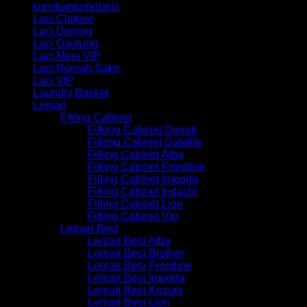
kursikantorterlaris
Laci Chitose
Laci Dorong
Laci Gantung
Laci Meja VIP
Laci Rumah Sakit
Laci VIP
Laundry Basket
Lemari
Filling Cabinet
Filking Cabinet Donati
Fillimg Cabinet Datafile
Filling Cabinet Alba
Filling Cabinet Frontline
Filling Cabinet Importa
Filling Cabinet Indachi
Filling Cabinet Lion
Filling Cabinet Vip
Lemari Besi
Lemari Besi Alba
Lemari Besi Brother
Lemari Besi Frontline
Lemari Besi Importa
Lemari Besi Kozure
Lemari Besi Lion