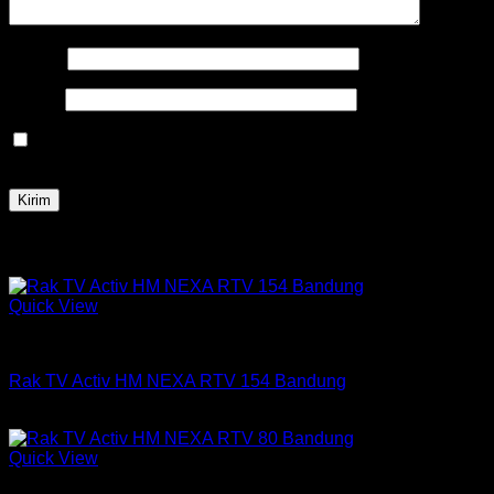
Nama
*
Email
*
Simpan nama, email, dan situs web saya pada peramban
ini untuk komentar saya berikutnya.
Produk Terkait
Quick View
Rak Tv
Rak TV Activ HM NEXA RTV 154 Bandung
Rp
1,041,750
Quick View