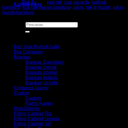
Kategori:
Rak Tv
Tag:
jual rak
,
jual rak activ
,
jual rak
Kontak Kami
bandung
,
jual rak murah bandung
,
rak tv
,
rak tv murah
,
rak tv
murah bandung
Pencarian
untuk:
Browse
Bed Side Rumah Sakit
Box Container
Brankas
Brankas Daichiban
Brankas Donati
Brankas Ichiban
Brankas Indachi
Brankas Uchida
Credenza Graver
Custom
Custom
Partisi Kantor
Dish Drainer
Filling Cabinet Top
Filling Cabinet Uchida
Filling Cabinet VIP