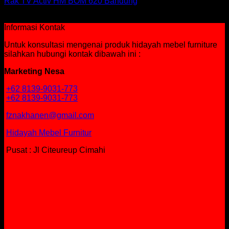
Rak TV Activ HM BOM 620 Bandung
Rp
436,500
Informasi Kontak
Untuk konsultasi mengenai produk hidayah mebel furniture
silahkan hubungi kontak dibawah ini :
Marketing Nesa
+62 8139-9031-773
+62 8139-9031-773
fznakhanen@gmail.com
Hidayah Mebel Furnitur
Pusat : Jl Citeureup Cimahi