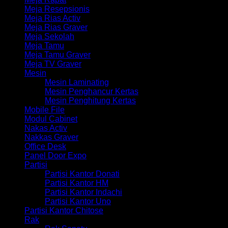
Meja Resepsionis
Meja Rias Activ
Meja Rias Graver
Meja Sekolah
Meja Tamu
Meja Tamu Graver
Meja TV Graver
Mesin
Mesin Laminating
Mesin Penghancur Kertas
Mesin Penghitung Kertas
Mobile File
Modul Cabinet
Nakas Activ
Nakkas Graver
Office Desk
Panel Door Expo
Partisi
Partisi Kantor Donati
Partisi Kantor HM
Partisi Kantor Indachi
Partisi Kantor Uno
Partisi Kantor Chitose
Rak