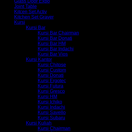
Glass Door Expo
Joint Table
Kitcen Set Activ
Kitchen Set Graver
Kursi
Kursi Bar
Kursi Bar Chairman
Kursi Bar Donati
Kursi Bar HM
Kursi Bar Indachi
Kursi Bar Vios
Kursi Kantor
Kursi Chitose
Kursi Custom
Kursi Donati
Kursi Ergotec
Kursi Futura
Kursi Gresco
Kursi HM
Kursi Ichiko
Kursi Indachi
Kursi Savello
Kursi Subaru
Kursi Kuliah
Kursi Chairman