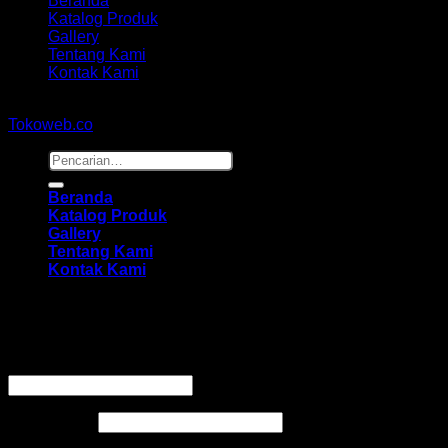
Beranda
Katalog Produk
Gallery
Tentang Kami
Kontak Kami
Copyright 2026 ©
hidayahmebelfurniture.net
Designed By
Tokoweb.co
Pencarian
untuk:
Beranda
Katalog Produk
Gallery
Tentang Kami
Kontak Kami
Masuk
Wajib
Nama pengguna atau alamat email
*
Wajib
Kata sandi
*