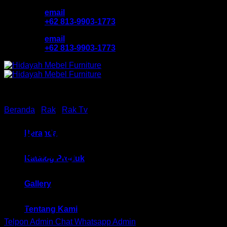
Skip
email
to
+62 813-9903-1773
content
email
+62 813-9903-1773
Beranda
/
Rak
/
Rak Tv
Rak TV Activ HM NEO 140
Beranda
Bandung
Katalog Produk
Gallery
Rp
822,000
Tentang Kami
Telpon Admin
Chat Whatsapp Admin