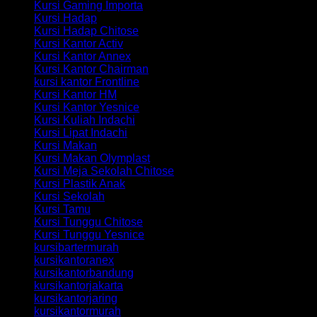
Kursi Gaming Importa
Kursi Hadap
Kursi Hadap Chitose
Kursi Kantor Activ
Kursi Kantor Annex
Kursi Kantor Chairman
kursi kantor Frontline
Kursi Kantor HM
Kursi Kantor Yesnice
Kursi Kuliah Indachi
Kursi Lipat Indachi
Kursi Makan
Kursi Makan Olymplast
Kursi Meja Sekolah Chitose
Kursi Plastik Anak
Kursi Sekolah
Kursi Tamu
Kursi Tunggu Chitose
Kursi Tunggu Yesnice
kursibartermurah
kursikantoranex
kursikantorbandung
kursikantorjakarta
kursikantorjaring
kursikantormurah