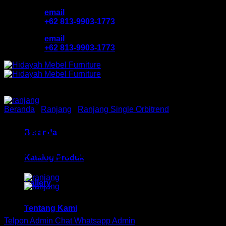
Skip
email
to
+62 813-9903-1773
content
email
+62 813-9903-1773
Beranda
/
Ranjang
/
Ranjang Single Orbitrend
Single Bed Orbitrend HM
Beranda
Florence 120 Bandung
Katalog Produk
Gallery
Rp
1,298,460
Tentang Kami
Telpon Admin
Chat Whatsapp Admin