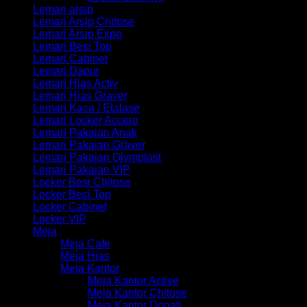
Lemari arsip
Lemari Arsip Chitose
Lemari Arsip Expo
Lemari Besi Top
Lemari Cabinet
Lemari Dapur
Lemari Hias Activ
Lemari Hias Graver
Lemari Kaca / Etalase
Lemari Locker Accero
Lemari Pakaian Anak
Lemari Pakaian Graver
Lemari Pakaian Olymplast
Lemari Pakaian VIP
Locker Besi Chitose
Locker Besi Top
Locker Cabinet
Locker VIP
Meja
Meja Cafe
Meja Hias
Meja Kantor
Meja Kantor Active
Meja Kantor Chitose
Meja Kantor Donati