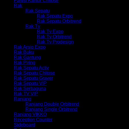
Partisi Kantor Chitose
Rak
Rak Sepatu
Rak Sepatu Expo
Rak Sepatu Orbitrend
Rak Tv
Rak Tv Expo
Rak Tv Orbitrend
Rak Tv Prodesign
Rak Arsip Expo
Rak Buku
Rak Gantung
Rak Piring
Rak Sepatu Activ
Rak Sepatu Chitose
Rak Sepatu Graver
Rak Sepatu VIP
Rak Serbaguna
Rak TV VIP
Ranjang
Ranjang Double Orbitrend
Ranjang Single Orbitrend
Ranjang VIKKO
Reception Counter
Sideboard