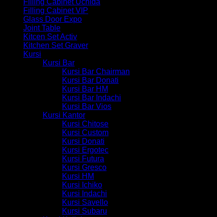
Filling Cabinet Uchida
Filling Cabinet VIP
Glass Door Expo
Joint Table
Kitcen Set Activ
Kitchen Set Graver
Kursi
Kursi Bar
Kursi Bar Chairman
Kursi Bar Donati
Kursi Bar HM
Kursi Bar Indachi
Kursi Bar Vios
Kursi Kantor
Kursi Chitose
Kursi Custom
Kursi Donati
Kursi Ergotec
Kursi Futura
Kursi Gresco
Kursi HM
Kursi Ichiko
Kursi Indachi
Kursi Savello
Kursi Subaru