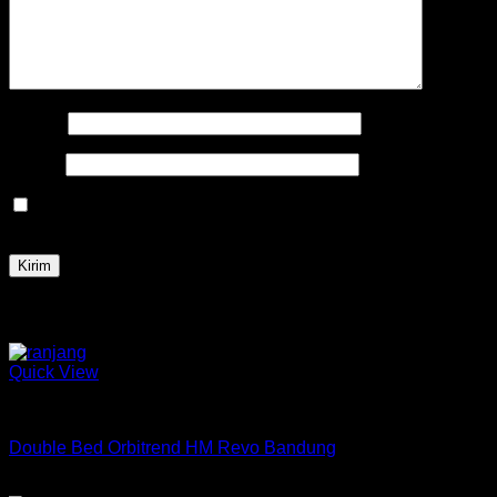
Nama
*
Email
*
Simpan nama, email, dan situs web saya pada peramban
ini untuk komentar saya berikutnya.
Produk Terkait
Quick View
Ranjang Double Orbitrend
Double Bed Orbitrend HM Revo Bandung
Rp
1,687,060