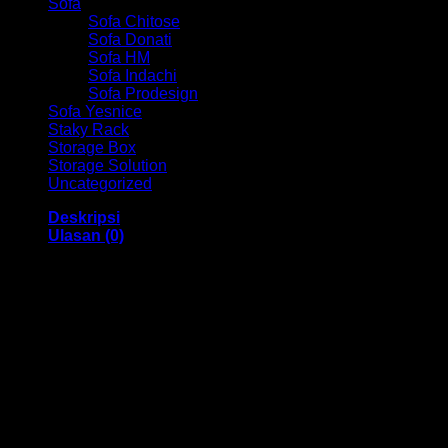
Sofa
Sofa Chitose
Sofa Donati
Sofa HM
Sofa Indachi
Sofa Prodesign
Sofa Yesnice
Staky Rack
Storage Box
Storage Solution
Uncategorized
Deskripsi
Ulasan (0)
Single Bed Orbitrend HM Florence 120 Bandung
Dengan menggunakan bahan yang berkualitas sehingga
membuat Single Bed ini tampak kokoh dan kuat. Dengan
tersedia warna Black dan memiliki ukuran 126 x 207 x 116,
harga sudah termasuk diskon 33%, ranjang ini sangat cocok
anda gunakan di dalam kamar anda.
Kami juga menjual berbagai macam merk dan tipe Kursi
Kantor, Kursi Bar, Kursi Direktur, Kursi Kuliah, Kursi Lipat,
Kursi Manager, Kursi Staff, Kursi Susun, Kursi Tunggu, Meja
Kantor, Meja Direktur, Meja Komputer, Meja Meeting, Meja