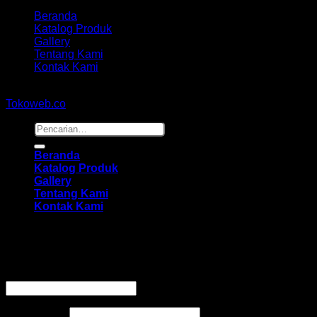
Beranda
Katalog Produk
Gallery
Tentang Kami
Kontak Kami
Copyright 2026 ©
hidayahmebelfurniture.net
Designed By
Tokoweb.co
Pencarian
untuk:
Beranda
Katalog Produk
Gallery
Tentang Kami
Kontak Kami
Masuk
Wajib
Nama pengguna atau alamat email
*
Wajib
Kata sandi
*