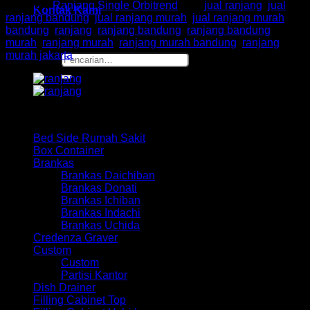
Kategori:
Ranjang Single Orbitrend
Tag:
jual ranjang
,
jual
Kontak Kami
ranjang bandung
,
jual ranjang murah
,
jual ranjang murah
bandung
,
ranjang
,
ranjang bandung
,
ranjang bandung
murah
,
ranjang murah
,
ranjang murah bandung
,
ranjang
murah jakarta
Pencarian
untuk:
Browse
Bed Side Rumah Sakit
Box Container
Brankas
Brankas Daichiban
Brankas Donati
Brankas Ichiban
Brankas Indachi
Brankas Uchida
Credenza Graver
Custom
Custom
Partisi Kantor
Dish Drainer
Filling Cabinet Top