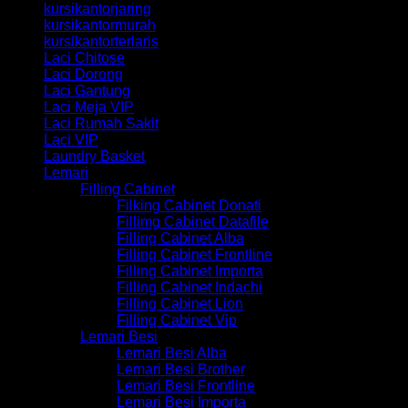
kursikantorjaring
kursikantormurah
kursikantorterlaris
Laci Chitose
Laci Dorong
Laci Gantung
Laci Meja VIP
Laci Rumah Sakit
Laci VIP
Laundry Basket
Lemari
Filling Cabinet
Filking Cabinet Donati
Fillimg Cabinet Datafile
Filling Cabinet Alba
Filling Cabinet Frontline
Filling Cabinet Importa
Filling Cabinet Indachi
Filling Cabinet Lion
Filling Cabinet Vip
Lemari Besi
Lemari Besi Alba
Lemari Besi Brother
Lemari Besi Frontline
Lemari Besi Importa