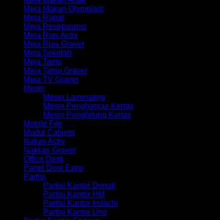
Meja Makan Olymplast
Meja Rapat
Meja Resepsionis
Meja Rias Activ
Meja Rias Graver
Meja Sekolah
Meja Tamu
Meja Tamu Graver
Meja TV Graver
Mesin
Mesin Laminating
Mesin Penghancur Kertas
Mesin Penghitung Kertas
Mobile File
Modul Cabinet
Nakas Activ
Nakkas Graver
Office Desk
Panel Door Expo
Partisi
Partisi Kantor Donati
Partisi Kantor HM
Partisi Kantor Indachi
Partisi Kantor Uno