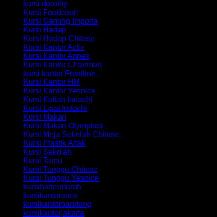
kursi dorothy
Kursi Foodcourt
Kursi Gaming Importa
Kursi Hadap
Kursi Hadap Chitose
Kursi Kantor Activ
Kursi Kantor Annex
Kursi Kantor Chairman
kursi kantor Frontline
Kursi Kantor HM
Kursi Kantor Yesnice
Kursi Kuliah Indachi
Kursi Lipat Indachi
Kursi Makan
Kursi Makan Olymplast
Kursi Meja Sekolah Chitose
Kursi Plastik Anak
Kursi Sekolah
Kursi Tamu
Kursi Tunggu Chitose
Kursi Tunggu Yesnice
kursibartermurah
kursikantoranex
kursikantorbandung
kursikantorjakarta