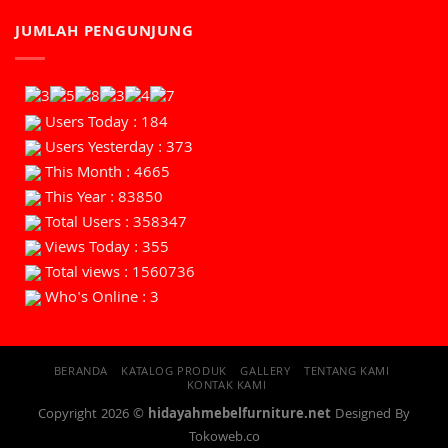
JUMLAH PENGUNJUNG
Users Today : 184
Users Yesterday : 373
This Month : 4665
This Year : 83850
Total Users : 358347
Views Today : 355
Total views : 1560736
Who's Online : 3
BERANDA
KATALOG PRODUK
GALLERY
TENTANG KAMI
KONTAK KAMI
Copyright 2026 ©
hidayahmebelfurniture.net
Designed By
Tokoweb.co