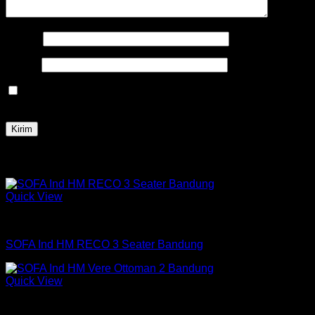
Nama
*
Email
*
Simpan nama, email, dan situs web saya pada peramban
ini untuk komentar saya berikutnya.
Produk Terkait
Quick View
Sofa
SOFA Ind HM RECO 3 Seater Bandung
Quick View
Sofa