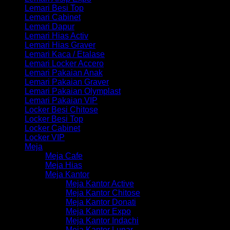
Lemari Besi Top
Lemari Cabinet
Lemari Dapur
Lemari Hias Activ
Lemari Hias Graver
Lemari Kaca / Etalase
Lemari Locker Accero
Lemari Pakaian Anak
Lemari Pakaian Graver
Lemari Pakaian Olymplast
Lemari Pakaian VIP
Locker Besi Chitose
Locker Besi Top
Locker Cabinet
Locker VIP
Meja
Meja Cafe
Meja Hias
Meja Kantor
Meja Kantor Active
Meja Kantor Chitose
Meja Kantor Donati
Meja Kantor Expo
Meja Kantor Indachi
Meja Kantor Lunar