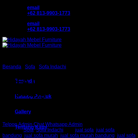
Skip
email
to
+62 813-9903-1773
content
email
+62 813-9903-1773
Beranda
/
Sofa
/
Sofa Indachi
SOFA Ind HM OBIZ
Beranda
Bandung
Katalog Produk
Gallery
Telpon Admin
Chat Whatsapp Admin
Tentang Kami
Kategori:
Sofa
,
Sofa Indachi
Tag:
jual sofa
,
jual sofa
bandung
,
jual sofa murah
,
jual sofa murah bandung
,
jual sofa