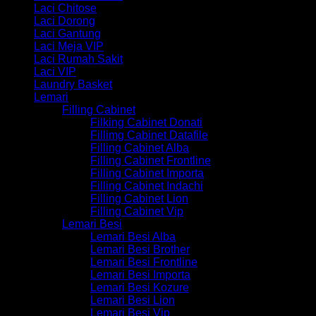
Laci Chitose
Laci Dorong
Laci Gantung
Laci Meja VIP
Laci Rumah Sakit
Laci VIP
Laundry Basket
Lemari
Filling Cabinet
Filking Cabinet Donati
Fillimg Cabinet Datafile
Filling Cabinet Alba
Filling Cabinet Frontline
Filling Cabinet Importa
Filling Cabinet Indachi
Filling Cabinet Lion
Filling Cabinet Vip
Lemari Besi
Lemari Besi Alba
Lemari Besi Brother
Lemari Besi Frontline
Lemari Besi Importa
Lemari Besi Kozure
Lemari Besi Lion
Lemari Besi Vip