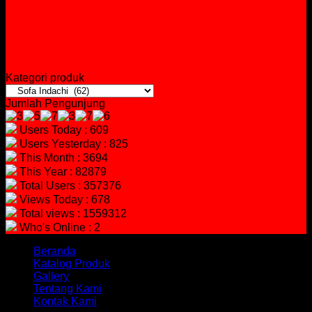
Kategori produk
Jumlah Pengunjung
Users Today : 609
Users Yesterday : 825
This Month : 3694
This Year : 82879
Total Users : 357376
Views Today : 678
Total views : 1559312
Who's Online : 2
Beranda
Katalog Produk
Gallery
Tentang Kami
Kontak Kami