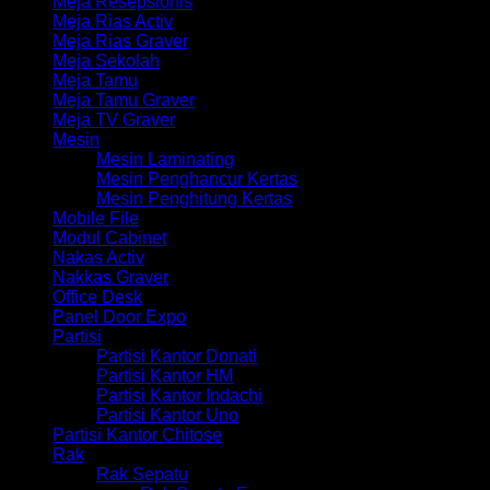
Meja Resepsionis
Meja Rias Activ
Meja Rias Graver
Meja Sekolah
Meja Tamu
Meja Tamu Graver
Meja TV Graver
Mesin
Mesin Laminating
Mesin Penghancur Kertas
Mesin Penghitung Kertas
Mobile File
Modul Cabinet
Nakas Activ
Nakkas Graver
Office Desk
Panel Door Expo
Partisi
Partisi Kantor Donati
Partisi Kantor HM
Partisi Kantor Indachi
Partisi Kantor Uno
Partisi Kantor Chitose
Rak
Rak Sepatu