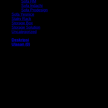
Sofa HM
Sofa Indachi
Sofa Prodesign
Sofa Yesnice
Staky Rack
Storage Box
Storage Solution
Uncategorized
Deskripsi
Ulasan (0)
SOFA Ind HM OBIZ Bandung
Dengan menggunakan bahan yang berkualitas sehingga
membuat SOFA ini tampak kokoh dan kuat. Dengan memiliki
ukuran 640 x 720 x 1140-1220 Mm Dan menggunakan
bahan yang berkualitas dan memiliki desain yang elegan
sehingga SOFA ini sangat cocok anda gunakan di dalam
kantor anda dll.
Kami menjual berbagai macam merk dan tipe Kursi Kantor,
Kursi Bar, Kursi Direktur, Kursi Kuliah, Kursi Lipat, Kursi
Manager, Kursi Staff, Kursi Susun, Kursi Tunggu, Meja
Kantor, Meja Direktur, Meja Komputer, Meja Meeting, Meja
Resepsionis, Meja Staff, Laci Meja, Meja Sofa, Meja Cafe,