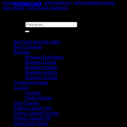
murah indachi
,
sofa
,
sofa bandung
,
sofa bandung murah
,
Kontak Kami
sofa murah
,
sofa murah bandung
Pencarian
untuk:
Browse
Bed Side Rumah Sakit
Box Container
Brankas
Brankas Daichiban
Brankas Donati
Brankas Ichiban
Brankas Indachi
Brankas Uchida
Credenza Graver
Custom
Custom
Partisi Kantor
Dish Drainer
Filling Cabinet Top
Filling Cabinet Uchida
Filling Cabinet VIP
Glass Door Expo