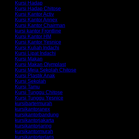
Kursi Hadap
Kursi Hadap Chitose
Kursi Kantor Activ
Kursi Kantor Annex
Kursi Kantor Chairman
kursi kantor Frontline
Kursi Kantor HM
Kursi Kantor Yesnice
Kursi Kuliah Indachi
Kursi Lipat Indachi
Kursi Makan
Kursi Makan Olymplast
Kursi Meja Sekolah Chitose
Kursi Plastik Anak
Kursi Sekolah
Kursi Tamu
Kursi Tunggu Chitose
Kursi Tunggu Yesnice
kursibartermurah
kursikantoranex
kursikantorbandung
kursikantorjakarta
kursikantorjaring
kursikantormurah
kursikantorterlaris