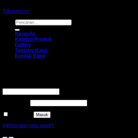
Copyright 2026 ©
hidayahmebelfurniture.net
Designed By
Tokoweb.co
Pencarian
untuk:
Beranda
Katalog Produk
Gallery
Tentang Kami
Kontak Kami
Masuk
Wajib
Nama pengguna atau alamat email
*
Wajib
Kata sandi
*
Ingat saya
Masuk
Kehilangan kata sandi?