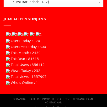
JUMLAH PENGUNJUNG
Users Today : 170
Users Yesterday : 300
This Month : 2430
This Year : 81615
Total Users : 356112
Views Today : 232
Total views : 1557907
Who's Online : 1
BERANDA
KATALOG PRODUK
GALLERY
TENTANG KAMI
KONTAK KAMI