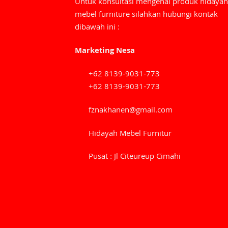
Untuk konsultasi mengenai produk hidayah
mebel furniture silahkan hubungi kontak
dibawah ini :
Marketing Nesa
+62 8139-9031-773
+62 8139-9031-773
fznakhanen@gmail.com
Hidayah Mebel Furnitur
Pusat : Jl Citeureup Cimahi