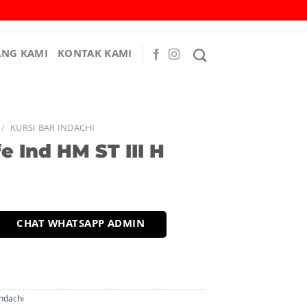
ANG KAMI
KONTAK KAMI
/
KURSI BAR INDACHI
fe Ind HM ST III H
CHAT WHATSAPP ADMIN
Indachi