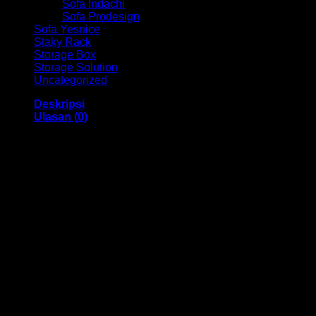
Sofa Indachi
Sofa Prodesign
Sofa Yesnice
Staky Rack
Storage Box
Storage Solution
Uncategorized
Deskripsi
Ulasan (0)
Kursi Cafe / Bar Ind HM Xidie Bandung
Dengan menggunakan bahan yang berkualitas sehingga
membuat Kursi Cafe / Bar ini tampak kokoh dan kuat.
Dengan memiliki ukuran 35 x 36 x 80-101 cm Dan
menggunakan bahan yang berkualitas dan memiliki desain
yang elegan sehingga kursi ini sangat cocok anda gunakan
di cafe dan sebagainya,
Kami menjual berbagai macam merk dan tipe Kursi Kantor,
Kursi Bar, Kursi Direktur, Kursi Kuliah, Kursi Lipat, Kursi
Manager, Kursi Staff, Kursi Susun, Kursi Tunggu, Meja
Kantor, Meja Direktur, Meja Komputer, Meja Meeting, Meja
Resepsionis, Meja Staff, Laci Meja, Meja Sofa, Meja Cafe,
Lemari Besi, Lemari Kantor, Lemari Pakaian, Rak Arsip Besi,