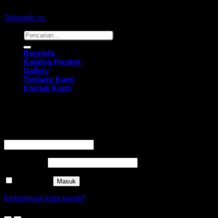
Copyright 2026 ©
hidayahmebelfurniture.net
Designed By
Tokoweb.co
Pencarian
untuk:
Beranda
Katalog Produk
Gallery
Tentang Kami
Kontak Kami
Masuk
Wajib
Nama pengguna atau alamat email
*
Wajib
Kata sandi
*
Ingat saya
Masuk
Kehilangan kata sandi?