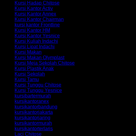
Kursi Hadap Chitose
Kursi Kantor Activ
Kursi Kantor Annex
Kursi Kantor Chairman
kursi kantor Frontline
Kursi Kantor HM
Kursi Kantor Yesnice
Kursi Kuliah Indachi
Kursi Lipat Indachi
Kursi Makan
Kursi Makan Olymplast
Kursi Meja Sekolah Chitose
Kursi Plastik Anak
Kursi Sekolah
Kursi Tamu
Kursi Tunggu Chitose
Kursi Tunggu Yesnice
kursibartermurah
kursikantoranex
kursikantorbandung
kursikantorjakarta
kursikantorjaring
kursikantormurah
kursikantorterlaris
Laci Chitose