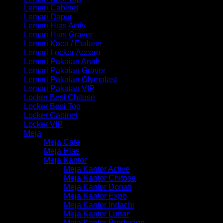
Lemari Cabinet
Lemari Dapur
Lemari Hias Activ
Lemari Hias Graver
Lemari Kaca / Etalase
Lemari Locker Accero
Lemari Pakaian Anak
Lemari Pakaian Graver
Lemari Pakaian Olymplast
Lemari Pakaian VIP
Locker Besi Chitose
Locker Besi Top
Locker Cabinet
Locker VIP
Meja
Meja Cafe
Meja Hias
Meja Kantor
Meja Kantor Active
Meja Kantor Chitose
Meja Kantor Donati
Meja Kantor Expo
Meja Kantor Indachi
Meja Kantor Lunar
Meja Kantor Prodesign