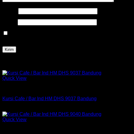
Nama
*
Email
*
Simpan nama, email, dan situs web saya pada peramban
ini untuk komentar saya berikutnya.
Produk Terkait
Quick View
Kursi Bar
Kursi Cafe / Bar Ind HM DHS 9037 Bandung
Rp
475,000
Quick View
Kursi Bar