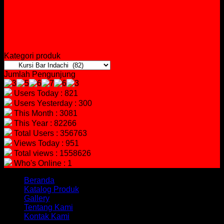
Kategori produk
Jumlah Pengunjung
Users Today : 821
Users Yesterday : 300
This Month : 3081
This Year : 82266
Total Users : 356763
Views Today : 951
Total views : 1558626
Who's Online : 1
Beranda
Katalog Produk
Gallery
Tentang Kami
Kontak Kami