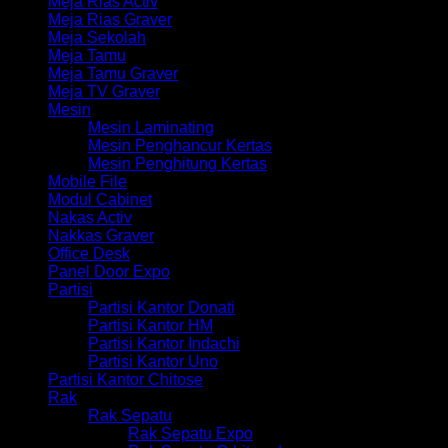
Meja Rias Activ
Meja Rias Graver
Meja Sekolah
Meja Tamu
Meja Tamu Graver
Meja TV Graver
Mesin
Mesin Laminating
Mesin Penghancur Kertas
Mesin Penghitung Kertas
Mobile File
Modul Cabinet
Nakas Activ
Nakkas Graver
Office Desk
Panel Door Expo
Partisi
Partisi Kantor Donati
Partisi Kantor HM
Partisi Kantor Indachi
Partisi Kantor Uno
Partisi Kantor Chitose
Rak
Rak Sepatu
Rak Sepatu Expo