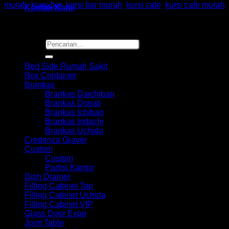
murah
,
kursi bar
,
kursi bar murah
,
kursi cafe
,
kursi cafe murah
Kontak Kami
Pencarian
Browse
untuk:
Bed Side Rumah Sakit
Box Container
Brankas
Brankas Daichiban
Brankas Donati
Brankas Ichiban
Brankas Indachi
Brankas Uchida
Credenza Graver
Custom
Custom
Partisi Kantor
Dish Drainer
Filling Cabinet Top
Filling Cabinet Uchida
Filling Cabinet VIP
Glass Door Expo
Joint Table