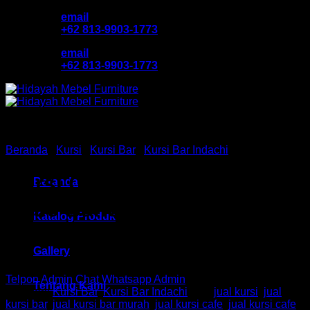
Skip
email
to
+62 813-9903-1773
content
email
+62 813-9903-1773
Beranda
/
Kursi
/
Kursi Bar
/
Kursi Bar Indachi
Kursi Cafe / Bar Ind HM
Beranda
Xidie Bandung
Katalog Produk
Gallery
Telpon Admin
Chat Whatsapp Admin
Tentang Kami
Kategori:
Kursi Bar
,
Kursi Bar Indachi
Tag:
jual kursi
,
jual
kursi bar
,
jual kursi bar murah
,
jual kursi cafe
,
jual kursi cafe