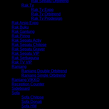
Rak Sepatu Orbitrend
Rak Tv
Rak Tv Expo
Rak Tv Orbitrend
Rak Tv Prodesign
Rak Arsip Expo
Rak Buku
Rak Gantung
Rak Piring
Rak Sepatu Activ
Rak Sepatu Chitose
Rak Sepatu Graver
Rak Sepatu VIP
Rak Serbaguna
Rak TV VIP
Ranjang
Ranjang Double Orbitrend
Ranjang Single Orbitrend
Ranjang VIKKO
Reception Counter
Sideboard
Sofa
Sofa Chitose
Sofa Donati
Sofa HM