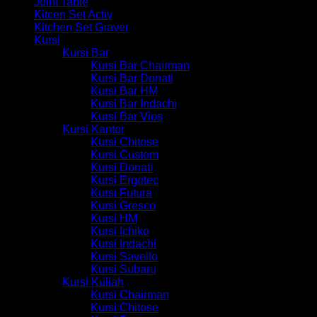
Joint Table
Kitcen Set Activ
Kitchen Set Graver
Kursi
Kursi Bar
Kursi Bar Chairman
Kursi Bar Donati
Kursi Bar HM
Kursi Bar Indachi
Kursi Bar Vios
Kursi Kantor
Kursi Chitose
Kursi Custom
Kursi Donati
Kursi Ergotec
Kursi Futura
Kursi Gresco
Kursi HM
Kursi Ichiko
Kursi Indachi
Kursi Savello
Kursi Subaru
Kursi Kuliah
Kursi Chairman
Kursi Chitose