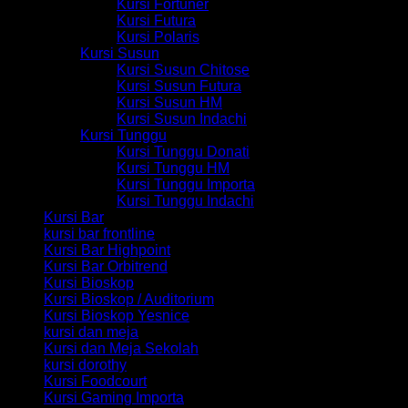
Kursi Fortuner
Kursi Futura
Kursi Polaris
Kursi Susun
Kursi Susun Chitose
Kursi Susun Futura
Kursi Susun HM
Kursi Susun Indachi
Kursi Tunggu
Kursi Tunggu Donati
Kursi Tunggu HM
Kursi Tunggu Importa
Kursi Tunggu Indachi
Kursi Bar
kursi bar frontline
Kursi Bar Highpoint
Kursi Bar Orbitrend
Kursi Bioskop
Kursi Bioskop / Auditorium
Kursi Bioskop Yesnice
kursi dan meja
Kursi dan Meja Sekolah
kursi dorothy
Kursi Foodcourt
Kursi Gaming Importa