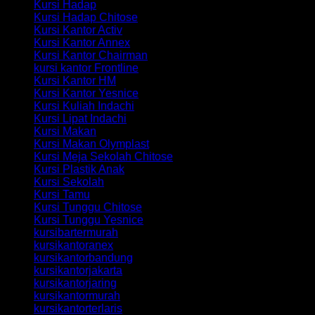
Kursi Hadap
Kursi Hadap Chitose
Kursi Kantor Activ
Kursi Kantor Annex
Kursi Kantor Chairman
kursi kantor Frontline
Kursi Kantor HM
Kursi Kantor Yesnice
Kursi Kuliah Indachi
Kursi Lipat Indachi
Kursi Makan
Kursi Makan Olymplast
Kursi Meja Sekolah Chitose
Kursi Plastik Anak
Kursi Sekolah
Kursi Tamu
Kursi Tunggu Chitose
Kursi Tunggu Yesnice
kursibartermurah
kursikantoranex
kursikantorbandung
kursikantorjakarta
kursikantorjaring
kursikantormurah
kursikantorterlaris