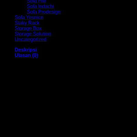
Sofa HM
Sofa Indachi
Sofa Prodesign
Sofa Yesnice
Staky Rack
Storage Box
Storage Solution
Uncategorized
Deskripsi
Ulasan (0)
Kursi Manager Hm 02 Delano
Dengan menggunakan bahan yang berkualitas sehingga
membuat kursi ini tampak kokoh dan kuat. Dengan Stainless
berbahan oscar dan menggunakan bahan yang berkualitas
dan memiliki desain yang elegan sehingga meja ini sangat
cocok anda gunakan di Kantor Maupun Rumah dan
sebagainya,
Kami menjual berbagai macam merk dan tipe Kursi Kantor,
Kursi Bar, Kursi Direktur, Kursi Kuliah, Kursi Lipat, Kursi
Manager, Kursi Staff, Kursi Susun, Kursi Tunggu, Meja
Kantor, Meja Direktur, Meja Komputer, Meja Meeting, Meja
Resepsionis, Meja Staff, Laci Meja, Meja Sofa, Meja Cafe,
Lemari Besi, Lemari Kantor, Lemari Pakaian, Rak Arsip Besi,