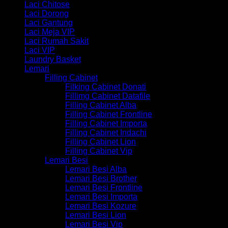
Laci Chitose
Laci Dorong
Laci Gantung
Laci Meja VIP
Laci Rumah Sakit
Laci VIP
Laundry Basket
Lemari
Filling Cabinet
Filking Cabinet Donati
Fillimg Cabinet Datafile
Filling Cabinet Alba
Filling Cabinet Frontline
Filling Cabinet Importa
Filling Cabinet Indachi
Filling Cabinet Lion
Filling Cabinet Vip
Lemari Besi
Lemari Besi Alba
Lemari Besi Brother
Lemari Besi Frontline
Lemari Besi Importa
Lemari Besi Kozure
Lemari Besi Lion
Lemari Besi Vip