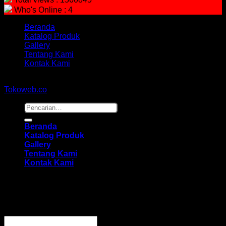
Who's Online : 4
Beranda
Katalog Produk
Gallery
Tentang Kami
Kontak Kami
Copyright 2026 ©
hidayahmebelfurniture.net
Designed By
Tokoweb.co
Pencarian
untuk:
Beranda
Katalog Produk
Gallery
Tentang Kami
Kontak Kami
Masuk
Wajib
Nama pengguna atau alamat email
*