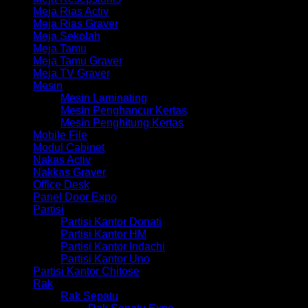
Meja Rias Activ
Meja Rias Graver
Meja Sekolah
Meja Tamu
Meja Tamu Graver
Meja TV Graver
Mesin
Mesin Laminating
Mesin Penghancur Kertas
Mesin Penghitung Kertas
Mobile File
Modul Cabinet
Nakas Activ
Nakkas Graver
Office Desk
Panel Door Expo
Partisi
Partisi Kantor Donati
Partisi Kantor HM
Partisi Kantor Indachi
Partisi Kantor Uno
Partisi Kantor Chitose
Rak
Rak Sepatu