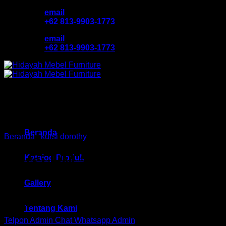
Skip
email
to
+62 813-9903-1773
content
email
+62 813-9903-1773
Beranda
Beranda
/
kursi dorothy
Kursi HM 2 Delano
Katalog Produk
Gallery
Rp
1,225,000
Tentang Kami
Telpon Admin
Chat Whatsapp Admin