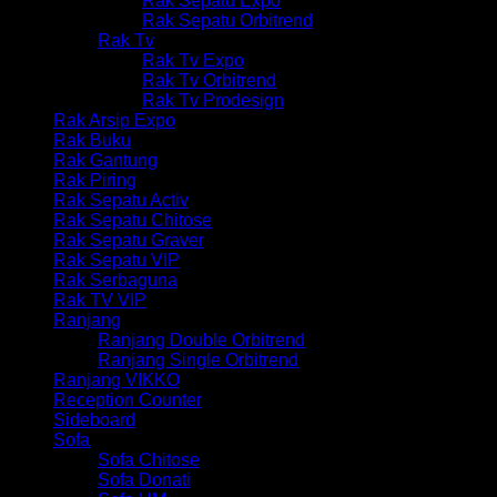
Rak Sepatu Expo
Rak Sepatu Orbitrend
Rak Tv
Rak Tv Expo
Rak Tv Orbitrend
Rak Tv Prodesign
Rak Arsip Expo
Rak Buku
Rak Gantung
Rak Piring
Rak Sepatu Activ
Rak Sepatu Chitose
Rak Sepatu Graver
Rak Sepatu VIP
Rak Serbaguna
Rak TV VIP
Ranjang
Ranjang Double Orbitrend
Ranjang Single Orbitrend
Ranjang VIKKO
Reception Counter
Sideboard
Sofa
Sofa Chitose
Sofa Donati