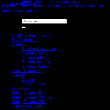
Kategori:
kursi dorothy
Tag:
kursikantordoroty
,
Kontak Kami
Kursikantormanager
,
kursikantormewah
,
kursikantormurah
,
kursimanagerterbaik
Pencarian
untuk:
Browse
Bed Side Rumah Sakit
Box Container
Brankas
Brankas Daichiban
Brankas Donati
Brankas Ichiban
Brankas Indachi
Brankas Uchida
Credenza Graver
Custom
Custom
Partisi Kantor
Dish Drainer
Filling Cabinet Top
Filling Cabinet Uchida
Filling Cabinet VIP
Glass Door Expo