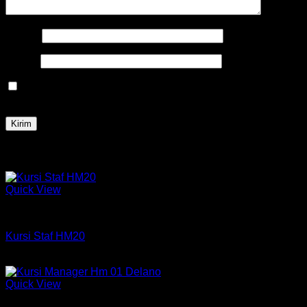
Nama
*
Email
*
Simpan nama, email, dan situs web saya pada peramban
ini untuk komentar saya berikutnya.
Produk Terkait
Quick View
Kursi HM
Kursi Staf HM20
Rp
550,000
Quick View