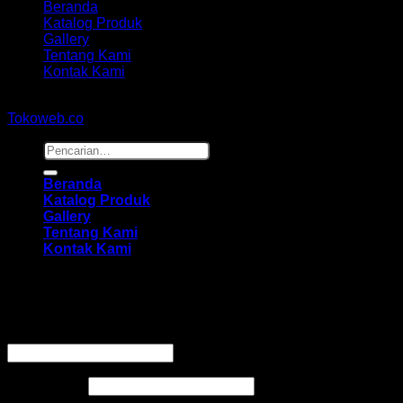
Beranda
Katalog Produk
Gallery
Tentang Kami
Kontak Kami
Copyright 2026 ©
hidayahmebelfurniture.net
Designed By
Tokoweb.co
Pencarian
untuk:
Beranda
Katalog Produk
Gallery
Tentang Kami
Kontak Kami
Masuk
Wajib
Nama pengguna atau alamat email
*
Wajib
Kata sandi
*