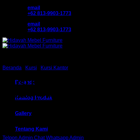
Skip
email
to
+62 813-9903-1773
content
email
+62 813-9903-1773
Beranda
/
Kursi
/
Kursi Kantor
Kursi Kantor Direktur
Beranda
Indachi HM D – 821 CR
Katalog Produk
Bandung
Gallery
Tentang Kami
Telpon Admin
Chat Whatsapp Admin