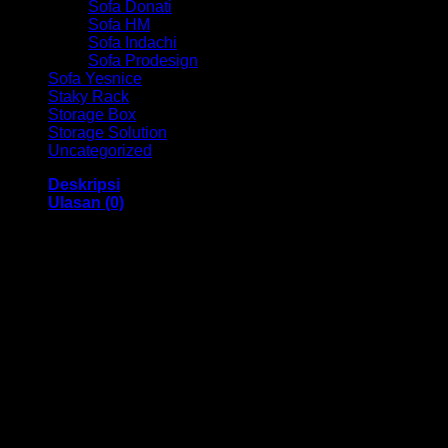
Sofa Donati
Sofa HM
Sofa Indachi
Sofa Prodesign
Sofa Yesnice
Staky Rack
Storage Box
Storage Solution
Uncategorized
Deskripsi
Ulasan (0)
Kursi Kantor Direktur Indachi HM D – 821 CR Bandung
Dengan menggunakan bahan yang berkualitas sehingga
membuat Kursi Kantor ini tampak kokoh dan kuat. Dengan
memiliki ukuran 50 x 48 x 111-121 cm Dan menggunakan
bahan yang berkualitas dan memiliki desain yang elegan
sehingga kursi ini sangat cocok anda gunakan di dalam
ruangan kantor anda.
Kami menjual berbagai macam merk dan tipe Kursi Kantor,
Kursi Bar, Kursi Direktur, Kursi Kuliah, Kursi Lipat, Kursi
Manager, Kursi Staff, Kursi Susun, Kursi Tunggu, Meja
Kantor, Meja Direktur, Meja Komputer, Meja Meeting, Meja