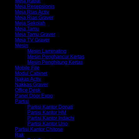
Meja Rapat
Meja Resepsionis
Meja Rias Activ
Meja Rias Graver
Meja Sekolah
Meja Tamu
Meja Tamu Graver
Meja TV Graver
Mesin
Mesin Laminating
Mesin Penghancur Kertas
Mesin Penghitung Kertas
Mobile File
Modul Cabinet
Nakas Activ
Nakkas Graver
Office Desk
Panel Door Expo
Partisi
Partisi Kantor Donati
Partisi Kantor HM
Partisi Kantor Indachi
Partisi Kantor Uno
Partisi Kantor Chitose
Rak