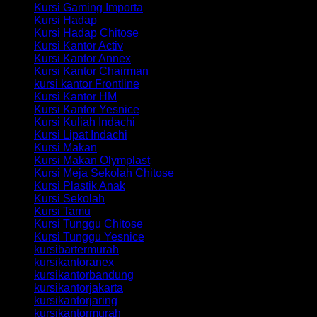
Kursi Gaming Importa
Kursi Hadap
Kursi Hadap Chitose
Kursi Kantor Activ
Kursi Kantor Annex
Kursi Kantor Chairman
kursi kantor Frontline
Kursi Kantor HM
Kursi Kantor Yesnice
Kursi Kuliah Indachi
Kursi Lipat Indachi
Kursi Makan
Kursi Makan Olymplast
Kursi Meja Sekolah Chitose
Kursi Plastik Anak
Kursi Sekolah
Kursi Tamu
Kursi Tunggu Chitose
Kursi Tunggu Yesnice
kursibartermurah
kursikantoranex
kursikantorbandung
kursikantorjakarta
kursikantorjaring
kursikantormurah