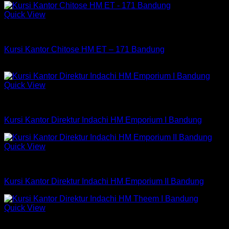
aslinya
saat
adalah:
ini
Quick View
Rp875,000.
adalah:
Kursi Chitose
Rp475,000.
Kursi Kantor Chitose HM ET – 171 Bandung
Rp
2,235,000
Quick View
Kursi Indachi
Kursi Kantor Direktur Indachi HM Emporium I Bandung
Quick View
Kursi Indachi
Kursi Kantor Direktur Indachi HM Emporium II Bandung
Quick View
Kursi Indachi