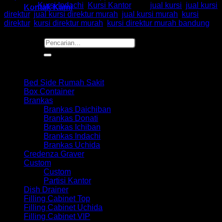
Kategori:
Kursi Indachi
,
Kursi Kantor
Tag:
jual kursi
,
jual kursi
Kontak Kami
direktur
,
jual kursi direktur murah
,
jual kursi murah
,
kursi
direktur
,
kursi direktur murah
,
kursi direktur murah bandung
Pencarian
untuk:
Browse
Bed Side Rumah Sakit
Box Container
Brankas
Brankas Daichiban
Brankas Donati
Brankas Ichiban
Brankas Indachi
Brankas Uchida
Credenza Graver
Custom
Custom
Partisi Kantor
Dish Drainer
Filling Cabinet Top
Filling Cabinet Uchida
Filling Cabinet VIP