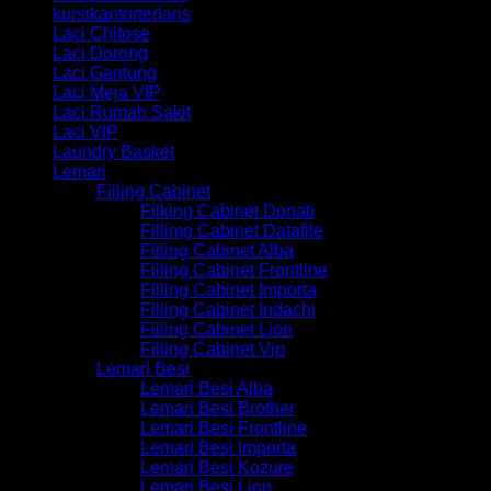
kursikantorterlaris
Laci Chitose
Laci Dorong
Laci Gantung
Laci Meja VIP
Laci Rumah Sakit
Laci VIP
Laundry Basket
Lemari
Filling Cabinet
Filking Cabinet Donati
Fillimg Cabinet Datafile
Filling Cabinet Alba
Filling Cabinet Frontline
Filling Cabinet Importa
Filling Cabinet Indachi
Filling Cabinet Lion
Filling Cabinet Vip
Lemari Besi
Lemari Besi Alba
Lemari Besi Brother
Lemari Besi Frontline
Lemari Besi Importa
Lemari Besi Kozure
Lemari Besi Lion