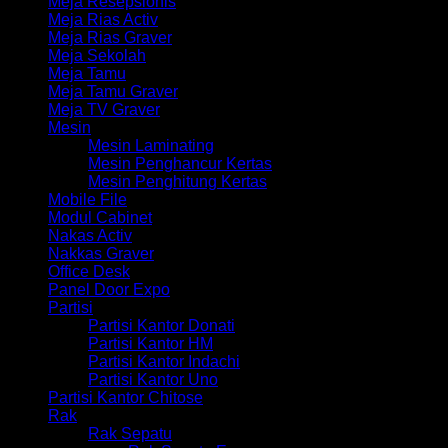
Meja Resepsionis
Meja Rias Activ
Meja Rias Graver
Meja Sekolah
Meja Tamu
Meja Tamu Graver
Meja TV Graver
Mesin
Mesin Laminating
Mesin Penghancur Kertas
Mesin Penghitung Kertas
Mobile File
Modul Cabinet
Nakas Activ
Nakkas Graver
Office Desk
Panel Door Expo
Partisi
Partisi Kantor Donati
Partisi Kantor HM
Partisi Kantor Indachi
Partisi Kantor Uno
Partisi Kantor Chitose
Rak
Rak Sepatu