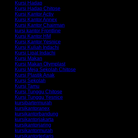
Kursi Hadap
Kursi Hadap Chitose
Kursi Kantor Activ
Kursi Kantor Annex
Kursi Kantor Chairman
kursi kantor Frontline
Kursi Kantor HM
Kursi Kantor Yesnice
Kursi Kuliah Indachi
Kursi Lipat Indachi
Kursi Makan
Kursi Makan Olymplast
Kursi Meja Sekolah Chitose
Kursi Plastik Anak
Kursi Sekolah
Kursi Tamu
Kursi Tunggu Chitose
Kursi Tunggu Yesnice
kursibartermurah
kursikantoranex
kursikantorbandung
kursikantorjakarta
kursikantorjaring
kursikantormurah
kursikantorterlaris