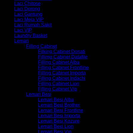
Laci Chitose
Laci Dorong
Laci Gantung
Laci Meja VIP
Laci Rumah Sakit
Laci VIP
Laundry Basket
Lemari
Filling Cabinet
Filking Cabinet Donati
Fillimg Cabinet Datafile
Filling Cabinet Alba
Filling Cabinet Frontline
Filling Cabinet Importa
Filling Cabinet Indachi
Filling Cabinet Lion
Filling Cabinet Vip
Lemari Besi
Lemari Besi Alba
Lemari Besi Brother
Lemari Besi Frontline
Lemari Besi Importa
Lemari Besi Kozure
Lemari Besi Lion
Lemari Besi Vip