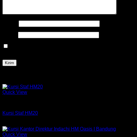
Nama
*
Email
*
Simpan nama, email, dan situs web saya pada peramban
ini untuk komentar saya berikutnya.
Produk Terkait
Quick View
Kursi HM
Kursi Staf HM20
Rp
550,000
Quick View