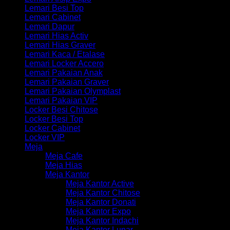
Lemari Besi Top
Lemari Cabinet
Lemari Dapur
Lemari Hias Activ
Lemari Hias Graver
Lemari Kaca / Etalase
Lemari Locker Accero
Lemari Pakaian Anak
Lemari Pakaian Graver
Lemari Pakaian Olymplast
Lemari Pakaian VIP
Locker Besi Chitose
Locker Besi Top
Locker Cabinet
Locker VIP
Meja
Meja Cafe
Meja Hias
Meja Kantor
Meja Kantor Active
Meja Kantor Chitose
Meja Kantor Donati
Meja Kantor Expo
Meja Kantor Indachi
Meja Kantor Lunar