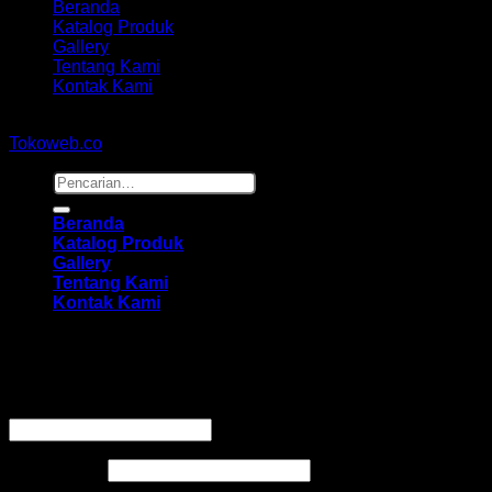
Beranda
Katalog Produk
Gallery
Tentang Kami
Kontak Kami
Copyright 2026 ©
hidayahmebelfurniture.net
Designed By
Tokoweb.co
Pencarian
untuk:
Beranda
Katalog Produk
Gallery
Tentang Kami
Kontak Kami
Masuk
Wajib
Nama pengguna atau alamat email
*
Wajib
Kata sandi
*