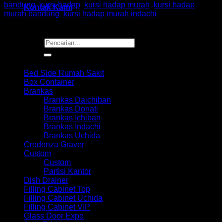
bandung
,
kursi hadap
,
kursi hadap murah
,
kursi hadap
Kontak Kami
murah bandung
,
kursi hadap murah indachi
Pencarian
untuk:
Browse
Bed Side Rumah Sakit
Box Container
Brankas
Brankas Daichiban
Brankas Donati
Brankas Ichiban
Brankas Indachi
Brankas Uchida
Credenza Graver
Custom
Custom
Partisi Kantor
Dish Drainer
Filling Cabinet Top
Filling Cabinet Uchida
Filling Cabinet VIP
Glass Door Expo