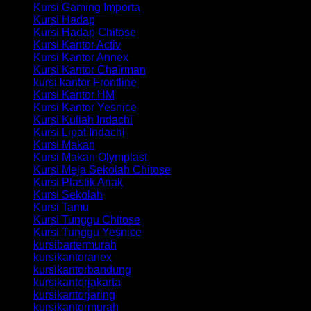
Kursi Gaming Importa
Kursi Hadap
Kursi Hadap Chitose
Kursi Kantor Activ
Kursi Kantor Annex
Kursi Kantor Chairman
kursi kantor Frontline
Kursi Kantor HM
Kursi Kantor Yesnice
Kursi Kuliah Indachi
Kursi Lipat Indachi
Kursi Makan
Kursi Makan Olymplast
Kursi Meja Sekolah Chitose
Kursi Plastik Anak
Kursi Sekolah
Kursi Tamu
Kursi Tunggu Chitose
Kursi Tunggu Yesnice
kursibartermurah
kursikantoranex
kursikantorbandung
kursikantorjakarta
kursikantorjaring
kursikantormurah