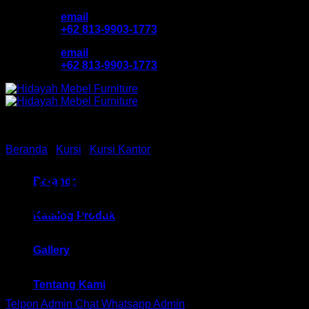
Skip
email
to
+62 813-9903-1773
content
email
+62 813-9903-1773
Beranda
/
Kursi
/
Kursi Kantor
Kursi Kantor Direktur
Beranda
Indachi HM Cyan Net I AL
Katalog Produk
Bandung
Gallery
Tentang Kami
Telpon Admin
Chat Whatsapp Admin