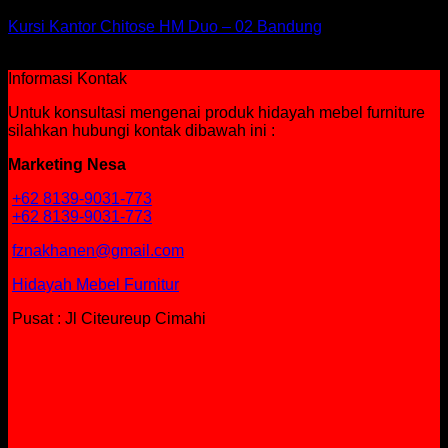
Kursi Kantor Chitose HM Duo – 02 Bandung
Rp
782,750
Informasi Kontak
Untuk konsultasi mengenai produk hidayah mebel furniture
silahkan hubungi kontak dibawah ini :
Marketing Nesa
+62 8139-9031-773
+62 8139-9031-773
fznakhanen@gmail.com
Hidayah Mebel Furnitur
Pusat : Jl Citeureup Cimahi