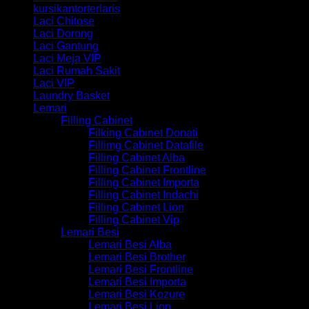
kursikantorterlaris
Laci Chitose
Laci Dorong
Laci Gantung
Laci Meja VIP
Laci Rumah Sakit
Laci VIP
Laundry Basket
Lemari
Filling Cabinet
Filking Cabinet Donati
Fillimg Cabinet Datafile
Filling Cabinet Alba
Filling Cabinet Frontline
Filling Cabinet Importa
Filling Cabinet Indachi
Filling Cabinet Lion
Filling Cabinet Vip
Lemari Besi
Lemari Besi Alba
Lemari Besi Brother
Lemari Besi Frontline
Lemari Besi Importa
Lemari Besi Kozure
Lemari Besi Lion