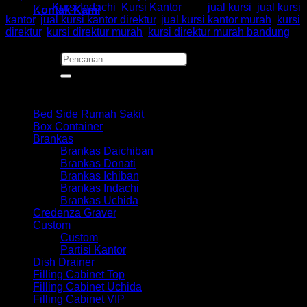
Kategori:
Kursi Indachi
,
Kursi Kantor
Tag:
jual kursi
,
jual kursi
Kontak Kami
kantor
,
jual kursi kantor direktur
,
jual kursi kantor murah
,
kursi
direktur
,
kursi direktur murah
,
kursi direktur murah bandung
Pencarian
untuk:
Browse
Bed Side Rumah Sakit
Box Container
Brankas
Brankas Daichiban
Brankas Donati
Brankas Ichiban
Brankas Indachi
Brankas Uchida
Credenza Graver
Custom
Custom
Partisi Kantor
Dish Drainer
Filling Cabinet Top
Filling Cabinet Uchida
Filling Cabinet VIP