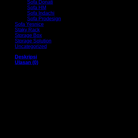
Sofa Donati
Sofa HM
Sofa Indachi
Sofa Prodesign
Sofa Yesnice
Staky Rack
Storage Box
Storage Solution
Uncategorized
Deskripsi
Ulasan (0)
Kursi Kantor Direktur Indachi HM Cyan Net I AL
Bandung
Dengan menggunakan bahan yang berkualitas sehingga
membuat Kursi Kantor ini tampak kokoh dan kuat. Dengan
memiliki ukuran 56 x 52 x 110-118 cm Dan menggunakan
bahan yang berkualitas dan memiliki desain yang elegan
sehingga kursi ini sangat cocok anda gunakan di dalam
ruangan kantor anda.
Kami menjual berbagai macam merk dan tipe Kursi Kantor,
Kursi Bar, Kursi Direktur, Kursi Kuliah, Kursi Lipat, Kursi
Manager, Kursi Staff, Kursi Susun, Kursi Tunggu, Meja