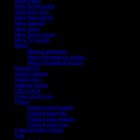
Meja Rapat
Meja Resepsionis
Meja Rias Activ
Meja Rias Graver
Meja Sekolah
Meja Tamu
Meja Tamu Graver
Meja TV Graver
Mesin
Mesin Laminating
Mesin Penghancur Kertas
Mesin Penghitung Kertas
Mobile File
Modul Cabinet
Nakas Activ
Nakkas Graver
Office Desk
Panel Door Expo
Partisi
Partisi Kantor Donati
Partisi Kantor HM
Partisi Kantor Indachi
Partisi Kantor Uno
Partisi Kantor Chitose
Rak