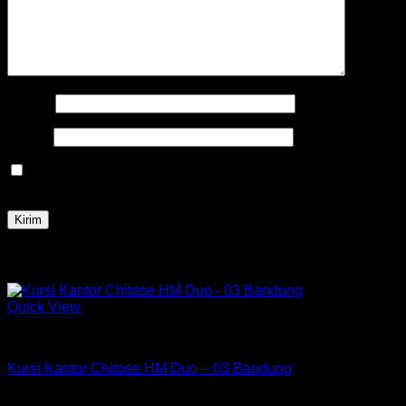
Nama
*
Email
*
Simpan nama, email, dan situs web saya pada peramban
ini untuk komentar saya berikutnya.
Produk Terkait
Quick View
Kursi Chitose
Kursi Kantor Chitose HM Duo – 03 Bandung
Rp
579,750