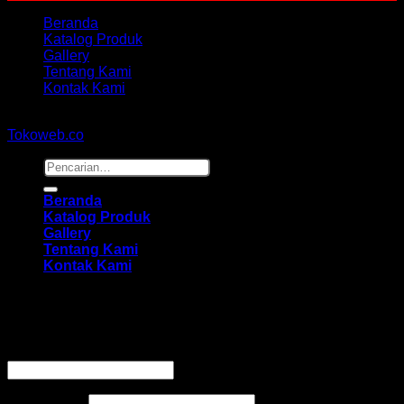
Beranda
Katalog Produk
Gallery
Tentang Kami
Kontak Kami
Copyright 2026 ©
hidayahmebelfurniture.net
Designed By
Tokoweb.co
Pencarian
untuk:
Beranda
Katalog Produk
Gallery
Tentang Kami
Kontak Kami
Masuk
Wajib
Nama pengguna atau alamat email
*
Wajib
Kata sandi
*