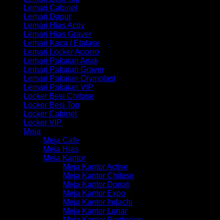
Lemari Cabinet
Lemari Dapur
Lemari Hias Activ
Lemari Hias Graver
Lemari Kaca / Etalase
Lemari Locker Accero
Lemari Pakaian Anak
Lemari Pakaian Graver
Lemari Pakaian Olymplast
Lemari Pakaian VIP
Locker Besi Chitose
Locker Besi Top
Locker Cabinet
Locker VIP
Meja
Meja Cafe
Meja Hias
Meja Kantor
Meja Kantor Active
Meja Kantor Chitose
Meja Kantor Donati
Meja Kantor Expo
Meja Kantor Indachi
Meja Kantor Lunar
Meja Kantor Prodesign