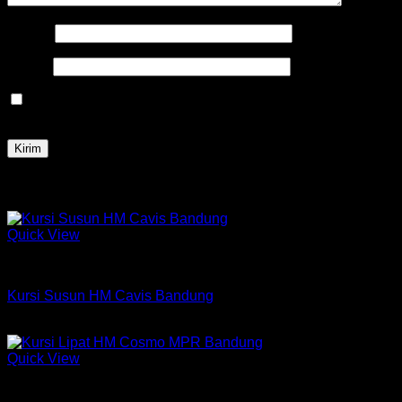
Nama
*
Email
*
Simpan nama, email, dan situs web saya pada peramban
ini untuk komentar saya berikutnya.
Produk Terkait
Quick View
Kursi Susun Chitose
Kursi Susun HM Cavis Bandung
Rp
500,250
Quick View
Kursi Chitose