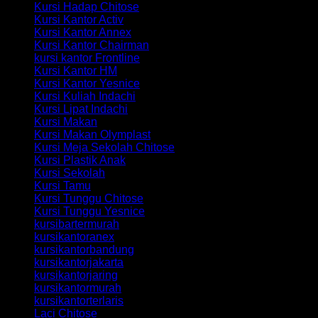
Kursi Hadap Chitose
Kursi Kantor Activ
Kursi Kantor Annex
Kursi Kantor Chairman
kursi kantor Frontline
Kursi Kantor HM
Kursi Kantor Yesnice
Kursi Kuliah Indachi
Kursi Lipat Indachi
Kursi Makan
Kursi Makan Olymplast
Kursi Meja Sekolah Chitose
Kursi Plastik Anak
Kursi Sekolah
Kursi Tamu
Kursi Tunggu Chitose
Kursi Tunggu Yesnice
kursibartermurah
kursikantoranex
kursikantorbandung
kursikantorjakarta
kursikantorjaring
kursikantormurah
kursikantorterlaris
Laci Chitose