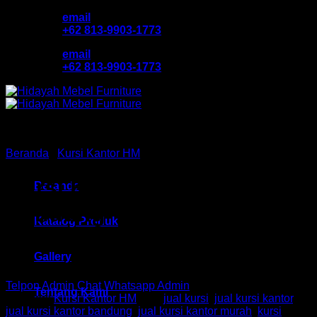
Skip
email
to
+62 813-9903-1773
content
email
+62 813-9903-1773
Beranda
/
Kursi Kantor HM
Kursi Kantor HM – 083
Beranda
Bandung
Katalog Produk
Gallery
Telpon Admin
Chat Whatsapp Admin
Tentang Kami
Kategori:
Kursi Kantor HM
Tag:
jual kursi
,
jual kursi kantor
,
jual kursi kantor bandung
,
jual kursi kantor murah
,
kursi