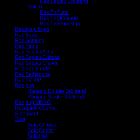
Rak Sepatu Orbitrend
Rak Tv
Rak Tv Expo
Rak Tv Orbitrend
Rak Tv Prodesign
Rak Arsip Expo
Rak Buku
Rak Gantung
Rak Piring
Rak Sepatu Activ
Rak Sepatu Chitose
Rak Sepatu Graver
Rak Sepatu VIP
Rak Serbaguna
Rak TV VIP
Ranjang
Ranjang Double Orbitrend
Ranjang Single Orbitrend
Ranjang VIKKO
Reception Counter
Sideboard
Sofa
Sofa Chitose
Sofa Donati
Sofa HM