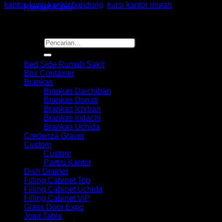
kantor
,
kursi kantor bandung
,
kursi kantor murah
Kontak Kami
Pencarian
Browse
untuk:
Bed Side Rumah Sakit
Box Container
Brankas
Brankas Daichiban
Brankas Donati
Brankas Ichiban
Brankas Indachi
Brankas Uchida
Credenza Graver
Custom
Custom
Partisi Kantor
Dish Drainer
Filling Cabinet Top
Filling Cabinet Uchida
Filling Cabinet VIP
Glass Door Expo
Joint Table