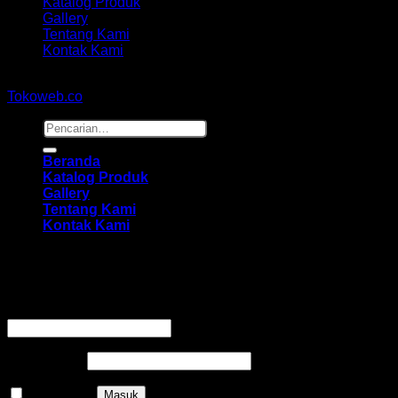
Katalog Produk
Gallery
Tentang Kami
Kontak Kami
Copyright 2026 ©
hidayahmebelfurniture.net
Designed By
Tokoweb.co
Pencarian
untuk:
Beranda
Katalog Produk
Gallery
Tentang Kami
Kontak Kami
Masuk
Wajib
Nama pengguna atau alamat email
*
Wajib
Kata sandi
*
Ingat saya
Masuk