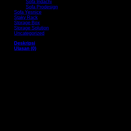
Sofa Indachi
Sofa Prodesign
Sofa Yesnice
Staky Rack
Storage Box
Storage Solution
Uncategorized
Deskripsi
Ulasan (0)
Kursi Kantor HM – 083 Bandung
Dengan menggunakan bahan yang berkualitas sehingga
membuat Kursi Kantor ini tampak kokoh dan kuat. Dengan
memiliki ukuran 520 x 480 x 1000-1060 mm Dan
menggunakan bahan yang berkualitas dan memiliki desain
yang elegan sehingga kursi ini sangat cocok anda gunakan
di dalam ruangan kantor anda.
Kami menjual berbagai macam merk dan tipe Kursi Kantor,
Kursi Bar, Kursi Direktur, Kursi Kuliah, Kursi Lipat, Kursi
Manager, Kursi Staff, Kursi Susun, Kursi Tunggu, Meja
Kantor, Meja Direktur, Meja Komputer, Meja Meeting, Meja
Resepsionis, Meja Staff, Laci Meja, Meja Sofa, Meja Cafe,
Lemari Besi, Lemari Kantor, Lemari Pakaian, Rak Arsip Besi,