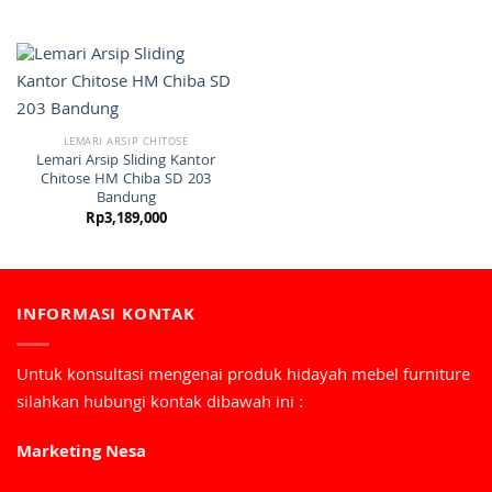
LEMARI ARSIP CHITOSE
Lemari Arsip Sliding Kantor
Chitose HM Chiba SD 203
Bandung
Rp
3,189,000
INFORMASI KONTAK
Untuk konsultasi mengenai produk hidayah mebel furniture
silahkan hubungi kontak dibawah ini :
Marketing Nesa