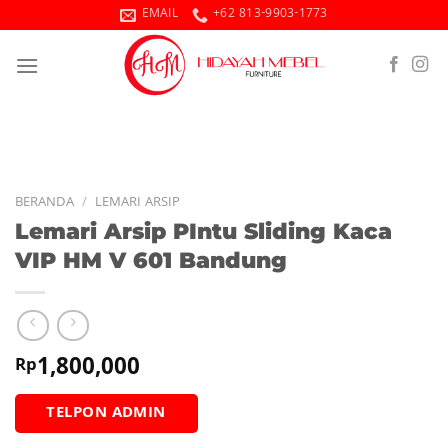
Skip
EMAIL
+62 813-9903-1773
to
content
BERANDA
/
LEMARI ARSIP
Lemari Arsip PIntu Sliding Kaca
VIP HM V 601 Bandung
1,800,000
Rp
TELPON ADMIN