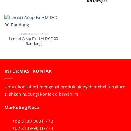
Rp
3,189,000
LEMARI ARSIP EXPO
Lemari Arsip Ex HM DCC 00
Bandung
INFORMASI KONTAK
Untuk konsultasi mengenai produk hidayah mebel furniture
silahkan hubungi kontak dibawah ini :
Marketing Nesa
+62 8139-9031-773
+62 8139-9031-773