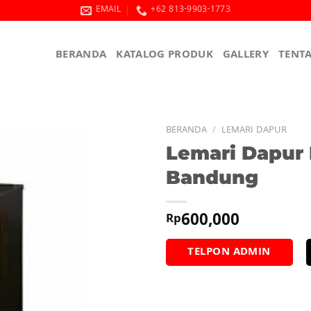
EMAIL
+62 813-9903-1773
BERANDA
KATALOG PRODUK
GALLERY
TENT
BERANDA
/
LEMARI DAPUR
Lemari Dapur
Bandung
600,000
Rp
TELPON ADMIN