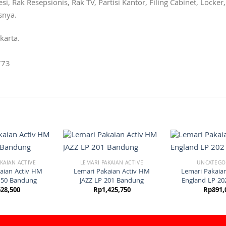
si, Rak Resepsionis, Rak TV, Partisi Kantor, Filing Cabinet, Locke
snya.
karta.
773
KAIAN ACTIVE
LEMARI PAKAIAN ACTIVE
UNCATEGO
aian Activ HM
Lemari Pakaian Activ HM
Lemari Pakaia
150 Bandung
JAZZ LP 201 Bandung
England LP 2
628,500
Rp
1,425,750
Rp
891,