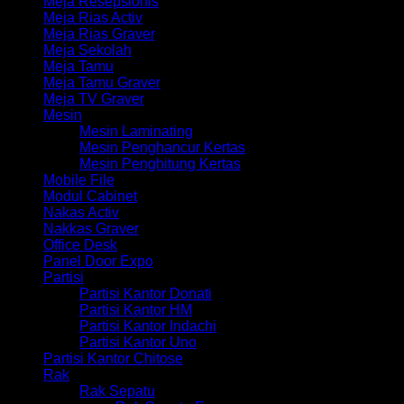
Meja Resepsionis
Meja Rias Activ
Meja Rias Graver
Meja Sekolah
Meja Tamu
Meja Tamu Graver
Meja TV Graver
Mesin
Mesin Laminating
Mesin Penghancur Kertas
Mesin Penghitung Kertas
Mobile File
Modul Cabinet
Nakas Activ
Nakkas Graver
Office Desk
Panel Door Expo
Partisi
Partisi Kantor Donati
Partisi Kantor HM
Partisi Kantor Indachi
Partisi Kantor Uno
Partisi Kantor Chitose
Rak
Rak Sepatu