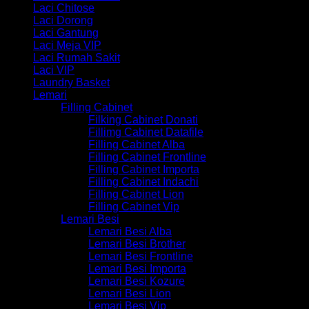
Laci Chitose
Laci Dorong
Laci Gantung
Laci Meja VIP
Laci Rumah Sakit
Laci VIP
Laundry Basket
Lemari
Filling Cabinet
Filking Cabinet Donati
Fillimg Cabinet Datafile
Filling Cabinet Alba
Filling Cabinet Frontline
Filling Cabinet Importa
Filling Cabinet Indachi
Filling Cabinet Lion
Filling Cabinet Vip
Lemari Besi
Lemari Besi Alba
Lemari Besi Brother
Lemari Besi Frontline
Lemari Besi Importa
Lemari Besi Kozure
Lemari Besi Lion
Lemari Besi Vip