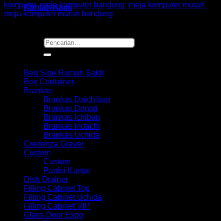
komputer
,
meja komputer bandung
,
meja komputer murah
,
Kontak Kami
meja komputer murah bandung
Pencarian
untuk:
Browse
Bed Side Rumah Sakit
Box Container
Brankas
Brankas Daichiban
Brankas Donati
Brankas Ichiban
Brankas Indachi
Brankas Uchida
Credenza Graver
Custom
Custom
Partisi Kantor
Dish Drainer
Filling Cabinet Top
Filling Cabinet Uchida
Filling Cabinet VIP
Glass Door Expo