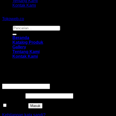
Tentang Kami
Kontak Kami
Copyright 2026 ©
hidayahmebelfurniture.net
Designed By
Tokoweb.co
Pencarian
untuk:
Beranda
Katalog Produk
Gallery
Tentang Kami
Kontak Kami
Masuk
Wajib
Nama pengguna atau alamat email
*
Wajib
Kata sandi
*
Ingat saya
Masuk
Kehilangan kata sandi?