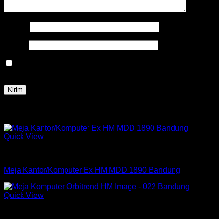
Nama
*
Email
*
Simpan nama, email, dan situs web saya pada peramban
ini untuk komentar saya berikutnya.
Produk Terkait
Quick View
Meja Kantor Expo
Meja Kantor/Komputer Ex HM MDD 1890 Bandung
Quick View
Meja Komputer Orbitrend