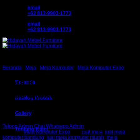
Skip
email
to
+62 813-9903-1773
content
email
+62 813-9903-1773
Beranda
/
Meja
/
Meja Komputer
/
Meja Komputer Expo
Meja Komputer Ex HM MCM
Beranda
8060 Bandung
Katalog Produk
Gallery
Telpon Admin
Chat Whatsapp Admin
Tentang Kami
Kategori:
Meja Komputer Expo
Tag:
jual meja
,
jual meja
komputer bandung
,
jual meja komputer murah
,
meja