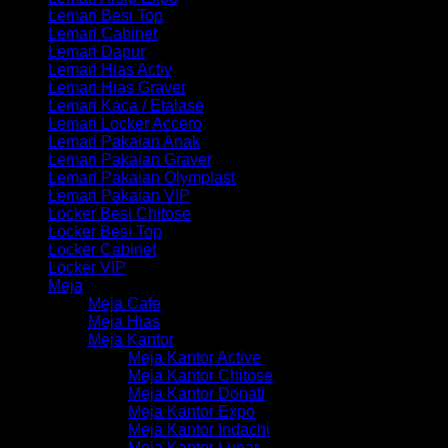
Lemari Besi Top
Lemari Cabinet
Lemari Dapur
Lemari Hias Activ
Lemari Hias Graver
Lemari Kaca / Etalase
Lemari Locker Accero
Lemari Pakaian Anak
Lemari Pakaian Graver
Lemari Pakaian Olymplast
Lemari Pakaian VIP
Locker Besi Chitose
Locker Besi Top
Locker Cabinet
Locker VIP
Meja
Meja Cafe
Meja Hias
Meja Kantor
Meja Kantor Active
Meja Kantor Chitose
Meja Kantor Donati
Meja Kantor Expo
Meja Kantor Indachi
Meja Kantor Lunar