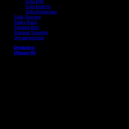
Sofa HM
Sofa Indachi
Sofa Prodesign
Sofa Yesnice
Staky Rack
Storage Box
Storage Solution
Uncategorized
Deskripsi
Ulasan (0)
Meja Komputer Expo HM MCM 8060 Bandung
Dengan menggunakan bahan yang berkualitas sehingga
membuat Meja Komputer ini tampak kokoh dan kuat. Dengan
memiliki ukuran 80 x 60 x 75 dan mempunyai warna Beech,
Mahogany juga menggunakan bahan yang berkualitas dan
memiliki desain yang elegan sehingga Meja Komputer ini
sangat cocok digunakan didalam ruangan kantor anda.
Kami menjual berbagai macam merk dan tipe Kursi Kantor,
Kursi Bar, Kursi Direktur, Kursi Kuliah, Kursi Lipat, Kursi
Manager, Kursi Staff, Kursi Susun, Kursi Tunggu, Meja
Kantor, Meja Direktur, Meja Komputer, Meja Meeting, Meja
Resepsionis, Meja Staff, Laci Meja, Meja Sofa, Meja Cafe,