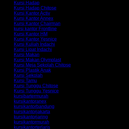
Kursi Hadap
Kursi Hadap Chitose
Kursi Kantor Activ
Kursi Kantor Annex
Kursi Kantor Chairman
kursi kantor Frontline
Kursi Kantor HM
Kursi Kantor Yesnice
Kursi Kuliah Indachi
Kursi Lipat Indachi
Kursi Makan
Kursi Makan Olymplast
Kursi Meja Sekolah Chitose
Kursi Plastik Anak
Kursi Sekolah
Kursi Tamu
Kursi Tunggu Chitose
Kursi Tunggu Yesnice
kursibartermurah
kursikantoranex
kursikantorbandung
kursikantorjakarta
kursikantorjaring
kursikantormurah
kursikantorterlaris