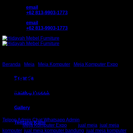
Skip
email
to
+62 813-9903-1773
content
email
+62 813-9903-1773
Beranda
/
Meja
/
Meja Komputer
/
Meja Komputer Expo
Meja Komputer Ex HM MTC
Beranda
8060 Bandung
Katalog Produk
Gallery
Telpon Admin
Chat Whatsapp Admin
Tentang Kami
Kategori:
Meja Komputer Expo
Tag:
jual meja
,
jual meja
komputer
,
jual meja komputer bandung
,
jual meja komputer