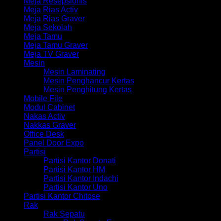
Meja Resepsionis
Meja Rias Activ
Meja Rias Graver
Meja Sekolah
Meja Tamu
Meja Tamu Graver
Meja TV Graver
Mesin
Mesin Laminating
Mesin Penghancur Kertas
Mesin Penghitung Kertas
Mobile File
Modul Cabinet
Nakas Activ
Nakkas Graver
Office Desk
Panel Door Expo
Partisi
Partisi Kantor Donati
Partisi Kantor HM
Partisi Kantor Indachi
Partisi Kantor Uno
Partisi Kantor Chitose
Rak
Rak Sepatu