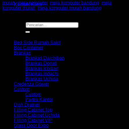
murah
,
meja komputer
,
meja komputer bandung
,
meja
Kontak Kami
komputer murah
,
meja komputer murah bandung
Pencarian
untuk:
Browse
Bed Side Rumah Sakit
Box Container
Brankas
Brankas Daichiban
Brankas Donati
Brankas Ichiban
Brankas Indachi
Brankas Uchida
Credenza Graver
Custom
Custom
Partisi Kantor
Dish Drainer
Filling Cabinet Top
Filling Cabinet Uchida
Filling Cabinet VIP
Glass Door Expo