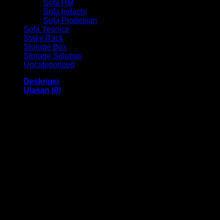
Sofa HM
Sofa Indachi
Sofa Prodesign
Sofa Yesnice
Staky Rack
Storage Box
Storage Solution
Uncategorized
Deskripsi
Ulasan (0)
Meja Komputer Ex HM MTC 8060 Bandung
Dengan menggunakan bahan yang berkualitas sehingga
membuat Meja Komputer ini tampak kokoh dan kuat. Dengan
memiliki ukuran 80 x 60 x 75 dan mempunyai warna Beech,
Mahogany juga menggunakan bahan yang berkualitas dan
memiliki desain yang elegan sehingga Meja Komputer ini
sangat cocok digunakan didalam ruangan kantor anda.
Kami menjual berbagai macam merk dan tipe Kursi Kantor,
Kursi Bar, Kursi Direktur, Kursi Kuliah, Kursi Lipat, Kursi
Manager, Kursi Staff, Kursi Susun, Kursi Tunggu, Meja
Kantor, Meja Direktur, Meja Komputer, Meja Meeting, Meja
Resepsionis, Meja Staff, Laci Meja, Meja Sofa, Meja Cafe,