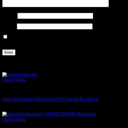
Nama
*
Email
*
Simpan nama, email, dan situs web saya pada peramban
ini untuk komentar saya berikutnya.
Produk Terkait
Quick View
Meja Komputer Orbitrend
Meja Komputer Orbitrend HM I-Candy Bandung
Rp
246,560
Quick View