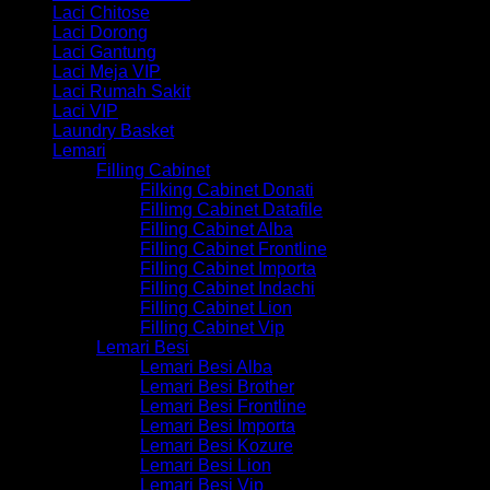
Laci Chitose
Laci Dorong
Laci Gantung
Laci Meja VIP
Laci Rumah Sakit
Laci VIP
Laundry Basket
Lemari
Filling Cabinet
Filking Cabinet Donati
Fillimg Cabinet Datafile
Filling Cabinet Alba
Filling Cabinet Frontline
Filling Cabinet Importa
Filling Cabinet Indachi
Filling Cabinet Lion
Filling Cabinet Vip
Lemari Besi
Lemari Besi Alba
Lemari Besi Brother
Lemari Besi Frontline
Lemari Besi Importa
Lemari Besi Kozure
Lemari Besi Lion
Lemari Besi Vip