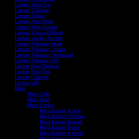
Lemari Besi Top
Lemari Cabinet
Lemari Dapur
Lemari Hias Activ
Lemari Hias Graver
Lemari Kaca / Etalase
Lemari Locker Accero
Lemari Pakaian Anak
Lemari Pakaian Graver
Lemari Pakaian Olymplast
Lemari Pakaian VIP
Locker Besi Chitose
Locker Besi Top
Locker Cabinet
Locker VIP
Meja
Meja Cafe
Meja Hias
Meja Kantor
Meja Kantor Active
Meja Kantor Chitose
Meja Kantor Donati
Meja Kantor Expo
Meja Kantor Indachi
Meja Kantor Lunar