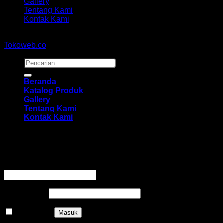
Gallery
Tentang Kami
Kontak Kami
Copyright 2026 ©
hidayahmebelfurniture.net
Designed By
Tokoweb.co
Pencarian
untuk:
Beranda
Katalog Produk
Gallery
Tentang Kami
Kontak Kami
Masuk
Wajib
Nama pengguna atau alamat email
*
Wajib
Kata sandi
*
Ingat saya
Masuk