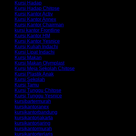
Kursi Hadap
Kursi Hadap Chitose
Kursi Kantor Activ
Kursi Kantor Annex
Kursi Kantor Chairman
kursi kantor Frontline
Kursi Kantor HM
Kursi Kantor Yesnice
Kursi Kuliah Indachi
Kursi Lipat Indachi
Kursi Makan
Kursi Makan Olymplast
Kursi Meja Sekolah Chitose
Kursi Plastik Anak
Kursi Sekolah
Kursi Tamu
Kursi Tunggu Chitose
Kursi Tunggu Yesnice
kursibartermurah
kursikantoranex
kursikantorbandung
kursikantorjakarta
kursikantorjaring
kursikantormurah
kursikantorterlaris