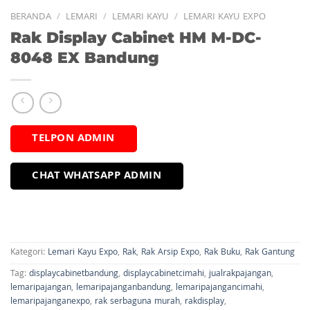
BERANDA
/
LEMARI
/
LEMARI KAYU
/
LEMARI KAYU EXPO
Rak Display Cabinet HM M-DC-
8048 EX Bandung
TELPON ADMIN
CHAT WHATSAPP ADMIN
Kategori:
Lemari Kayu Expo
,
Rak
,
Rak Arsip Expo
,
Rak Buku
,
Rak Gantung
Tag:
displaycabinetbandung
,
displaycabinetcimahi
,
jualrakpajangan
,
lemaripajangan
,
lemaripajanganbandung
,
lemaripajangancimahi
,
lemaripajanganexpo
,
rak serbaguna murah
,
rakdisplay
,