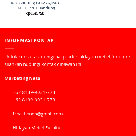
Rak Gantung Grav Agusto
HM LH 2261 Bandung
Rp
658,750
INFORMASI KONTAK
Untuk konsultasi mengenai produk hidayah mebel furniture
silahkan hubungi kontak dibawah ini :
Marketing Nesa
+62 8139-9031-773
+62 8139-9031-773
fznakhanen@gmail.com
Hidayah Mebel Furnitur