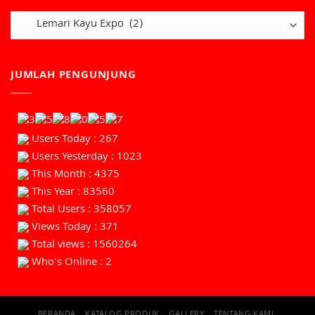
JUMLAH PENGUNJUNG
Users Today : 267
Users Yesterday : 1023
This Month : 4375
This Year : 83560
Total Users : 358057
Views Today : 371
Total views : 1560264
Who's Online : 2
BERANDA
KATALOG PRODUK
GALLERY
TENTANG KAMI