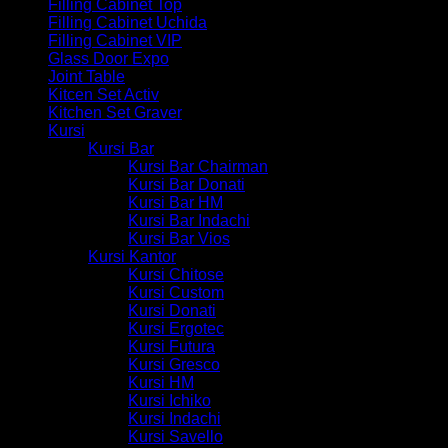
Filling Cabinet Top
Filling Cabinet Uchida
Filling Cabinet VIP
Glass Door Expo
Joint Table
Kitcen Set Activ
Kitchen Set Graver
Kursi
Kursi Bar
Kursi Bar Chairman
Kursi Bar Donati
Kursi Bar HM
Kursi Bar Indachi
Kursi Bar Vios
Kursi Kantor
Kursi Chitose
Kursi Custom
Kursi Donati
Kursi Ergotec
Kursi Futura
Kursi Gresco
Kursi HM
Kursi Ichiko
Kursi Indachi
Kursi Savello