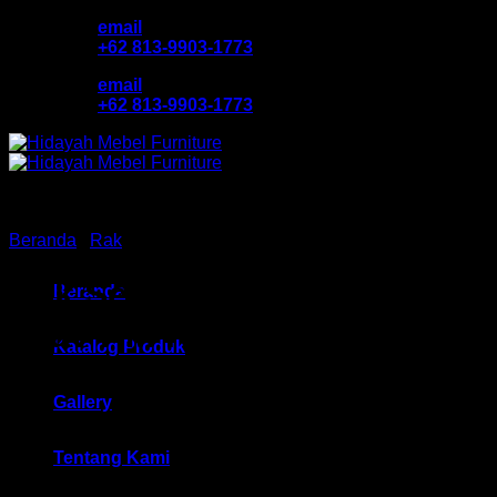
Skip
email
to
+62 813-9903-1773
content
email
+62 813-9903-1773
Beranda
/
Rak
Rak Serbaguna / Rak Susun
Beranda
Grav HM RSG 3 Pintu
Katalog Produk
Bandung
Gallery
Tentang Kami
Rp
221,850