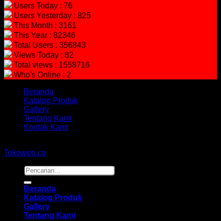
Users Today : 76
Users Yesterday : 825
This Month : 3161
This Year : 82346
Total Users : 356843
Views Today : 82
Total views : 1558716
Who's Online : 2
Beranda
Katalog Produk
Gallery
Tentang Kami
Kontak Kami
Copyright 2026 ©
hidayahmebelfurniture.net
Designed By
Tokoweb.co
Pencarian
untuk:
Beranda
Katalog Produk
Gallery
Tentang Kami