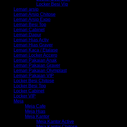
Locker Besi Vip
Lemari arsip
Lemari Arsip Chitose
Lemari Arsip Expo
Lemari Besi Top
Lemari Cabinet
Lemari Dapur
Lemari Hias Activ
Lemari Hias Graver
Lemari Kaca / Etalase
Lemari Locker Accero
Lemari Pakaian Anak
Lemari Pakaian Graver
Lemari Pakaian Olymplast
Lemari Pakaian VIP
Locker Besi Chitose
Locker Besi Top
Locker Cabinet
Locker VIP
Meja
Meja Cafe
Meja Hias
Meja Kantor
Meja Kantor Active
Meja Kantor Chitose