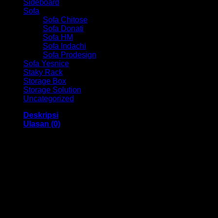
Sideboard
Sofa
Sofa Chitose
Sofa Donati
Sofa HM
Sofa Indachi
Sofa Prodesign
Sofa Yesnice
Staky Rack
Storage Box
Storage Solution
Uncategorized
Deskripsi
Ulasan (0)
Rak Serbaguna / Rak Susun Grav HM RSG 3 Pintu
Bandung
Dengan menggunakan bahan yang berkualitas sehingga
membuat Rak Serbaguna ini tampak kokoh dan kuat. Dan
juga memiliki ukuran 400 x 300 x 925 mm dan juga
menggunakan bahan yang berkualitas dan memiliki desain
yang elegan sehingga Rak Serbaguna ini sangat cocok
untuk anda digunakan.