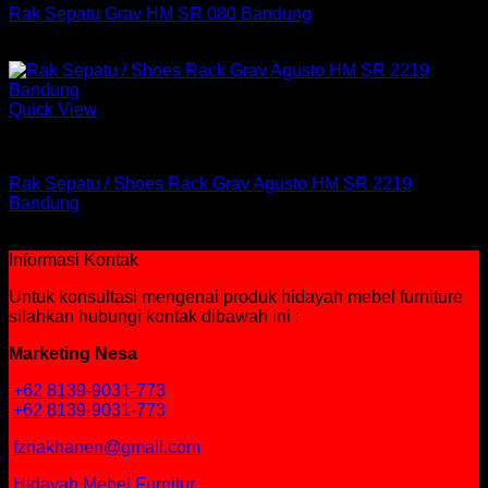
Rak Sepatu Grav HM SR 080 Bandung
Rp
209,100
Quick View
Rak
Rak Sepatu / Shoes Rack Grav Agusto HM SR 2219
Bandung
Rp
1,748,450
Informasi Kontak
Untuk konsultasi mengenai produk hidayah mebel furniture
silahkan hubungi kontak dibawah ini :
Marketing Nesa
+62 8139-9031-773
+62 8139-9031-773
fznakhanen@gmail.com
Hidayah Mebel Furnitur