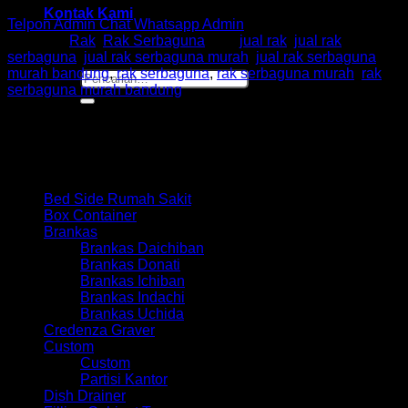
Kontak Kami
Telpon Admin
Chat Whatsapp Admin
Kategori:
Rak
,
Rak Serbaguna
Tag:
jual rak
,
jual rak
serbaguna
,
jual rak serbaguna murah
,
jual rak serbaguna
murah bandung
,
rak serbaguna
,
rak serbaguna murah
,
rak
Pencarian
serbaguna murah bandung
untuk:
Browse
Bed Side Rumah Sakit
Box Container
Brankas
Brankas Daichiban
Brankas Donati
Brankas Ichiban
Brankas Indachi
Brankas Uchida
Credenza Graver
Custom
Custom
Partisi Kantor
Dish Drainer