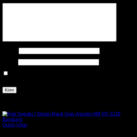
Ulasan Anda
*
Nama
*
Email
*
Simpan nama, email, dan situs web saya pada peramban
ini untuk komentar saya berikutnya.
Produk Terkait
Quick View
Rak