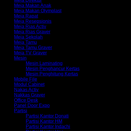
Meja Direktur
Meja Makan Anak
Meja Makan Olymplast
Meja Rapat
Meja Resepsionis
Meja Rias Activ
Meja Rias Graver
Meja Sekolah
Meja Tamu
Meja Tamu Graver
Meja TV Graver
Mesin
Mesin Laminating
Mesin Penghancur Kertas
Mesin Penghitung Kertas
Mobile File
Modul Cabinet
Nakas Activ
Nakkas Graver
Office Desk
Panel Door Expo
Partisi
Partisi Kantor Donati
Partisi Kantor HM
Partisi Kantor Indachi