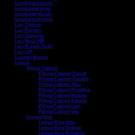
kursikantorjakarta
kursikantorjaring
kursikantormurah
kursikantorterlaris
Laci Chitose
Laci Dorong
Laci Gantung
Laci Meja VIP
Laci Rumah Sakit
Laci VIP
Laundry Basket
Lemari
Filling Cabinet
Filking Cabinet Donati
Fillimg Cabinet Datafile
Filling Cabinet Alba
Filling Cabinet Frontline
Filling Cabinet Importa
Filling Cabinet Indachi
Filling Cabinet Lion
Filling Cabinet Vip
Lemari Besi
Lemari Besi Alba
Lemari Besi Brother
Lemari Besi Frontline