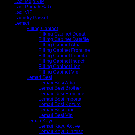
Laci Meja VIP
Laci Rumah Sakit
Laci VIP
Laundry Basket
Lemari
Filling Cabinet
Filking Cabinet Donati
Fillimg Cabinet Datafile
Filling Cabinet Alba
Filling Cabinet Frontline
Filling Cabinet Importa
Filling Cabinet Indachi
Filling Cabinet Lion
Filling Cabinet Vip
Lemari Besi
Lemari Besi Alba
Lemari Besi Brother
Lemari Besi Frontline
Lemari Besi Importa
Lemari Besi Kozure
Lemari Besi Lion
Lemari Besi Vip
Lemari Kayu
Lemari Kayu Active
Lemari Kayu Chitose