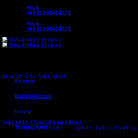
Skip
email
to
+62 813-9903-1773
content
email
+62 813-9903-1773
Beranda
/
Sofa
/
Sofa Indachi
Beranda
SOFA Ind HM Barcel 1 Seat
Katalog Produk
Gallery
Telpon Admin
Chat Whatsapp Admin
Tentang Kami
Kategori:
Sofa
,
Sofa Indachi
Tag:
jual sofa
,
jual sofa bandung