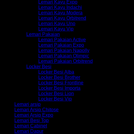
Lemari Kayu Expo
Lemari Kayu Indachi
Lemari Kayu Modera
Lemari Kayu Orbitrend
Lemari Kayu Uno
Lemari Kayu Vip
Lemari Pakaian
Lemari Pakaian Active
Lemari Pakaian Expo
Lemari Pakaian Napolly
Lemari Pakaian Olimpic
Lemari Pakaian Orbitrend
Locker Besi
Locker Besi Alba
Locker Besi Brother
Locker Besi Frontline
Locker Besi Importa
Locker Besi Lion
Locker Besi Vip
Lemari arsip
Lemari Arsip Chitose
Lemari Arsip Expo
Lemari Besi Top
Lemari Cabinet
Lemari Dapur