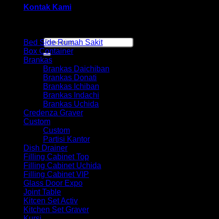
Kontak Kami
Browse
Pencarian
Bed Side Rumah Sakit
untuk:
Box Container
Brankas
Brankas Daichiban
Brankas Donati
Brankas Ichiban
Brankas Indachi
Brankas Uchida
Credenza Graver
Custom
Custom
Partisi Kantor
Dish Drainer
Filling Cabinet Top
Filling Cabinet Uchida
Filling Cabinet VIP
Glass Door Expo
Joint Table
Kitcen Set Activ
Kitchen Set Graver
Kursi