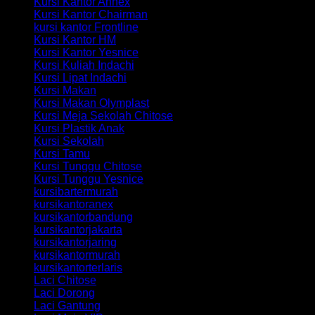
Kursi Kantor Annex
Kursi Kantor Chairman
kursi kantor Frontline
Kursi Kantor HM
Kursi Kantor Yesnice
Kursi Kuliah Indachi
Kursi Lipat Indachi
Kursi Makan
Kursi Makan Olymplast
Kursi Meja Sekolah Chitose
Kursi Plastik Anak
Kursi Sekolah
Kursi Tamu
Kursi Tunggu Chitose
Kursi Tunggu Yesnice
kursibartermurah
kursikantoranex
kursikantorbandung
kursikantorjakarta
kursikantorjaring
kursikantormurah
kursikantorterlaris
Laci Chitose
Laci Dorong
Laci Gantung