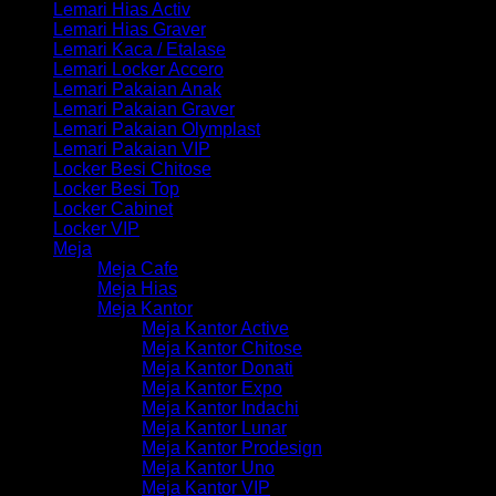
Lemari Hias Activ
Lemari Hias Graver
Lemari Kaca / Etalase
Lemari Locker Accero
Lemari Pakaian Anak
Lemari Pakaian Graver
Lemari Pakaian Olymplast
Lemari Pakaian VIP
Locker Besi Chitose
Locker Besi Top
Locker Cabinet
Locker VIP
Meja
Meja Cafe
Meja Hias
Meja Kantor
Meja Kantor Active
Meja Kantor Chitose
Meja Kantor Donati
Meja Kantor Expo
Meja Kantor Indachi
Meja Kantor Lunar
Meja Kantor Prodesign
Meja Kantor Uno
Meja Kantor VIP