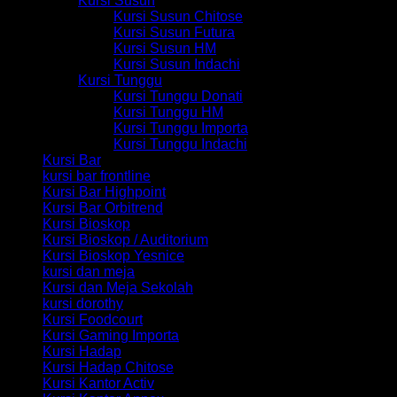
Kursi Susun
Kursi Susun Chitose
Kursi Susun Futura
Kursi Susun HM
Kursi Susun Indachi
Kursi Tunggu
Kursi Tunggu Donati
Kursi Tunggu HM
Kursi Tunggu Importa
Kursi Tunggu Indachi
Kursi Bar
kursi bar frontline
Kursi Bar Highpoint
Kursi Bar Orbitrend
Kursi Bioskop
Kursi Bioskop / Auditorium
Kursi Bioskop Yesnice
kursi dan meja
Kursi dan Meja Sekolah
kursi dorothy
Kursi Foodcourt
Kursi Gaming Importa
Kursi Hadap
Kursi Hadap Chitose
Kursi Kantor Activ