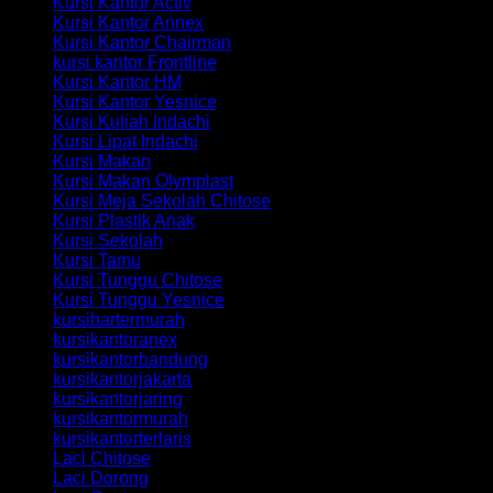
Kursi Kantor Activ
Kursi Kantor Annex
Kursi Kantor Chairman
kursi kantor Frontline
Kursi Kantor HM
Kursi Kantor Yesnice
Kursi Kuliah Indachi
Kursi Lipat Indachi
Kursi Makan
Kursi Makan Olymplast
Kursi Meja Sekolah Chitose
Kursi Plastik Anak
Kursi Sekolah
Kursi Tamu
Kursi Tunggu Chitose
Kursi Tunggu Yesnice
kursibartermurah
kursikantoranex
kursikantorbandung
kursikantorjakarta
kursikantorjaring
kursikantormurah
kursikantorterlaris
Laci Chitose
Laci Dorong