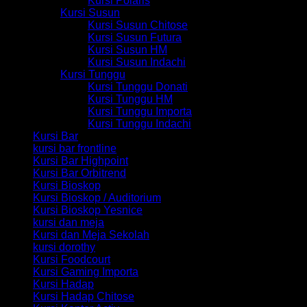
Kursi Polaris
Kursi Susun
Kursi Susun Chitose
Kursi Susun Futura
Kursi Susun HM
Kursi Susun Indachi
Kursi Tunggu
Kursi Tunggu Donati
Kursi Tunggu HM
Kursi Tunggu Importa
Kursi Tunggu Indachi
Kursi Bar
kursi bar frontline
Kursi Bar Highpoint
Kursi Bar Orbitrend
Kursi Bioskop
Kursi Bioskop / Auditorium
Kursi Bioskop Yesnice
kursi dan meja
Kursi dan Meja Sekolah
kursi dorothy
Kursi Foodcourt
Kursi Gaming Importa
Kursi Hadap
Kursi Hadap Chitose