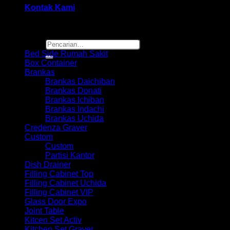
Kontak Kami
Browse
Pencarian
untuk:
Bed Side Rumah Sakit
Box Container
Brankas
Brankas Daichiban
Brankas Donati
Brankas Ichiban
Brankas Indachi
Brankas Uchida
Credenza Graver
Custom
Custom
Partisi Kantor
Dish Drainer
Filling Cabinet Top
Filling Cabinet Uchida
Filling Cabinet VIP
Glass Door Expo
Joint Table
Kitcen Set Activ
Kitchen Set Graver