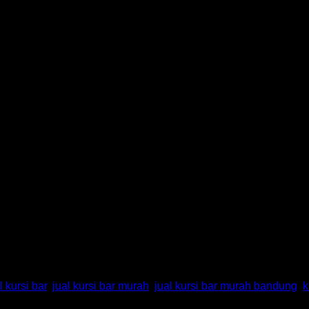
 20 Bandung
l kursi bar
,
jual kursi bar murah
,
jual kursi bar murah bandung
,
k