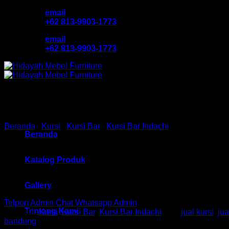
Skip
email
to
+62 813-9903-1773
content
email
+62 813-9903-1773
Beranda
/
Kursi
/
Kursi Bar
/
Kursi Bar Indachi
Beranda
Kursi Bar / Cafe Ind HM ST
Katalog Produk
Gallery
Telpon Admin
Chat Whatsapp Admin
Tentang Kami
Kategori:
Kursi
,
Kursi Bar
,
Kursi Bar Indachi
Tag:
jual kursi
,
jua
bandung