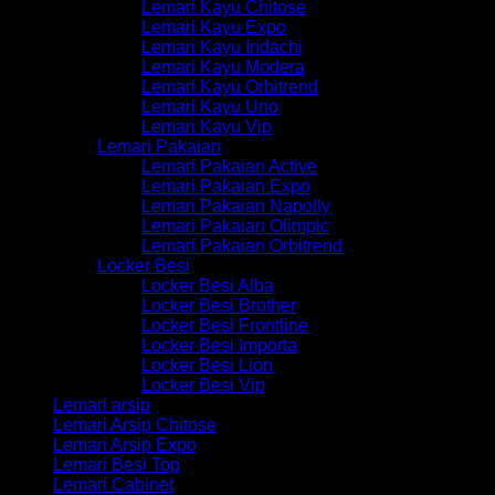
Lemari Kayu Chitose
Lemari Kayu Expo
Lemari Kayu Indachi
Lemari Kayu Modera
Lemari Kayu Orbitrend
Lemari Kayu Uno
Lemari Kayu Vip
Lemari Pakaian
Lemari Pakaian Active
Lemari Pakaian Expo
Lemari Pakaian Napolly
Lemari Pakaian Olimpic
Lemari Pakaian Orbitrend
Locker Besi
Locker Besi Alba
Locker Besi Brother
Locker Besi Frontline
Locker Besi Importa
Locker Besi Lion
Locker Besi Vip
Lemari arsip
Lemari Arsip Chitose
Lemari Arsip Expo
Lemari Besi Top
Lemari Cabinet