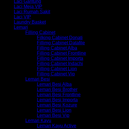
Laci Gantung
Laci Meja VIP
Laci Rumah Sakit
Laci VIP
Laundry Basket
Lemari
Filling Cabinet
Filking Cabinet Donati
Fillimg Cabinet Datafile
Filling Cabinet Alba
Filling Cabinet Frontline
Filling Cabinet Importa
Filling Cabinet Indachi
Filling Cabinet Lion
Filling Cabinet Vip
Lemari Besi
Lemari Besi Alba
Lemari Besi Brother
Lemari Besi Frontline
Lemari Besi Importa
Lemari Besi Kozure
Lemari Besi Lion
Lemari Besi Vip
Lemari Kayu
Lemari Kayu Active