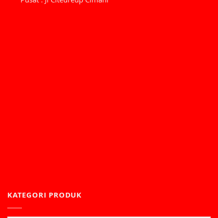
Pusat : Jl Citeureup Cimahi
KATEGORI PRODUK