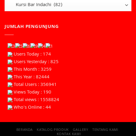
JUMLAH PENGUNJUNG
Users Today : 174
Users Yesterday : 825
This Month : 3259
This Year : 82444
Total Users : 356941
Views Today : 190
Total views : 1558824
Who's Online : 44
BERANDA
KATALOG PRODUK
GALLERY
TENTANG KAMI
KONTAK KAMI