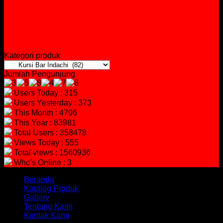
Kategori produk
Jumlah Pengunjung
Users Today : 315
Users Yesterday : 373
This Month : 4796
This Year : 83981
Total Users : 358478
Views Today : 555
Total views : 1560936
Who's Online : 3
Beranda
Katalog Produk
Gallery
Tentang Kami
Kontak Kami