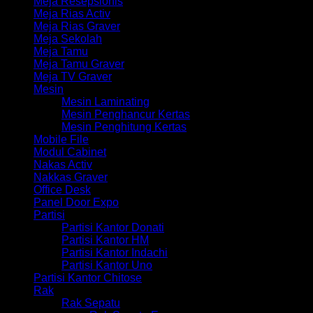
Meja Resepsionis
Meja Rias Activ
Meja Rias Graver
Meja Sekolah
Meja Tamu
Meja Tamu Graver
Meja TV Graver
Mesin
Mesin Laminating
Mesin Penghancur Kertas
Mesin Penghitung Kertas
Mobile File
Modul Cabinet
Nakas Activ
Nakkas Graver
Office Desk
Panel Door Expo
Partisi
Partisi Kantor Donati
Partisi Kantor HM
Partisi Kantor Indachi
Partisi Kantor Uno
Partisi Kantor Chitose
Rak
Rak Sepatu