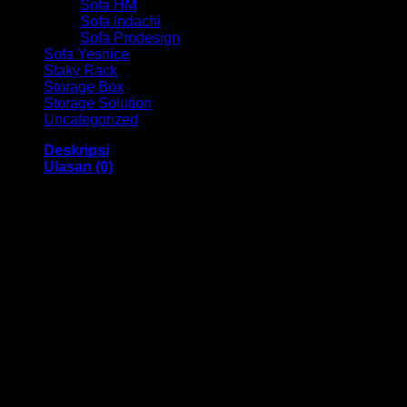
Sofa HM
Sofa Indachi
Sofa Prodesign
Sofa Yesnice
Staky Rack
Storage Box
Storage Solution
Uncategorized
Deskripsi
Ulasan (0)
Kursi Bar / Cafe Ind HM ST 51 Bandung
Dengan menggunakan bahan yang berkualitas sehingga
membuat Kursi Cafe / Bar ini tampak kokoh dan kuat.
Dengan memiliki ukuran 43 x 45 x 60-72 cm Dan
menggunakan bahan yang berkualitas dan memiliki desain
yang elegan sehingga kursi ini sangat cocok anda gunakan
di cafe dan sebagainya,
Kami menjual berbagai macam merk dan tipe Kursi Kantor,
Kursi Bar, Kursi Direktur, Kursi Kuliah, Kursi Lipat, Kursi
Manager, Kursi Staff, Kursi Susun, Kursi Tunggu, Meja
Kantor, Meja Direktur, Meja Komputer, Meja Meeting, Meja
Resepsionis, Meja Staff, Laci Meja, Meja Sofa, Meja Cafe,