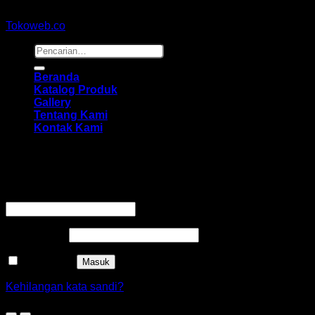
Copyright 2026 ©
hidayahmebelfurniture.net
Designed By
Tokoweb.co
Pencarian
untuk:
Beranda
Katalog Produk
Gallery
Tentang Kami
Kontak Kami
Masuk
Wajib
Nama pengguna atau alamat email
*
Wajib
Kata sandi
*
Ingat saya
Masuk
Kehilangan kata sandi?