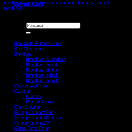
bandung
,
kursi bar
,
kursi bar murah
,
kursi bar murah
Kontak Kami
bandung
Pencarian
untuk:
Browse
Bed Side Rumah Sakit
Box Container
Brankas
Brankas Daichiban
Brankas Donati
Brankas Ichiban
Brankas Indachi
Brankas Uchida
Credenza Graver
Custom
Custom
Partisi Kantor
Dish Drainer
Filling Cabinet Top
Filling Cabinet Uchida
Filling Cabinet VIP
Glass Door Expo