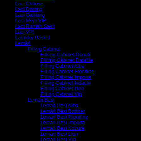
Laci Chitose
Laci Dorong
Laci Gantung
Laci Meja VIP
Laci Rumah Sakit
Laci VIP
Laundry Basket
Lemari
Filling Cabinet
Filking Cabinet Donati
Fillimg Cabinet Datafile
Filling Cabinet Alba
Filling Cabinet Frontline
Filling Cabinet Importa
Filling Cabinet Indachi
Filling Cabinet Lion
Filling Cabinet Vip
Lemari Besi
Lemari Besi Alba
Lemari Besi Brother
Lemari Besi Frontline
Lemari Besi Importa
Lemari Besi Kozure
Lemari Besi Lion
Lemari Besi Vip