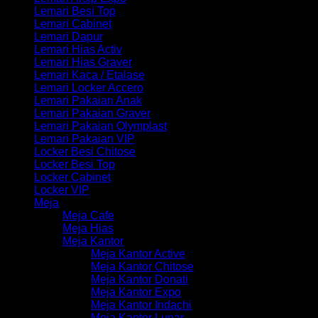
Lemari Besi Top
Lemari Cabinet
Lemari Dapur
Lemari Hias Activ
Lemari Hias Graver
Lemari Kaca / Etalase
Lemari Locker Accero
Lemari Pakaian Anak
Lemari Pakaian Graver
Lemari Pakaian Olymplast
Lemari Pakaian VIP
Locker Besi Chitose
Locker Besi Top
Locker Cabinet
Locker VIP
Meja
Meja Cafe
Meja Hias
Meja Kantor
Meja Kantor Active
Meja Kantor Chitose
Meja Kantor Donati
Meja Kantor Expo
Meja Kantor Indachi
Meja Kantor Lunar