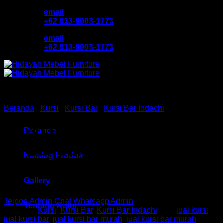
Skip
email
to
+62 813-9903-1773
content
email
+62 813-9903-1773
Beranda
/
Kursi
/
Kursi Bar
/
Kursi Bar Indachi
Kursi Bar / Cafe Ind HM ST
Beranda
51 Bandung
Katalog Produk
Gallery
Telpon Admin
Chat Whatsapp Admin
Tentang Kami
Kategori:
Kursi
,
Kursi Bar
,
Kursi Bar Indachi
Tag:
jual kursi
,
jual kursi bar
,
jual kursi bar murah
,
jual kursi bar murah