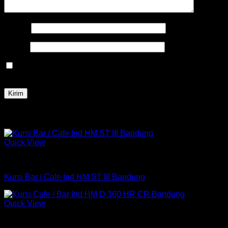
Nama
*
Email
*
Simpan nama, email, dan situs web saya pada peramban
ini untuk komentar saya berikutnya.
Produk Terkait
Quick View
Kursi
Kursi Bar / Cafe Ind HM ST III Bandung
Quick View
Kursi