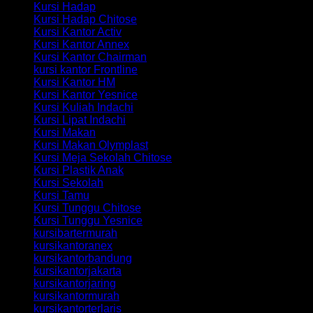
Kursi Hadap
Kursi Hadap Chitose
Kursi Kantor Activ
Kursi Kantor Annex
Kursi Kantor Chairman
kursi kantor Frontline
Kursi Kantor HM
Kursi Kantor Yesnice
Kursi Kuliah Indachi
Kursi Lipat Indachi
Kursi Makan
Kursi Makan Olymplast
Kursi Meja Sekolah Chitose
Kursi Plastik Anak
Kursi Sekolah
Kursi Tamu
Kursi Tunggu Chitose
Kursi Tunggu Yesnice
kursibartermurah
kursikantoranex
kursikantorbandung
kursikantorjakarta
kursikantorjaring
kursikantormurah
kursikantorterlaris