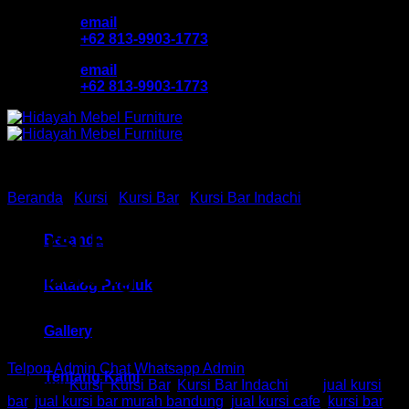
Skip
email
to
+62 813-9903-1773
content
email
+62 813-9903-1773
Beranda
/
Kursi
/
Kursi Bar
/
Kursi Bar Indachi
Kursi Bar / Cafe Ind HM T 33
Beranda
Bandung
Katalog Produk
Gallery
Telpon Admin
Chat Whatsapp Admin
Tentang Kami
Kategori:
Kursi
,
Kursi Bar
,
Kursi Bar Indachi
Tag:
jual kursi
bar
,
jual kursi bar murah bandung
,
jual kursi cafe
,
kursi bar
,