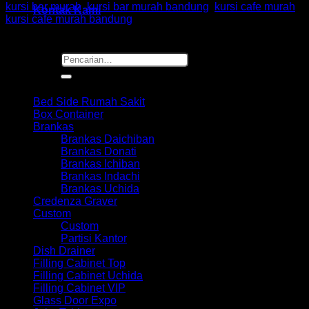
kursi bar murah
,
kursi bar murah bandung
,
kursi cafe murah
,
Kontak Kami
kursi cafe murah bandung
Pencarian
untuk:
Browse
Bed Side Rumah Sakit
Box Container
Brankas
Brankas Daichiban
Brankas Donati
Brankas Ichiban
Brankas Indachi
Brankas Uchida
Credenza Graver
Custom
Custom
Partisi Kantor
Dish Drainer
Filling Cabinet Top
Filling Cabinet Uchida
Filling Cabinet VIP
Glass Door Expo