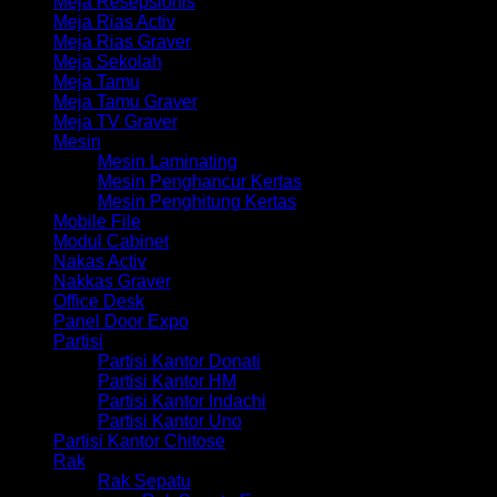
Meja Resepsionis
Meja Rias Activ
Meja Rias Graver
Meja Sekolah
Meja Tamu
Meja Tamu Graver
Meja TV Graver
Mesin
Mesin Laminating
Mesin Penghancur Kertas
Mesin Penghitung Kertas
Mobile File
Modul Cabinet
Nakas Activ
Nakkas Graver
Office Desk
Panel Door Expo
Partisi
Partisi Kantor Donati
Partisi Kantor HM
Partisi Kantor Indachi
Partisi Kantor Uno
Partisi Kantor Chitose
Rak
Rak Sepatu