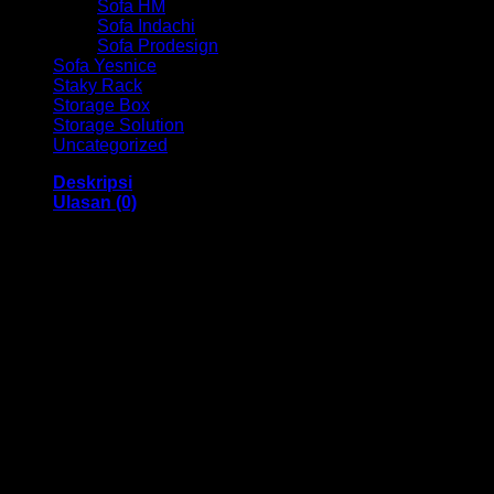
Sofa HM
Sofa Indachi
Sofa Prodesign
Sofa Yesnice
Staky Rack
Storage Box
Storage Solution
Uncategorized
Deskripsi
Ulasan (0)
Kursi Bar / Cafe Ind HM T 33 Bandung
Dengan menggunakan bahan yang berkualitas sehingga
membuat Kursi Cafe / Bar ini tampak kokoh dan kuat.
Dengan memiliki ukuran 31 x 31 x 32-44 cm Dan
menggunakan bahan yang berkualitas dan memiliki desain
yang elegan sehingga kursi ini sangat cocok anda gunakan
di cafe dan sebagainya,
Kami menjual berbagai macam merk dan tipe Kursi Kantor,
Kursi Bar, Kursi Direktur, Kursi Kuliah, Kursi Lipat, Kursi
Manager, Kursi Staff, Kursi Susun, Kursi Tunggu, Meja
Kantor, Meja Direktur, Meja Komputer, Meja Meeting, Meja
Resepsionis, Meja Staff, Laci Meja, Meja Sofa, Meja Cafe,