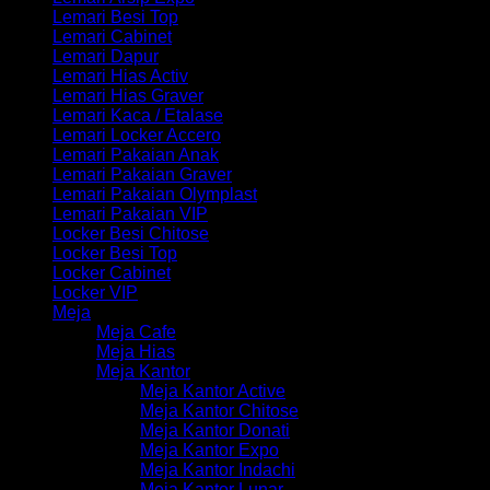
Lemari Besi Top
Lemari Cabinet
Lemari Dapur
Lemari Hias Activ
Lemari Hias Graver
Lemari Kaca / Etalase
Lemari Locker Accero
Lemari Pakaian Anak
Lemari Pakaian Graver
Lemari Pakaian Olymplast
Lemari Pakaian VIP
Locker Besi Chitose
Locker Besi Top
Locker Cabinet
Locker VIP
Meja
Meja Cafe
Meja Hias
Meja Kantor
Meja Kantor Active
Meja Kantor Chitose
Meja Kantor Donati
Meja Kantor Expo
Meja Kantor Indachi
Meja Kantor Lunar