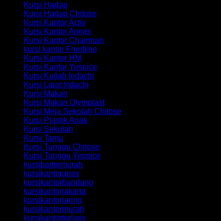
Kursi Hadap
Kursi Hadap Chitose
Kursi Kantor Activ
Kursi Kantor Annex
Kursi Kantor Chairman
kursi kantor Frontline
Kursi Kantor HM
Kursi Kantor Yesnice
Kursi Kuliah Indachi
Kursi Lipat Indachi
Kursi Makan
Kursi Makan Olymplast
Kursi Meja Sekolah Chitose
Kursi Plastik Anak
Kursi Sekolah
Kursi Tamu
Kursi Tunggu Chitose
Kursi Tunggu Yesnice
kursibartermurah
kursikantoranex
kursikantorbandung
kursikantorjakarta
kursikantorjaring
kursikantormurah
kursikantorterlaris