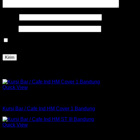
Nama
*
Email
*
Simpan nama, email, dan situs web saya pada peramban
ini untuk komentar saya berikutnya.
Produk Terkait
Quick View
Kursi
Kursi Bar / Cafe Ind HM Cover 1 Bandung
Quick View
Kursi