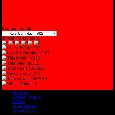
Kategori produk
Jumlah Pengunjung
Users Today : 222
Users Yesterday : 1023
This Month : 4330
This Year : 83515
Total Users : 358012
Views Today : 273
Total views : 1560166
Who's Online : 3
Beranda
Katalog Produk
Gallery
Tentang Kami
Kontak Kami