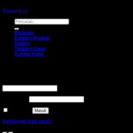
Copyright 2026 ©
hidayahmebelfurniture.net
Designed By
Tokoweb.co
Pencarian
untuk:
Beranda
Katalog Produk
Gallery
Tentang Kami
Kontak Kami
Masuk
Wajib
Nama pengguna atau alamat email
*
Wajib
Kata sandi
*
Ingat saya
Masuk
Kehilangan kata sandi?