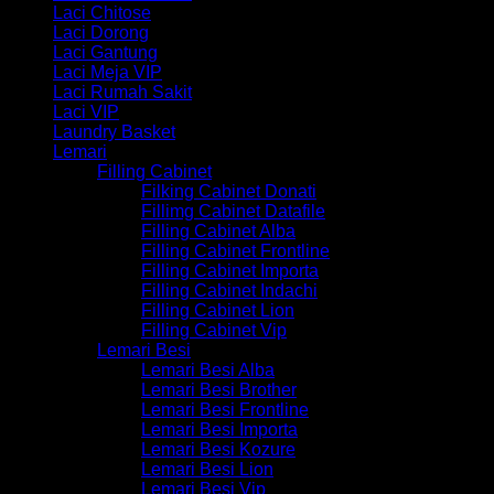
Laci Chitose
Laci Dorong
Laci Gantung
Laci Meja VIP
Laci Rumah Sakit
Laci VIP
Laundry Basket
Lemari
Filling Cabinet
Filking Cabinet Donati
Fillimg Cabinet Datafile
Filling Cabinet Alba
Filling Cabinet Frontline
Filling Cabinet Importa
Filling Cabinet Indachi
Filling Cabinet Lion
Filling Cabinet Vip
Lemari Besi
Lemari Besi Alba
Lemari Besi Brother
Lemari Besi Frontline
Lemari Besi Importa
Lemari Besi Kozure
Lemari Besi Lion
Lemari Besi Vip